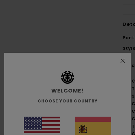
Deta
Pant
Styl
Cara
C
T
WELCOME!
30%
CHOOSE YOUR COUNTRY
C
C
C
T
C