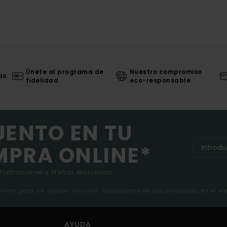
Únete al programa de
Nuestro compromiso
as
fidelidad
eco-responsable
UENTO EN TU
MPRA ONLINE*
nformaciones y ofertas exclusivas.
 online para los nuevos inscritos. Condiciones de uso detalladas en el e
AYUDA