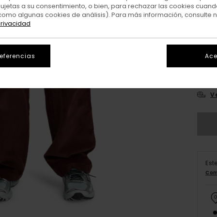
sujetas a su consentimiento, o bien, para rechazar las cookies cuand
como algunas cookies de análisis). Para más información, consulte 
privacidad
referencias
Ace
25
V
Est
Com