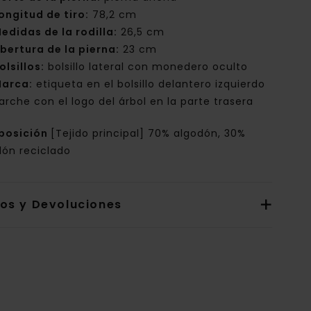
ongitud de tiro:
78,2 cm
edidas de la rodilla:
26,5 cm
bertura de la pierna:
23 cm
olsillos:
bolsillo lateral con monedero oculto
arca:
etiqueta en el bolsillo delantero izquierdo
arche con el logo del árbol en la parte trasera
posición
[Tejido principal] 70% algodón, 30%
dón reciclado
íos y Devoluciones