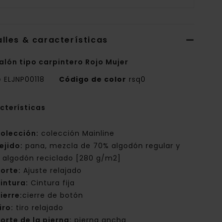
lles & características
alón tipo carpintero Rojo Mujer
e
ELJNP00118
Código de color
rsq0
cterísticas
olección:
colección Mainline
ejido:
pana, mezcla de 70% algodón regular y
 algodón reciclado [280 g/m2]
orte:
Ajuste relajado
intura:
Cintura fija
ierre:
cierre de botón
iro:
tiro relajado
orte de la pierna:
pierna ancha