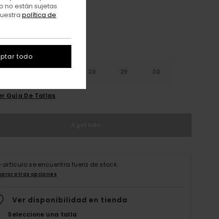
o no están sujetas
nuestra
política de
ptar todo
26
27
28
29
30
er Guía De Tallas
Agotado
e artículo se encuentra fuera de stock.
prar otras opciones
Ver disponibilidad en tienda
Seleccione una talla