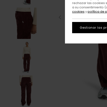
rechazar las cookies 
a su consentimiento (
cookies
y
política de 
Gestionar las p