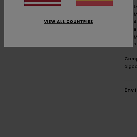
L
M
VIEW ALL COUNTRIES
A
B
M
P
Com
algo
Env