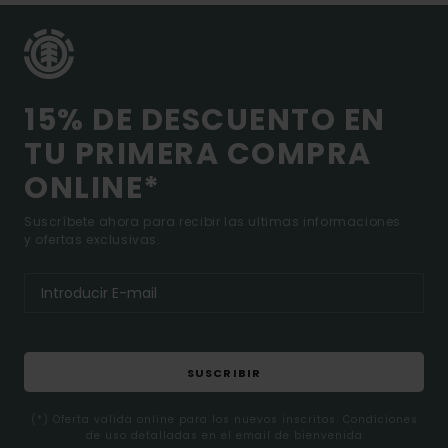
15% DE DESCUENTO EN
TU PRIMERA COMPRA
ONLINE*
Suscríbete ahora para recibir las ultimas informaciones
y ofertas exclusivas.
SUSCRIBIR
(*) Oferta valida online para los nuevos inscritos. Condiciones
de uso detalladas en el email de bienvenida