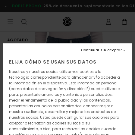
Pasar
DOBLE PROMO
25% de descuento suplementario en las Ofer
a
la
información
del
producto
AGOTADO
Continuar sin aceptar
ELIJA CÓMO SE USAN SUS DATOS
Nosotros y nuestros socios utilizamos cookies o la
tecnología correspondiente para almacenar y/o acceder a
la información en el dispositivo. Esta información personal
(como datos de navegación y dirección IP) puede utilizarse
para: presentarle anuncios y contenido personalizados,
medir el rendimiento de la publicidad y los contenidos,
presentar las anuncios personalizados, conocer mejor a
nuestra audiencia, desarrollar y mejorar los productos de
nuestros socios. Usted puede configurar sus opciones para
aceptar o rechazar las cookies sujetas a su
consentimiento, o bien, para rechazar las cookies cuando
no están sujetas a su consentimiento (como algunas