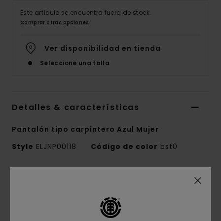
Este artículo se encuentra fuera de stock.
Comprar otras opciones
Ver disponibilidad en tienda
Seleccione una talla
Detalles & características
Pantalón tipo carpintero Azul Mujer
Style
ELJNP00118
Código de color
bst0
Características
Colección:
colección Mainline
Tejido:
pana, mezcla de 70% algodón regular