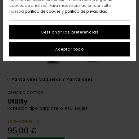
cookies de análisis). Para más información, consulte
nuestra
política de cookies
y
política de privacidad
Gestionar las preferencias
Aceptar todo
Pantalones Vaqueros Y Pantalones
ORGANIC COTTON
Utility
Pantalón tipo carpintero Azul Mujer
ECO-BONUS
95,00 €