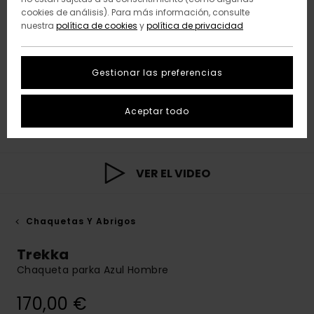
cookies de análisis). Para más información, consulte
nuestra
política de cookies
y
política de privacidad
Gestionar las preferencias
Aceptar todo
VER EL VIDEO
Chaquetas Y Abrigos
Trekka
Chaqueta parka Azul Hombre
170,00 €