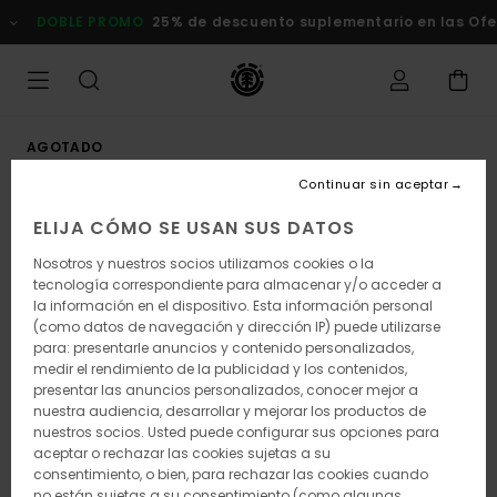
Pasar
DOBLE PROMO
25% de descuento suplementario en las Ofert
a
la
información
del
producto
AGOTADO
Continuar sin aceptar
ELIJA CÓMO SE USAN SUS DATOS
Nosotros y nuestros socios utilizamos cookies o la
tecnología correspondiente para almacenar y/o acceder a
la información en el dispositivo. Esta información personal
(como datos de navegación y dirección IP) puede utilizarse
para: presentarle anuncios y contenido personalizados,
medir el rendimiento de la publicidad y los contenidos,
presentar las anuncios personalizados, conocer mejor a
nuestra audiencia, desarrollar y mejorar los productos de
nuestros socios. Usted puede configurar sus opciones para
aceptar o rechazar las cookies sujetas a su
consentimiento, o bien, para rechazar las cookies cuando
no están sujetas a su consentimiento (como algunas