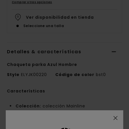
Comprar otras opciones
Ver disponibilidad en tienda
Seleccione una talla
Detalles & características
Chaqueta parka Azul Hombre
Style
ELYJK00220
Código de color
bst0
Características
Colección:
colección Mainline
Tejido:
ripstop de nailon [105 g/m2]
Tecnología:
sin PFC
Impermeabilidad:
tratamiento duradero