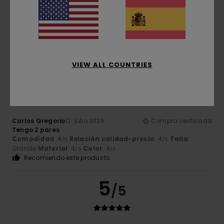
Serge
12. julio 2026
Compra verificada
Después de varios días de uso, me parecen muy cómodos
Mostrar original - Français
Comodidad
: 5
Relación calidad-precio
: 5
Talla
: Talla
/5
/5
perfecta
Material
: 5
Color
: 5
/5
/5
VIEW ALL COUNTRIES
5
/5
Carlos Gregorio
12. julio 2026
Compra verificada
Tengo 2 pares
Comodidad
: 4
Relación calidad-precio
: 4
Talla
:
/5
/5
Grande
Material
: 4
Color
: 4
/5
/5
Recomiendo este producto
5
/5