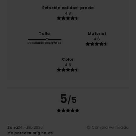
Relación calidad-precio
4.8
Talla
Material
4.6
Demasiado pequeño
Demasiado grande
Color
4.8
5
/5
Zaira
24. julio 2026
Compra verificada
Me parecen originales