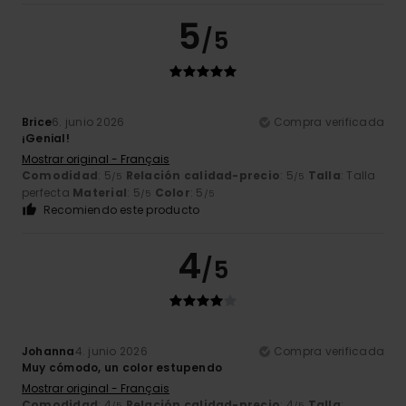
5
/5
Brice
6. junio 2026
Compra verificada
¡Genial!
Mostrar original - Français
Comodidad
: 5
Relación calidad-precio
: 5
Talla
: Talla
/5
/5
perfecta
Material
: 5
Color
: 5
/5
/5
Recomiendo este producto
4
/5
Johanna
4. junio 2026
Compra verificada
Muy cómodo, un color estupendo
Mostrar original - Français
Comodidad
: 4
Relación calidad-precio
: 4
Talla
:
/5
/5