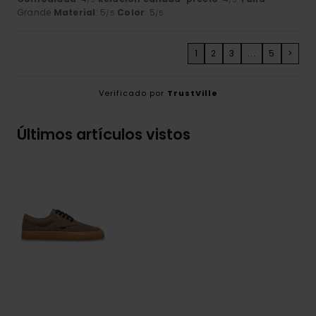
Grande
Material
: 5
Color
: 5
/5
/5
1
2
3
...
5
>
Verificado por
TrustVille
Últimos artículos vistos