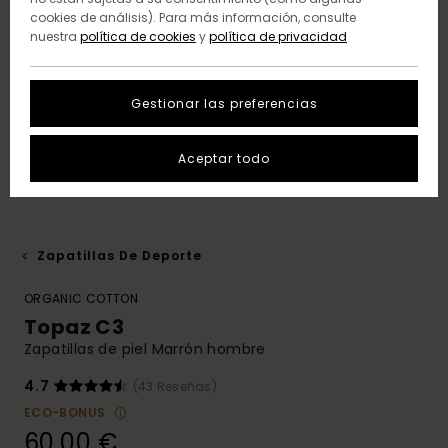
cookies de análisis). Para más información, consulte
nuestra
política de cookies
y
política de privacidad
Gestionar las preferencias
Aceptar todo
Zapatillas De Deporte
ORGANIC COTTON
Topaz C3
Zapatillas de piel Marrón hombre
4.7
(43 Reseñas)
ECO-BONUS
60,00 €