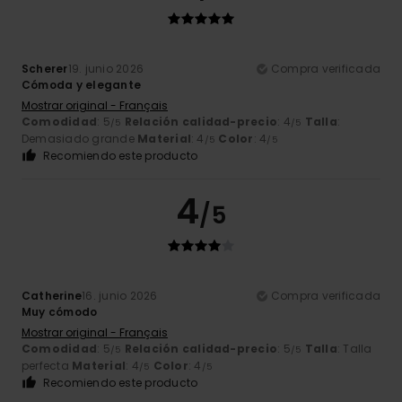
Scherer
19. junio 2026
Compra verificada
Cómoda y elegante
Mostrar original - Français
Comodidad
: 5
Relación calidad-precio
: 4
Talla
:
/5
/5
Demasiado grande
Material
: 4
Color
: 4
/5
/5
Recomiendo este producto
4
/5
Catherine
16. junio 2026
Compra verificada
Muy cómodo
Mostrar original - Français
Comodidad
: 5
Relación calidad-precio
: 5
Talla
: Talla
/5
/5
perfecta
Material
: 4
Color
: 4
/5
/5
Recomiendo este producto