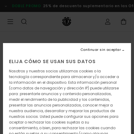
Pasar
DOBLE PROMO
25% de descuento suplementario en las Ofertas
a
la
información
del
producto
Continuar sin aceptar
ELIJA CÓMO SE USAN SUS DATOS
Nosotros y nuestros socios utilizamos cookies o la
tecnología correspondiente para almacenar y/o acceder a
la información en el dispositivo. Esta información personal
(como datos de navegación y dirección IP) puede utilizarse
para: presentarle anuncios y contenido personalizados,
medir el rendimiento de la publicidad y los contenidos,
presentar las anuncios personalizados, conocer mejor a
nuestra audiencia, desarrollar y mejorar los productos de
nuestros socios. Usted puede configurar sus opciones para
aceptar o rechazar las cookies sujetas a su
consentimiento, o bien, para rechazar las cookies cuando
no están sujetas a su consentimiento (como algunas