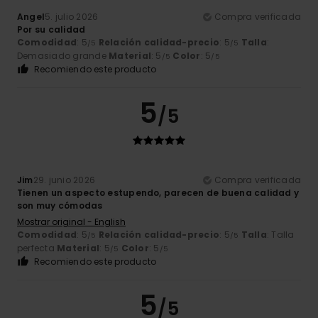
Angel
5. julio 2026
Compra verificada
Por su calidad
Comodidad
: 5
Relación calidad-precio
: 5
Talla
:
/5
/5
Demasiado grande
Material
: 5
Color
: 5
/5
/5
Recomiendo este producto
5
/5
Jim
29. junio 2026
Compra verificada
Tienen un aspecto estupendo, parecen de buena calidad y
son muy cómodas
Mostrar original - English
Comodidad
: 5
Relación calidad-precio
: 5
Talla
: Talla
/5
/5
perfecta
Material
: 5
Color
: 5
/5
/5
Recomiendo este producto
5
/5