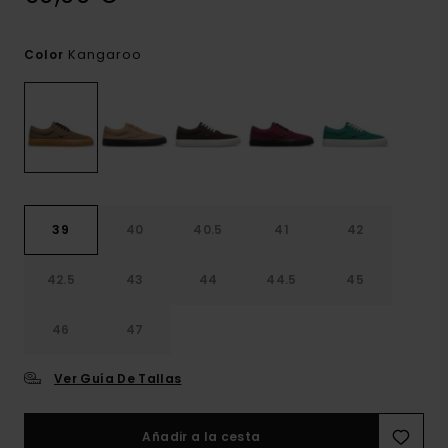
Kangaroo
Color
39
40
40.5
41
42
42.5
43
44
44.5
45
46
47
Ver Guía De Tallas
Añadir a la cesta