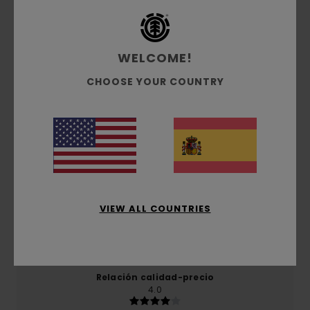
Reseñas de los clientes
WELCOME!
Puntuación media
CHOOSE YOUR COUNTRY
4.0
/5
basado en
1 reseñas verificadas
desde mayo 2026
El 0% de nuestros clientes recomiendan este
producto
VIEW ALL COUNTRIES
Comodidad
4.0
Relación calidad-precio
4.0