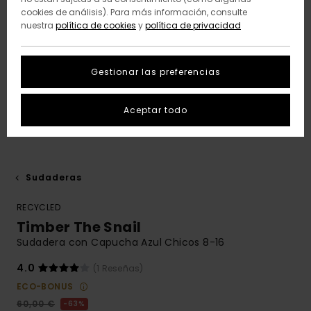
cookies de análisis). Para más información, consulte
nuestra
política de cookies
y
política de privacidad
Gestionar las preferencias
Aceptar todo
Sudaderas
RECYCLED
Timber The Snail
Sudadera con Capucha Azul Chicos 8-16
4.0
(1 Reseñas)
ECO-BONUS
60,00 €
63%