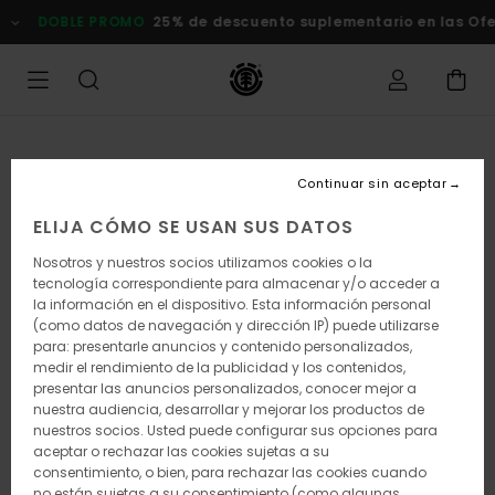
Pasar
DOBLE PROMO
25% de descuento suplementario en las Oferta
a
la
información
del
producto
Continuar sin aceptar
ELIJA CÓMO SE USAN SUS DATOS
Nosotros y nuestros socios utilizamos cookies o la
tecnología correspondiente para almacenar y/o acceder a
la información en el dispositivo. Esta información personal
(como datos de navegación y dirección IP) puede utilizarse
para: presentarle anuncios y contenido personalizados,
medir el rendimiento de la publicidad y los contenidos,
presentar las anuncios personalizados, conocer mejor a
nuestra audiencia, desarrollar y mejorar los productos de
nuestros socios. Usted puede configurar sus opciones para
aceptar o rechazar las cookies sujetas a su
consentimiento, o bien, para rechazar las cookies cuando
no están sujetas a su consentimiento (como algunas