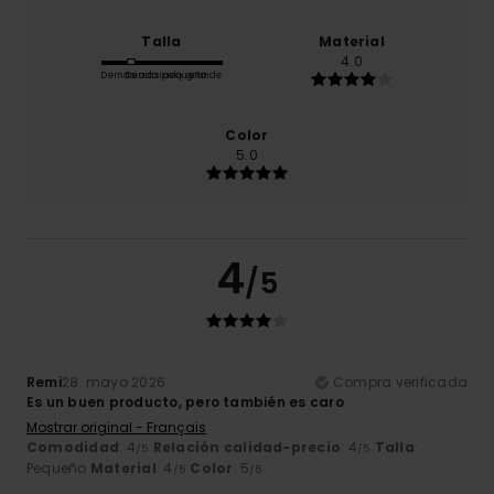
Talla
Material
4.0
Demasiado pequeño
Demasiado grande
Color
5.0
4
/5
Remi
28. mayo 2026
Compra verificada
Es un buen producto, pero también es caro
Mostrar original - Français
Comodidad
: 4
Relación calidad-precio
: 4
Talla
:
/5
/5
Pequeño
Material
: 4
Color
: 5
/5
/5