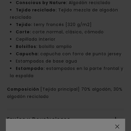
Conscious by Nature:
Algodón reciclado
Tejido reciclado:
Tejido mezcla de algodón
reciclado
Tejido:
terry francés [320 g/m2]
Corte:
corte normal, clásico, cómodo
Cepillado interior
Bolsillos:
bolsillo amplio
Capucha:
capucha con forro de punto jersey
Estampados de base agua
Estampado:
estampados en la parte frontal y
la espalda
Composición
[Tejido principal] 70% algodón, 30%
algodón reciclado
Envíos y Devoluciones