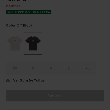
OFERTAS
DOBLE PROMO -25% EXTRA
Off Black
Color
XS
S
M
L
XL
Ver Guía De Tallas
Agotado