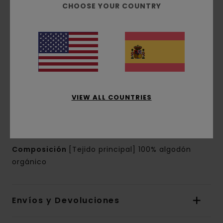
orgánico [180 g/m2]
CHOOSE YOUR COUNTRY
Conscious by Nature:
Algodón Orgánico
corte:
corte normal
Cuello:
Cuello redondo
Mangas:
manga corta
Marca:
Estampado con base de agua en parte
delantera y trasera
Etiqueta colgante Timber x Element en la
VIEW ALL COUNTRIES
costura
La apariencia del producto puede variar
dependiendo de la situación del estampado
Composición
[Tejido principal] 100% algodón
orgánico
Envíos y Devoluciones