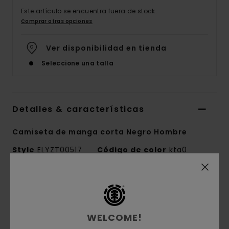
Este artículo se encuentra fuera de stock.
Comprar otras opciones
Ver disponibilidad en tienda
Seleccione una talla
Detalles & características
Camiseta de manga corta Negro Hombre
Style
ELYZT00517
Código de color
kta0
Características
Colección:
Element x Timber
WELCOME!
Tejido:
tejido de punto de 100% algodón