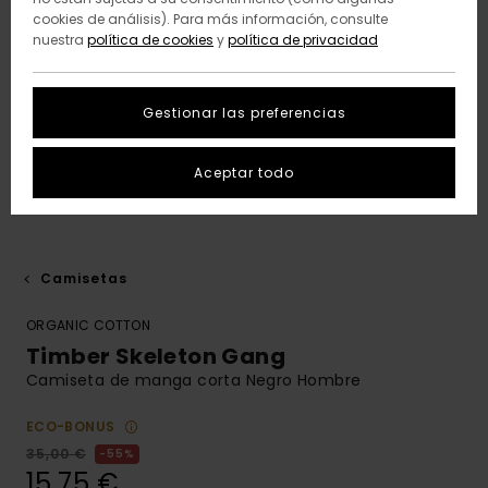
cookies de análisis). Para más información, consulte
nuestra
política de cookies
y
política de privacidad
Gestionar las preferencias
Aceptar todo
Camisetas
ORGANIC COTTON
Timber Skeleton Gang
Camiseta de manga corta Negro Hombre
ECO-BONUS
35,00 €
55%
15,75 €