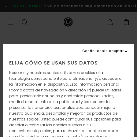
Pasar
DOBLE PROMO
25% de descuento suplementario en las Of
a
la
información
del
producto
Continuar sin aceptar
ELIJA CÓMO SE USAN SUS DATOS
Nosotros y nuestros socios utilizamos cookies o la
tecnología correspondiente para almacenar y/o acceder a
la información en el dispositivo. Esta información personal
(como datos de navegación y dirección IP) puede utilizarse
para: presentarle anuncios y contenido personalizados,
medir el rendimiento de la publicidad y los contenidos,
presentar las anuncios personalizados, conocer mejor a
nuestra audiencia, desarrollar y mejorar los productos de
nuestros socios. Usted puede configurar sus opciones para
aceptar o rechazar las cookies sujetas a su
consentimiento, o bien, para rechazar las cookies cuando
no están sujetas a su consentimiento (como algunas