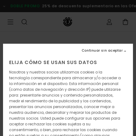
Pasar
DOBLE PROMO
25% de descuento suplementario en las Ofert
a
la
información
del
producto
Continuar sin aceptar
ELIJA CÓMO SE USAN SUS DATOS
Nosotros y nuestros socios utilizamos cookies o la
tecnología correspondiente para almacenar y/o acceder a
la información en el dispositivo. Esta información personal
(como datos de navegación y dirección IP) puede utilizarse
para: presentarle anuncios y contenido personalizados,
medir el rendimiento de la publicidad y los contenidos,
presentar las anuncios personalizados, conocer mejor a
nuestra audiencia, desarrollar y mejorar los productos de
nuestros socios. Usted puede configurar sus opciones para
aceptar o rechazar las cookies sujetas a su
consentimiento, o bien, para rechazar las cookies cuando
no están sujetas a su consentimiento (como algunas