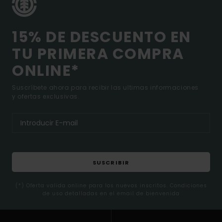
15% DE DESCUENTO EN
TU PRIMERA COMPRA
ONLINE*
Suscríbete ahora para recibir las ultimas informaciones
y ofertas exclusivas.
SUSCRIBIR
(*) Oferta valida online para los nuevos inscritos. Condiciones
de uso detalladas en el email de bienvenida