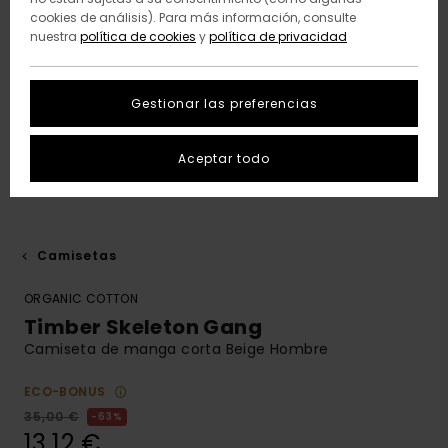
cookies de análisis). Para más información, consulte
nuestra
política de cookies
y
política de privacidad
Gestionar las preferencias
Aceptar todo
Camisetas
ORGANIC COTTON
Timber Skeleton Gang
Camiseta de manga corta Beige Hombre
ECO-BONUS
35,00 €
63%
13,12 €