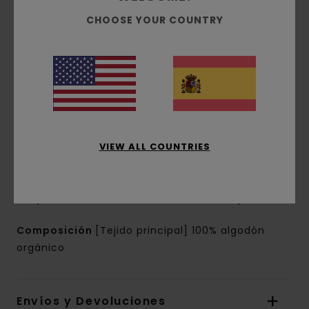
Tejido:
tejido de punto de 100% algodón
CHOOSE YOUR COUNTRY
orgánico [180 g/m2]
Conscious by Nature:
Algodón Orgánico
corte:
corte normal
Cuello:
Cuello redondo
Mangas:
manga corta
Marca:
Estampado con base de agua en parte
delantera y trasera
VIEW ALL COUNTRIES
Etiqueta colgante Timber x Element en la
costura
La apariencia del producto puede variar
dependiendo de la situación del estampado
Composición
[Tejido principal] 100% algodón
orgánico
Envíos y Devoluciones