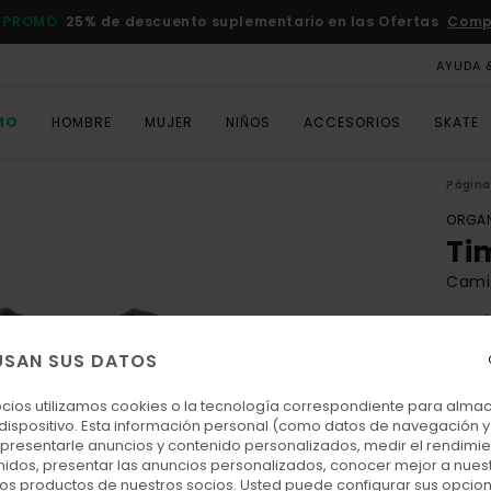
 PROMO
25% de descuento suplementario en las Ofertas
Comp
AYUDA 
MO
HOMBRE
MUJER
NIÑOS
ACCESORIOS
SKATE
Página 
ORGAN
Ti
Cami
5.0
ECO-
USAN SUS DATOS
25,
ocios utilizamos cookies o la tecnología correspondiente para alm
DOBL
 dispositivo. Esta información personal (como datos de navegación y 
: presentarle anuncios y contenido personalizados, medir el rendimie
enidos, presentar las anuncios personalizados, conocer mejor a nues
Colo
 los productos de nuestros socios. Usted puede configurar sus opcio