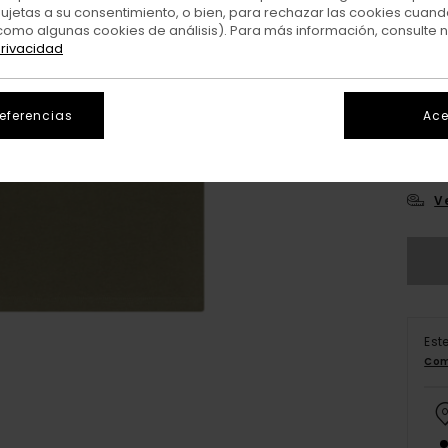
sujetas a su consentimiento, o bien, para rechazar las cookies cuand
como algunas cookies de análisis). Para más información, consulte 
privacidad
referencias
Ace
XS/
V
Est
Com