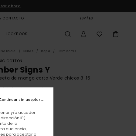
rar ahora
& CONTACTO
TARJETA DE REGALO
ESP / ES
TIENDAS
LOOKBOOK
De Inicio
Niños
Ropa
Camisetas
IC COTTON
mber Signs Y
seta de manga corta Verde chicos 8-16
(3 Reseñas)
BONUS
Continuar sin aceptar
00 €
acenar y/o acceder
E PROMO -25% EXTRA
dirección IP)
nto de la
tra audiencia,
Kalamata
r
nes para aceptar o