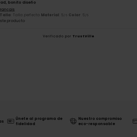
dad, bonito diseño
Français
Talla
: Talla perfecta
Material
: 5
Color
: 5
/5
/5
ste producto
Verificado por
TrustVille
Únete al programa de
Nuestro compromiso
as
fidelidad
eco-responsable