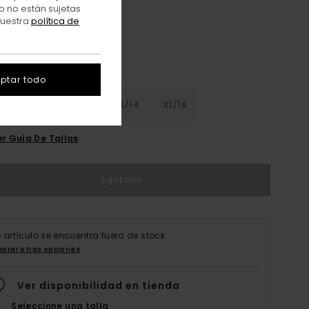
o no están sujetas
nuestra
política de
ptar todo
8
S/10
M/12
L/14
XL/16
er Guía De Tallas
Agotado
e artículo se encuentra fuera de stock.
prar otras opciones
Ver disponibilidad en tienda
Seleccione una talla