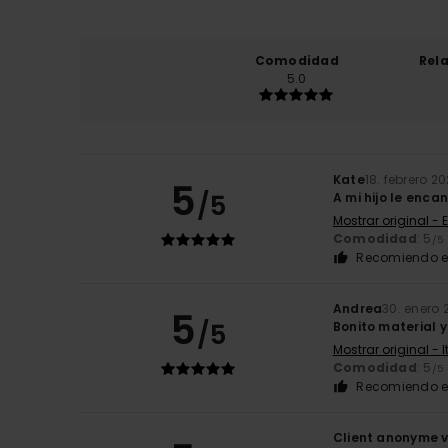
Comodidad
Rel
5.0
Kate
18. febrero 2
5
/5
A mi hijo le enca
Mostrar original - 
Comodidad
: 5
/5
Recomiendo e
Andrea
30. enero 
5
/5
Bonito material y
Mostrar original - 
Comodidad
: 5
/5
Recomiendo e
Client anonyme v