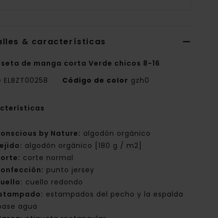
lles & características
seta de manga corta Verde chicos 8-16
e
ELBZT00258
Código de color
gzh0
cterísticas
onscious by Nature:
algodón orgánico
ejido:
algodón orgánico [180 g / m2]
orte:
corte normal
onfección:
punto jersey
uello:
cuello redondo
stampado:
estampados del pecho y la espalda
base agua