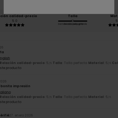
El 100% de nuestros clientes recomiendan este producto
ación calidad-precio
Talla
Mat
5.0
5
Demasiado pequeño
Demasiado grande
026
nta
English
Relación calidad-precio
: 5
Talla
: Talla perfecta
Material
: 5
Co
/5
/5
ste producto
2026
 bonita impresión
Italiano
Relación calidad-precio
: 5
Talla
: Talla perfecta
Material
: 5
/5
/5
ste producto
érifié
27. enero 2026