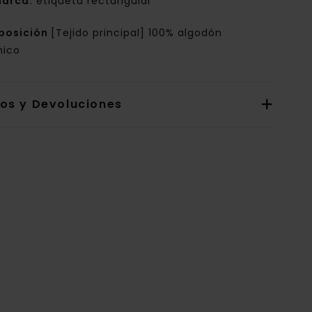
arca:
etiqueta rectangular
posición
[Tejido principal] 100% algodón
nico
íos y Devoluciones