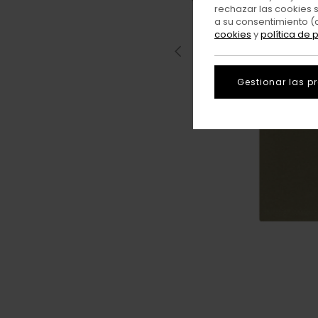
rechazar las cookies 
a su consentimiento (
cookies
y
política de 
Gestionar las p