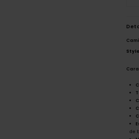
Deta
Cami
Styl
Cara
C
T
C
C
C
E
de 