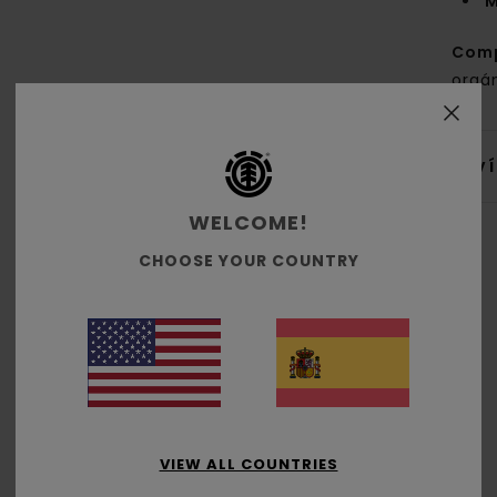
M
Com
orgá
Env
WELCOME!
CHOOSE YOUR COUNTRY
Puntuación media
5.0
/5
VIEW ALL COUNTRIES
basado en
3 reseñas verificadas
desde enero 2026