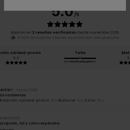
5.0
/5
basado en
2 reseñas verificadas
desde noviembre 2025
El 50% de nuestros clientes recomiendan este producto
ación calidad-precio
Talla
Mat
5.0
5
Demasiado pequeño
Demasiado grande
érifié
15. marzo 2026
as camisetas
Relación calidad-precio
: 5
Material
: 5
Color
: 5
/5
/5
/5
iembre 2025
escripción, tal y como esperaba
Français