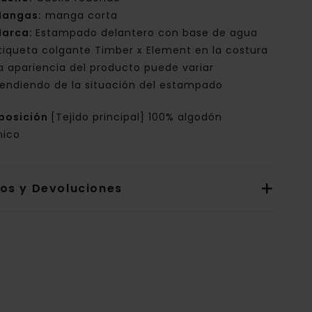
angas:
manga corta
arca:
Estampado delantero con base de agua
tiqueta colgante Timber x Element en la costura
a apariencia del producto puede variar
endiendo de la situación del estampado
posición
[Tejido principal] 100% algodón
nico
íos y Devoluciones