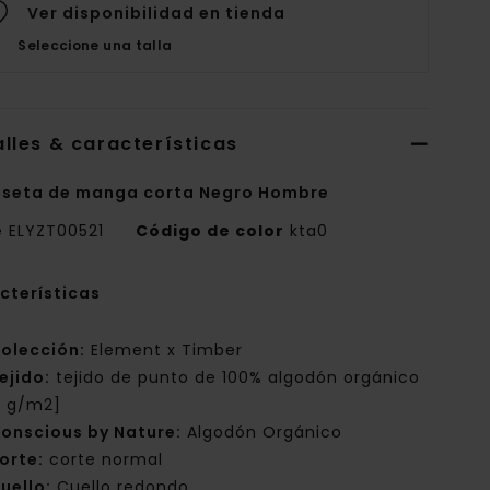
Ver disponibilidad en tienda
Seleccione una talla
lles & características
seta de manga corta Negro Hombre
e
ELYZT00521
Código de color
kta0
cterísticas
olección:
Element x Timber
ejido:
tejido de punto de 100% algodón orgánico
0 g/m2]
onscious by Nature:
Algodón Orgánico
orte:
corte normal
uello:
Cuello redondo