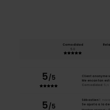
Comodidad
Rel
5.0
5
/5
Client anonyme v
Me encantan est
Comodidad
: 5
/5
Sébastien
11. nov
5
/5
Se ajusta a la d
Mostrar original - 