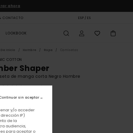
rar ahora
& CONTACTO
TARJETA DE REGALO
ESP / ES
TIENDAS
LOOKBOOK
De Inicio
Hombre
Ropa
Camisetas
IC COTTON
mber Shaper
seta de manga corta Negro Hombre
(2 Reseñas)
BONUS
Continuar sin aceptar
 €
55%
75 €
acenar y/o acceder
dirección IP)
TAS
nto de la
tra audiencia,
E PROMO -25% EXTRA
nes para aceptar o