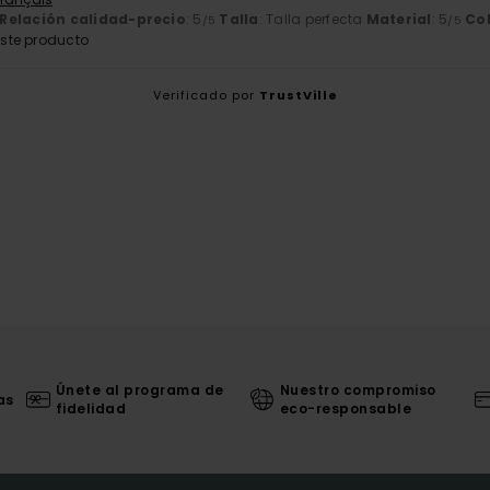
Relación calidad-precio
: 5
Talla
: Talla perfecta
Material
: 5
Co
/5
/5
ste producto
Verificado por
TrustVille
Únete al programa de
Nuestro compromiso
as
fidelidad
eco-responsable