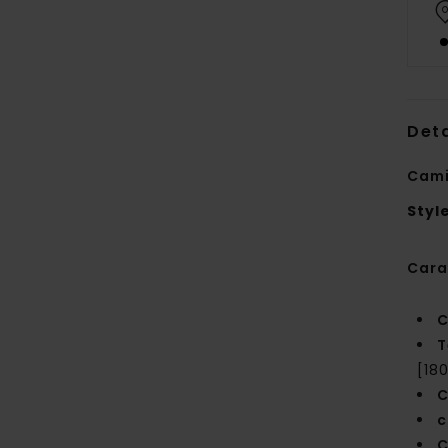
Deta
Cami
Styl
Cara
C
T
[18
C
c
C