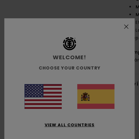
M
M
E
L
dep
Com
WELCOME!
orgá
CHOOSE YOUR COUNTRY
Env
VIEW ALL COUNTRIES
Puntuación media