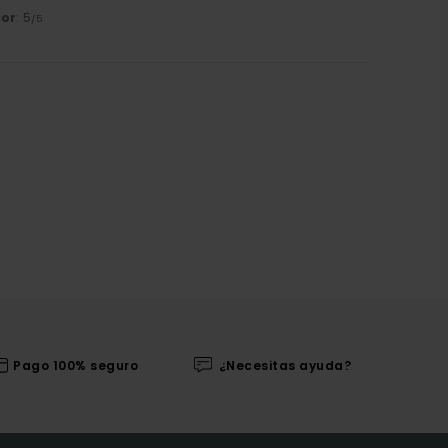
lor
: 5
/5
Pago 100% seguro
¿Necesitas ayuda?