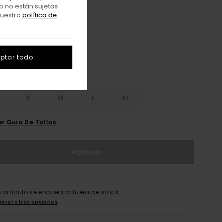
o no están sujetas
nuestra
política de
Off Black
r
ptar todo
S
S
M
L
XL
er Guía De Tallas
Agotado
e artículo se encuentra fuera de stock.
prar otras opciones