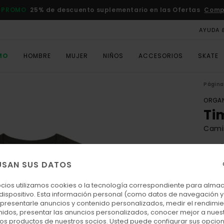
 PROMO
25% de descuento suplementario en las Ofertas
Comp
AYUDA 
MO
HOMBRE
MUJER
NIÑOS
ACCESORIOS
SKATE
Página 
ORGAN
Ti
Cami
5.0
ECO-
USAN SUS DATOS
35,00
15,
ocios utilizamos cookies o la tecnología correspondiente para alm
 dispositivo. Esta información personal (como datos de navegación y 
OFER
: presentarle anuncios y contenido personalizados, medir el rendimie
enidos, presentar las anuncios personalizados, conocer mejor a nues
DOBL
 los productos de nuestros socios. Usted puede configurar sus opcio