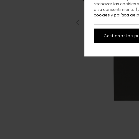
rechazar las cookies 
a su consentimiento (
cookies
y
política de 
Gestionar las p