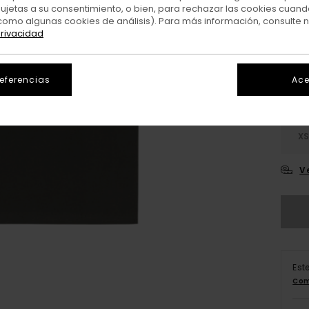
sujetas a su consentimiento, o bien, para rechazar las cookies cuand
como algunas cookies de análisis). Para más información, consulte 
Colo
privacidad
referencias
Ace
X
V
Est
Com