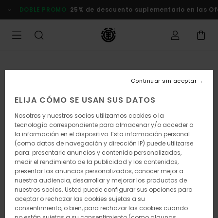
Pasar
DOBLE PROMO
25% de descuento suplementario en las Oferta
a
la
información
del
producto
Continuar sin aceptar
ELIJA CÓMO SE USAN SUS DATOS
Nosotros y nuestros socios utilizamos cookies o la
tecnología correspondiente para almacenar y/o acceder a
la información en el dispositivo. Esta información personal
(como datos de navegación y dirección IP) puede utilizarse
para: presentarle anuncios y contenido personalizados,
medir el rendimiento de la publicidad y los contenidos,
presentar las anuncios personalizados, conocer mejor a
nuestra audiencia, desarrollar y mejorar los productos de
nuestros socios. Usted puede configurar sus opciones para
aceptar o rechazar las cookies sujetas a su
consentimiento, o bien, para rechazar las cookies cuando
no están sujetas a su consentimiento (como algunas