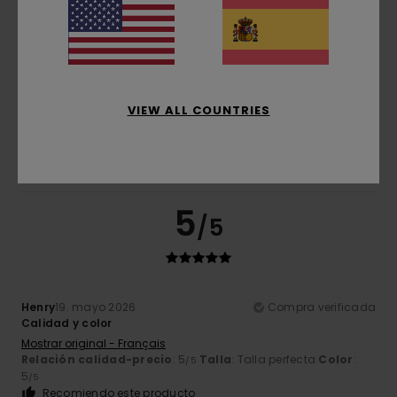
Talla
Material
5.0
Demasiado pequeño
Demasiado grande
Color
VIEW ALL COUNTRIES
5.0
5
/5
Henry
19. mayo 2026
Compra verificada
Calidad y color
Mostrar original - Français
Relación calidad-precio
: 5
Talla
: Talla perfecta
Color
:
/5
5
/5
Recomiendo este producto