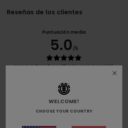
Reseñas de los clientes
Puntuación media
5.0
/5
basado en
3 reseñas verificadas
desde marzo 2026
El 100% de nuestros clientes recomiendan este
producto
Comodidad
5.0
WELCOME!
CHOOSE YOUR COUNTRY
Relación calidad-precio
4.5