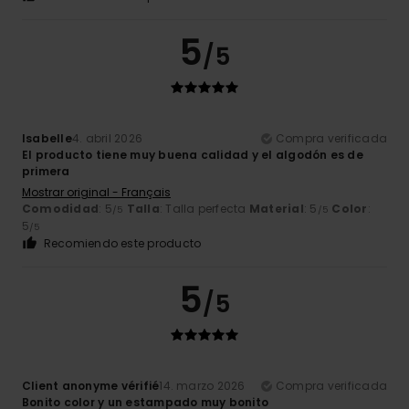
5
/5
Isabelle
4. abril 2026
Compra verificada
El producto tiene muy buena calidad y el algodón es de
primera
Mostrar original - Français
Comodidad
: 5
Talla
: Talla perfecta
Material
: 5
Color
:
/5
/5
5
/5
Recomiendo este producto
5
/5
Client anonyme vérifié
14. marzo 2026
Compra verificada
Bonito color y un estampado muy bonito