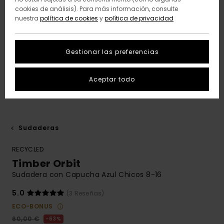
cookies de análisis). Para más información, consulte
nuestra
política de cookies
y
política de privacidad
Gestionar las preferencias
Aceptar todo
Sudaderas
RECYCLED
Timber Orbit
Sudadera con Capucha Azul Chicos 8-16
5.0
(3 Reseñas)
ECO-BONUS
60,00 €
63%