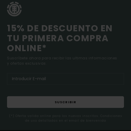
15% DE DESCUENTO EN
TU PRIMERA COMPRA
ONLINE*
Suscríbete ahora para recibir las ultimas informaciones
y ofertas exclusivas.
SUSCRIBIR
(*) Oferta valida online para los nuevos inscritos. Condiciones
de uso detalladas en el email de bienvenida