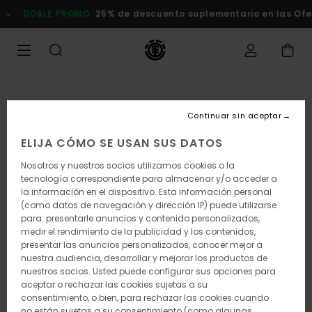
Pasar
DOBLE PROMO
25% de descuento suplementario en las Oferta
a
la
información
del
producto
Continuar sin aceptar
ELIJA CÓMO SE USAN SUS DATOS
Nosotros y nuestros socios utilizamos cookies o la
tecnología correspondiente para almacenar y/o acceder a
la información en el dispositivo. Esta información personal
(como datos de navegación y dirección IP) puede utilizarse
para: presentarle anuncios y contenido personalizados,
medir el rendimiento de la publicidad y los contenidos,
presentar las anuncios personalizados, conocer mejor a
nuestra audiencia, desarrollar y mejorar los productos de
nuestros socios. Usted puede configurar sus opciones para
aceptar o rechazar las cookies sujetas a su
consentimiento, o bien, para rechazar las cookies cuando
no están sujetas a su consentimiento (como algunas