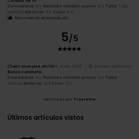
Calidad de 10
Comodidad
: 5
Relación calidad-precio
: 5
Talla
: Talla
/5
/5
perfecta
Material
: 4
Color
: 5
/5
/5
Recomiendo este producto
5
/5
Client anonyme vérifié
16. enero 2026
Compra verificada
Buena camiseta
Comodidad
: 5
Relación calidad-precio
: 5
Talla
:
/5
/5
Grande
Material
: 5
Color
: 5
/5
/5
Verificado por
TrustVille
Últimos artículos vistos