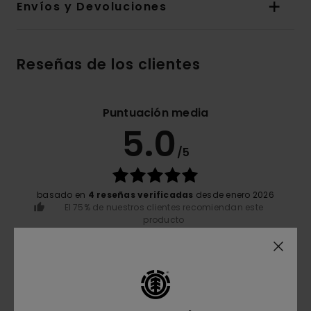
Envíos y Devoluciones
Reseñas de los clientes
Puntuación media
5.0
/5
basado en
4 reseñas verificadas
desde enero 2026
El 75% de nuestros clientes recomiendan este
producto
Comodidad
5.0