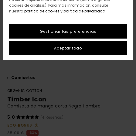
cookies de análisis). Para más información, consulte
nuestra
política de cookies
y
política de privacidad
Gestionar las preferencias
Aceptar todo
Camisetas
ORGANIC COTTON
Timber Icon
Camiseta de manga corta Negro Hombre
5.0
(4 Reseñas)
ECO-BONUS
35,00 €
63%