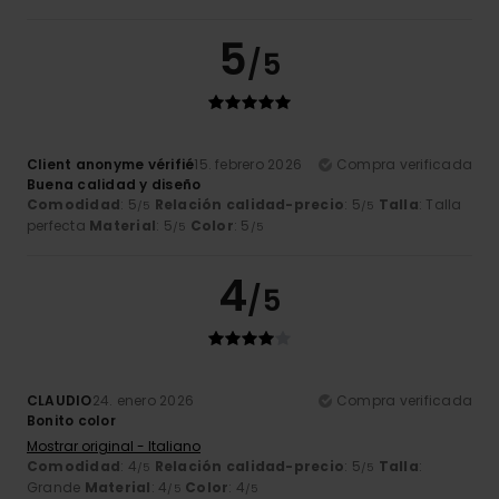
5
/5
Client anonyme vérifié
15. febrero 2026
Compra verificada
Buena calidad y diseño
Comodidad
: 5
Relación calidad-precio
: 5
Talla
: Talla
/5
/5
perfecta
Material
: 5
Color
: 5
/5
/5
4
/5
CLAUDIO
24. enero 2026
Compra verificada
Bonito color
Mostrar original - Italiano
Comodidad
: 4
Relación calidad-precio
: 5
Talla
:
/5
/5
Grande
Material
: 4
Color
: 4
/5
/5