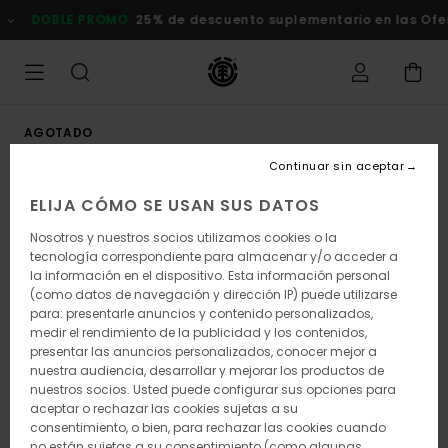
Pasar
DOBLE PROMO
25% de descuento suplementario en las Of
a
la
información
del
producto
AGOTADO
Continuar sin aceptar
ELIJA CÓMO SE USAN SUS DATOS
Nosotros y nuestros socios utilizamos cookies o la
tecnología correspondiente para almacenar y/o acceder a
la información en el dispositivo. Esta información personal
(como datos de navegación y dirección IP) puede utilizarse
para: presentarle anuncios y contenido personalizados,
medir el rendimiento de la publicidad y los contenidos,
presentar las anuncios personalizados, conocer mejor a
nuestra audiencia, desarrollar y mejorar los productos de
nuestros socios. Usted puede configurar sus opciones para
aceptar o rechazar las cookies sujetas a su
consentimiento, o bien, para rechazar las cookies cuando
no están sujetas a su consentimiento (como algunas