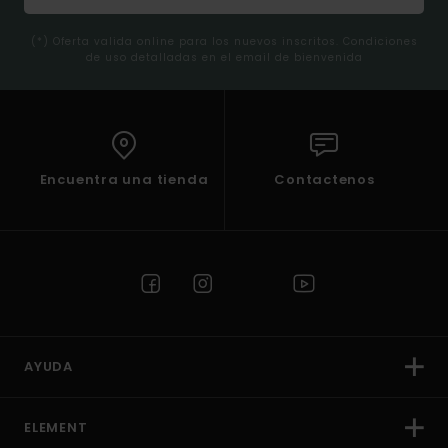
(*) Oferta valida online para los nuevos inscritos. Condiciones
de uso detalladas en el email de bienvenida
Encuentra una tienda
Contactenos
AYUDA
ELEMENT