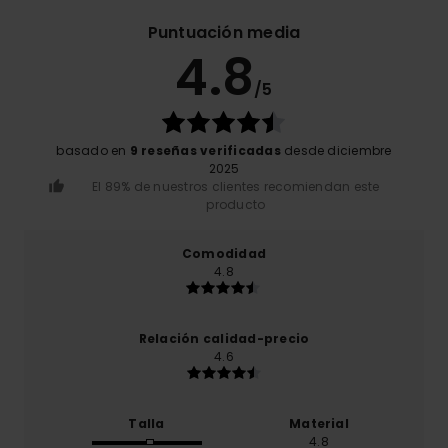
Puntuación media
4.8
/5
basado en
9 reseñas verificadas
desde diciembre
2025
El 89% de nuestros clientes recomiendan este
producto
Comodidad
4.8
Relación calidad-precio
4.6
Talla
Material
4.8