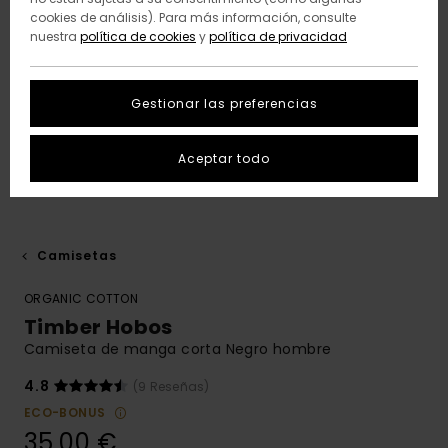
cookies de análisis). Para más información, consulte
nuestra
política de cookies
y
política de privacidad
Gestionar las preferencias
Aceptar todo
Camisetas
ORGANIC COTTON
Timber Hobos
Camiseta de manga corta Negro hombre
4.8
(9 Reseñas)
ECO-BONUS
35,00 €