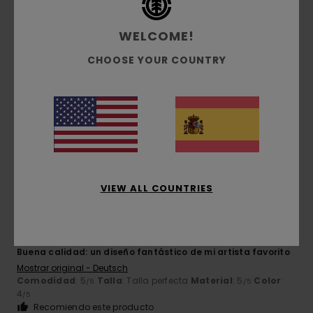
/5
WELCOME!
CHOOSE YOUR COUNTRY
Waneesa
17. abril 2026
Compra verificada
¡Genial!
Mostrar original - Deutsch
Comodidad
: 5
Talla
: Talla perfecta
Material
: 5
Color
:
/5
/5
5
/5
Recomiendo este producto
5
/5
VIEW ALL COUNTRIES
Carsten
28. febrero 2026
Compra verificada
Buena calidad: un diseño fantástico de mi artista favorito
Mostrar original - Deutsch
Comodidad
: 5
Talla
: Talla perfecta
Material
: 5
Color
:
/5
/5
4
/5
Recomiendo este producto