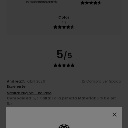
Demasiado pequeño
Demasiado grande
Color
4.7
5
/5
Andrea
25. abril 2026
Compra verificada
Excelente
Mostrar original - Italiano
Comodidad
: 5
Talla
: Talla perfecta
Material
: 5
Color
:
/5
/5
5
/5
Recomiendo este producto
5