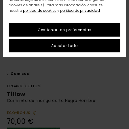
cookies de análisis). Para más información, consulte
nuestra
política de cookies
y
política de privacidad
Gestionar las preferencias
Aceptar todo
Camisas
ORGANIC COTTON
Tillow
Camiseta de manga corta Negro Hombre
ECO-BONUS
70,00 €