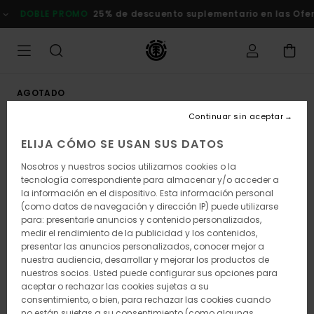
Pasar
DOBLE PROMO
25% de descuento suplementario en las Oferta
a
la
información
del
producto
AGOTADO
Continuar sin aceptar
ELIJA CÓMO SE USAN SUS DATOS
Nosotros y nuestros socios utilizamos cookies o la
tecnología correspondiente para almacenar y/o acceder a
la información en el dispositivo. Esta información personal
(como datos de navegación y dirección IP) puede utilizarse
para: presentarle anuncios y contenido personalizados,
medir el rendimiento de la publicidad y los contenidos,
presentar las anuncios personalizados, conocer mejor a
nuestra audiencia, desarrollar y mejorar los productos de
nuestros socios. Usted puede configurar sus opciones para
aceptar o rechazar las cookies sujetas a su
consentimiento, o bien, para rechazar las cookies cuando
no están sujetas a su consentimiento (como algunas