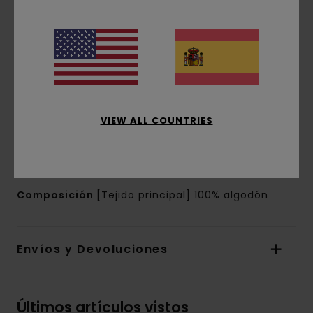
Cuello:
cuello tipo camisa
Mangas:
manga corta
Bolsillos:
bolsillo de parche en el pecho
Cierre:
Cierre con solapa frontal y botones
Otros detalles:
Minitrabilla para botón
superior
Marca:
etiqueta rectangular en la costura
VIEW ALL COUNTRIES
lateral
Bajo recto
Cortes laterales
Composición
[Tejido principal] 100% algodón
Envíos y Devoluciones
Últimos artículos vistos