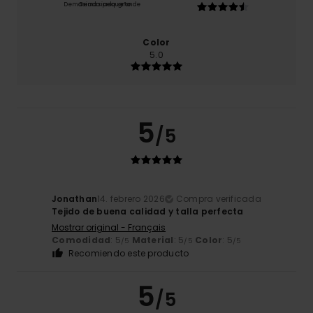
Demasiado pequeño
Demasiado grande
Color
5.0
5
/5
Jonathan
14. febrero 2026
Compra verificada
Tejido de buena calidad y talla perfecta
Mostrar original - Français
Comodidad
: 5
Material
: 5
Color
: 5
/5
/5
/5
Recomiendo este producto
5
/5