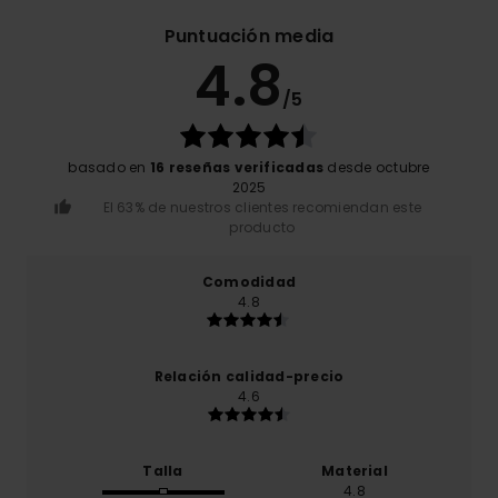
Puntuación media
4.8
/5
basado en
16 reseñas verificadas
desde octubre
2025
El 63% de nuestros clientes recomiendan este
producto
Comodidad
4.8
Relación calidad-precio
4.6
Talla
Material
4.8