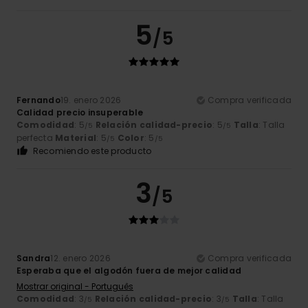
5
/5
Fernando
19. enero 2026
Compra verificada
Calidad precio insuperable
Comodidad
: 5
Relación calidad-precio
: 5
Talla
: Talla
/5
/5
perfecta
Material
: 5
Color
: 5
/5
/5
Recomiendo este producto
3
/5
Sandra
12. enero 2026
Compra verificada
Esperaba que el algodón fuera de mejor calidad
Mostrar original - Português
Comodidad
: 3
Relación calidad-precio
: 3
Talla
: Talla
/5
/5