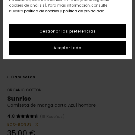
cookies de análisis). Para más información, consulte
nuestra
política de cookies
y
política de privacidad
Gestionar las preferencias
Aceptar todo
Camisetas
ORGANIC COTTON
Sunrise
Camiseta de manga corta Azul hombre
4.8
(16 Reseñas)
ECO-BONUS
35,00 €