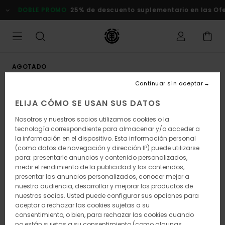
Pasar
DOBLE PROMO
25% de descuento suplementario en las Of
a
la
información
del
producto
AGOTADO
Continuar sin aceptar
ELIJA CÓMO SE USAN SUS DATOS
Nosotros y nuestros socios utilizamos cookies o la
tecnología correspondiente para almacenar y/o acceder a
la información en el dispositivo. Esta información personal
(como datos de navegación y dirección IP) puede utilizarse
para: presentarle anuncios y contenido personalizados,
medir el rendimiento de la publicidad y los contenidos,
presentar las anuncios personalizados, conocer mejor a
nuestra audiencia, desarrollar y mejorar los productos de
nuestros socios. Usted puede configurar sus opciones para
aceptar o rechazar las cookies sujetas a su
consentimiento, o bien, para rechazar las cookies cuando
no están sujetas a su consentimiento (como algunas