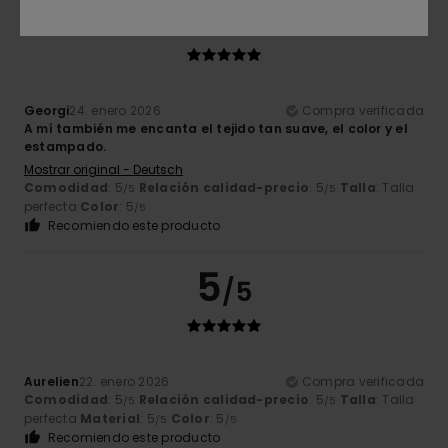
5
/5
Georgi
24. enero 2026
Compra verificada
A mí también me encanta el tejido tan suave, el color y el
estampado.
Mostrar original - Deutsch
Comodidad
: 5
Relación calidad-precio
: 5
Talla
: Talla
/5
/5
perfecta
Color
: 5
/5
Recomiendo este producto
5
/5
Aurelien
22. enero 2026
Compra verificada
Comodidad
: 5
Relación calidad-precio
: 5
Talla
: Talla
/5
/5
perfecta
Material
: 5
Color
: 5
/5
/5
Recomiendo este producto