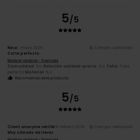
5
/5
Nina
1. mayo 2026
Compra verificada
Corte perfecto
Mostrar original - Français
Comodidad
: 5
Relación calidad-precio
: 4
Talla
: Talla
/5
/5
perfecta
Material
: 5
/5
Recomiendo este producto
5
/5
Client anonyme vérifié
19. febrero 2026
Compra verificada
Muy cómodo de llevar
Mostrar original - Français