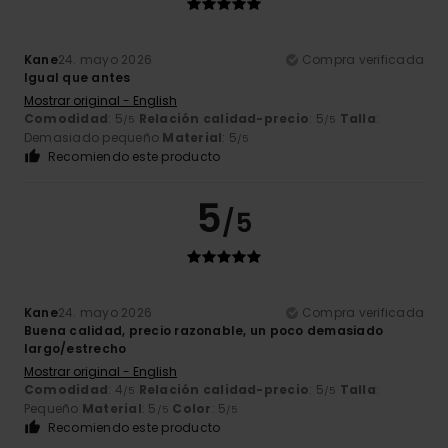
Kane
24. mayo 2026
Compra verificada
Igual que antes
Mostrar original - English
Comodidad
: 5
Relación calidad-precio
: 5
Talla
:
/5
/5
Demasiado pequeño
Material
: 5
/5
Recomiendo este producto
5
/5
Kane
24. mayo 2026
Compra verificada
Buena calidad, precio razonable, un poco demasiado
largo/estrecho
Mostrar original - English
Comodidad
: 4
Relación calidad-precio
: 5
Talla
:
/5
/5
Pequeño
Material
: 5
Color
: 5
/5
/5
Recomiendo este producto