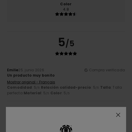
Color
4.8
5
/5
Emilie
25. junio 2026
Compra verificada
Un producto muy bonito
Mostrar original - Français
Comodidad
: 5
Relación calidad-precio
: 5
Talla
: Talla
/5
/5
perfecta
Material
: 5
Color
: 5
/5
/5
4
/5