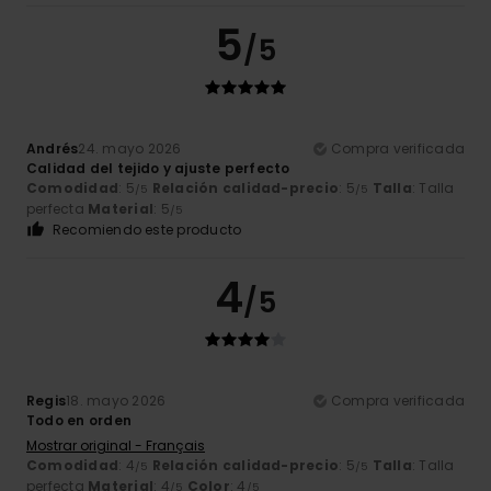
5
/5
Andrés
24. mayo 2026
Compra verificada
Calidad del tejido y ajuste perfecto
Comodidad
: 5
Relación calidad-precio
: 5
Talla
: Talla
/5
/5
perfecta
Material
: 5
/5
Recomiendo este producto
4
/5
Regis
18. mayo 2026
Compra verificada
Todo en orden
Mostrar original - Français
Comodidad
: 4
Relación calidad-precio
: 5
Talla
: Talla
/5
/5
perfecta
Material
: 4
Color
: 4
/5
/5