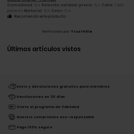
Comodidad
: 5
Relación calidad-precio
: 5
Talla
: Talla
/5
/5
perfecta
Material
: 5
Color
: 5
/5
/5
Recomiendo este producto
Verificado por
TrustVille
Últimos artículos vistos
Envío y devoluciones gratuitos para miembros
Devoluciones en 30 días
Únete al programa de fidelidad
Nuestro compromiso eco-responsable
Pago 100% seguro