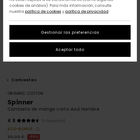
cookies de análisis). Para más información, consulte
nuestra
política de cookies
y
política de privacidad
Gestionar las preferencias
Aceptar todo
Camisetas
ORGANIC COTTON
Spinner
Camiseta de manga corta Azul Hombre
4.8
(9 Reseñas)
ECO-BONUS
35,00 €
55%