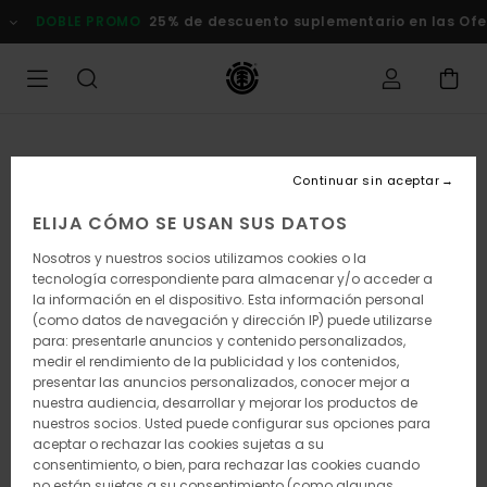
Pasar
DOBLE PROMO
25% de descuento suplementario en las Of
a
la
información
del
producto
Continuar sin aceptar
ELIJA CÓMO SE USAN SUS DATOS
Nosotros y nuestros socios utilizamos cookies o la
tecnología correspondiente para almacenar y/o acceder a
la información en el dispositivo. Esta información personal
(como datos de navegación y dirección IP) puede utilizarse
para: presentarle anuncios y contenido personalizados,
medir el rendimiento de la publicidad y los contenidos,
presentar las anuncios personalizados, conocer mejor a
nuestra audiencia, desarrollar y mejorar los productos de
nuestros socios. Usted puede configurar sus opciones para
aceptar o rechazar las cookies sujetas a su
consentimiento, o bien, para rechazar las cookies cuando
no están sujetas a su consentimiento (como algunas