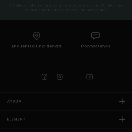
(*) Oferta valida online para los nuevos inscritos. Condiciones
de uso detalladas en el email de bienvenida
Encuentra una tienda
Contactenos
AYUDA
ELEMENT