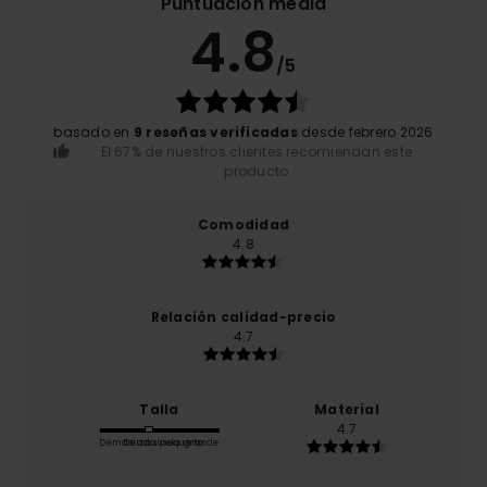
Puntuación media
4.8
/5
basado en
9 reseñas verificadas
desde febrero 2026
El 67% de nuestros clientes recomiendan este
producto
Comodidad
4.8
Relación calidad-precio
4.7
Talla
Material
4.7
Demasiado pequeño
Demasiado grande