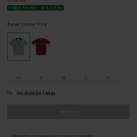
OFERTAS
DOBLE PROMO -25% EXTRA
Space Frog
Color
XS
S
M
L
XL
Ver Guía De Tallas
Agotado
Este artículo se encuentra fuera de stock.