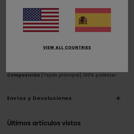
Corte:
ajuste relajado
Cuello:
Escote en pico
Mangas:
manga corta
Cierre:
cierre fijo
Marca:
Estampado corporativo en pecho.
Otros detalles:
Cuello jacquard a rayas con
escote en pico
VIEW ALL COUNTRIES
Ribete del mismo tejido en las mangas y el
dobladillo
Composición
[Tejido principal] 100% poliéster
Envíos y Devoluciones
Últimos artículos vistos