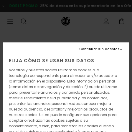
Pasar
DOBLE PROMO
25% de descuento suplementario en las Ofert
a
la
información
del
producto
Continuar sin aceptar
ELIJA CÓMO SE USAN SUS DATOS
Nosotros y nuestros socios utilizamos cookies o la
tecnología correspondiente para almacenar y/o acceder a
la información en el dispositivo. Esta información personal
(como datos de navegación y dirección IP) puede utilizarse
para: presentarle anuncios y contenido personalizados,
medir el rendimiento de la publicidad y los contenidos,
presentar las anuncios personalizados, conocer mejor a
nuestra audiencia, desarrollar y mejorar los productos de
nuestros socios. Usted puede configurar sus opciones para
aceptar o rechazar las cookies sujetas a su
consentimiento, o bien, para rechazar las cookies cuando
no están sujetas a su consentimiento (como algunas