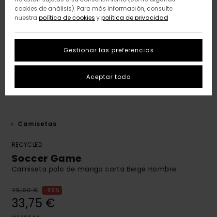
cookies de análisis). Para más información, consulte
nuestra
política de cookies
y
política de privacidad
Gestionar las preferencias
Aceptar todo
Camisetas
RECYCLED
Soccer Game
Camiseta polo de manga corta Beige Hombre
75,00 €
55%
33,75 €