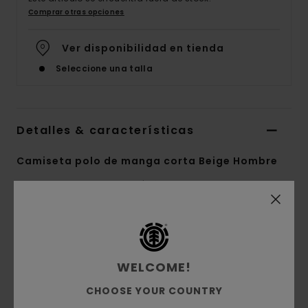
Comprar otras opciones
Ver disponibilidad en tienda
Seleccione una talla
Detalles & características
Camiseta polo de manga corta Beige Hombre
Style
ELYKT00183
Código de color
tkh7
Características
Colección:
colección Mainline
WELCOME!
Tejido:
Tejido en malla de poliéster de punto
CHOOSE YOUR COUNTRY
doble [140 g/m2]