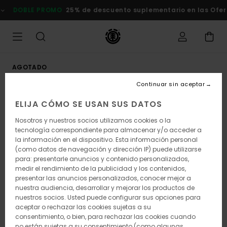
Pasar
DOBLE PROMO
25% de descuento suplementario en las Oferta
a
la
información
del
producto
AGOTADO
Continuar sin aceptar
ELIJA CÓMO SE USAN SUS DATOS
Nosotros y nuestros socios utilizamos cookies o la
tecnología correspondiente para almacenar y/o acceder a
la información en el dispositivo. Esta información personal
(como datos de navegación y dirección IP) puede utilizarse
para: presentarle anuncios y contenido personalizados,
medir el rendimiento de la publicidad y los contenidos,
presentar las anuncios personalizados, conocer mejor a
nuestra audiencia, desarrollar y mejorar los productos de
nuestros socios. Usted puede configurar sus opciones para
aceptar o rechazar las cookies sujetas a su
consentimiento, o bien, para rechazar las cookies cuando
no están sujetas a su consentimiento (como algunas