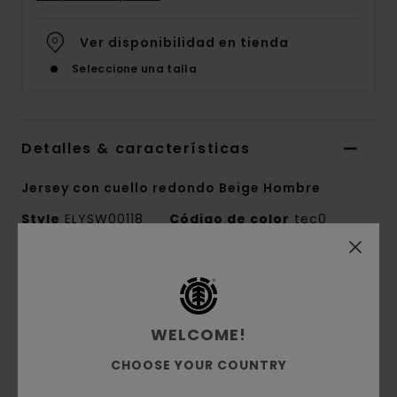
Ver disponibilidad en tienda
Seleccione una talla
Detalles & características
Jersey con cuello redondo Beige Hombre
Style
ELYSW00118
Código de color
tec0
Características
Colección:
colección Mainline
WELCOME!
Tejido:
punto trenzado de lana, poliamida,
algodón, acrílico y otras fibras
CHOOSE YOUR COUNTRY
Corte:
Ajuste relajado