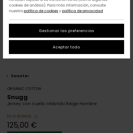
cookies de análisis). Para más información, consulte
nuestra
política de cookies
y
política de privacidad
Gestionar las preferencias
Aceptar todo
Sweater
ORGANIC COTTON
Snugg
Jersey con cuello redondo Beige Hombre
ECO-BONUS
125,00 €