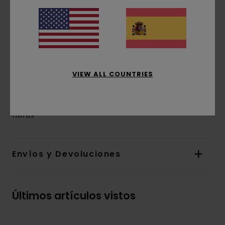
Cuello:
Cuello redondo
Mangas:
Mangas largas
Cierre:
diseño cerrado
Marca:__ patchwork en el panel frontal
Etiqueta de la marca en la parte inferior
delantera
VIEW ALL COUNTRIES
Composición
[Tejido principal] 38% lana, 28%
poliamida, 22% algodón, 7% acrílico y 5% otras
fibras
Envíos y Devoluciones
Últimos artículos vistos