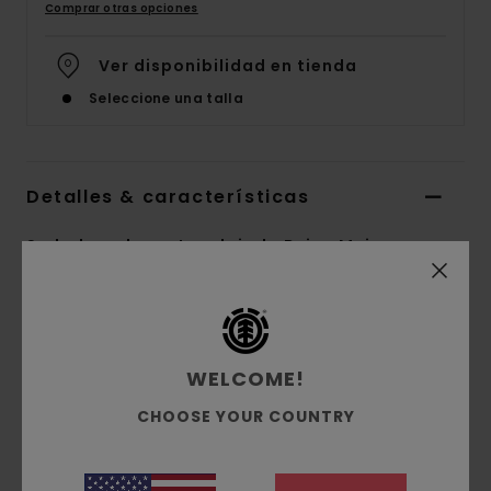
Comprar otras opciones
Ver disponibilidad en tienda
Seleccione una talla
Detalles & características
Sudadera de corte relajado Beige Mujer
Style
ELJSF00124
Código de color
tec0
Características
WELCOME!
Tejido:
terry francés de algodón sin cepillar
CHOOSE YOUR COUNTRY
[320 g/m2]
Corte:
ajuste relajado
Cuello:
Cuello redondo