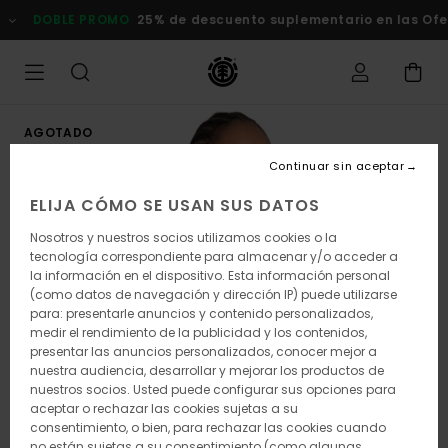
Pasar
DOBLE PROMO
25% de descuento suplementario en las Ofert
a
la
información
del
producto
AGOTADO
Continuar sin aceptar
ELIJA CÓMO SE USAN SUS DATOS
Nosotros y nuestros socios utilizamos cookies o la
tecnología correspondiente para almacenar y/o acceder a
la información en el dispositivo. Esta información personal
(como datos de navegación y dirección IP) puede utilizarse
para: presentarle anuncios y contenido personalizados,
medir el rendimiento de la publicidad y los contenidos,
presentar las anuncios personalizados, conocer mejor a
nuestra audiencia, desarrollar y mejorar los productos de
nuestros socios. Usted puede configurar sus opciones para
aceptar o rechazar las cookies sujetas a su
consentimiento, o bien, para rechazar las cookies cuando
no están sujetas a su consentimiento (como algunas