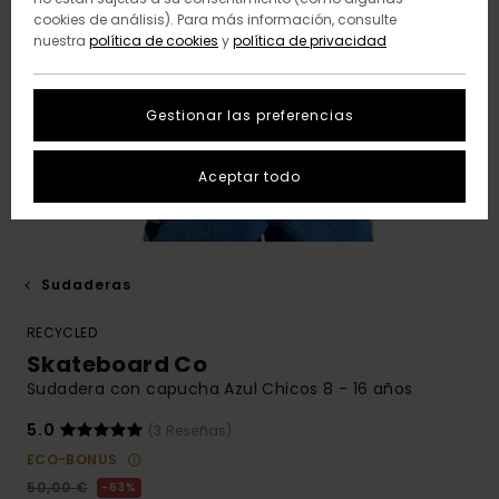
cookies de análisis). Para más información, consulte
nuestra
política de cookies
y
política de privacidad
Gestionar las preferencias
Aceptar todo
Sudaderas
RECYCLED
Skateboard Co
Sudadera con capucha Azul Chicos 8 - 16 años
5.0
(3 Reseñas)
ECO-BONUS
50,00 €
63%