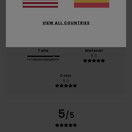
Comodidad
5.0
VIEW ALL COUNTRIES
Relación calidad-precio
4.7
Talla
Material
5.0
Demasiado pequeño
Demasiado grande
Color
5.0
5
/5