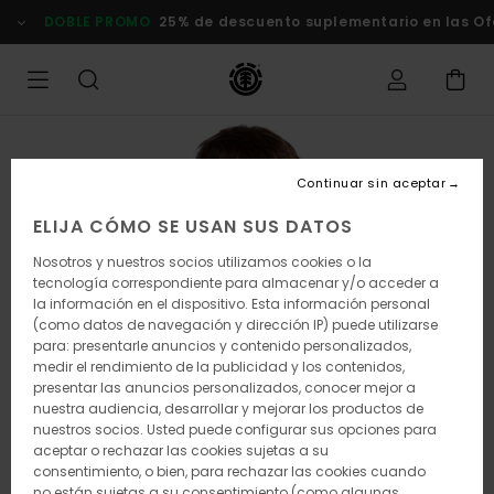
Pasar
DOBLE PROMO
25% de descuento suplementario en las Of
a
la
información
del
producto
Continuar sin aceptar
ELIJA CÓMO SE USAN SUS DATOS
Nosotros y nuestros socios utilizamos cookies o la
tecnología correspondiente para almacenar y/o acceder a
la información en el dispositivo. Esta información personal
(como datos de navegación y dirección IP) puede utilizarse
para: presentarle anuncios y contenido personalizados,
medir el rendimiento de la publicidad y los contenidos,
presentar las anuncios personalizados, conocer mejor a
nuestra audiencia, desarrollar y mejorar los productos de
nuestros socios. Usted puede configurar sus opciones para
aceptar o rechazar las cookies sujetas a su
consentimiento, o bien, para rechazar las cookies cuando
no están sujetas a su consentimiento (como algunas