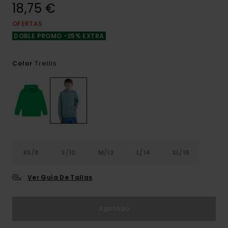
18,75 €
OFERTAS
DOBLE PROMO -25% EXTRA
Trellis
Color
XS/8
S/10
M/12
L/14
XL/16
Ver Guía De Tallas
Agotado