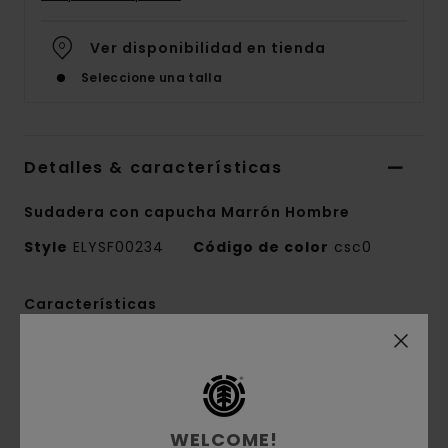
Ver disponibilidad en tienda
Seleccione una talla
Detalles & características
Sudadera con capucha Marrón Hombre
Style
ELYSF00234
Código de color
csc0
Características
Colección:
colección Mainline
Tejido:
terry francés cepillado, mezcla de
40% poliéster, 30% algodón regular y 30%
algodón reciclado [280 g/m2]
WELCOME!