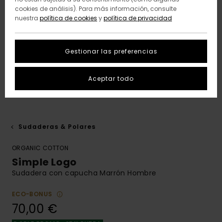
cookies de análisis). Para más información, consulte
nuestra
política de cookies
y
política de privacidad
Gestionar las preferencias
Aceptar todo
Sudaderas & Polares
ORGANIC COTTON
Simple Logo
Sudadera con capucha Marrón Hombre
ECO-BONUS
70,00 €