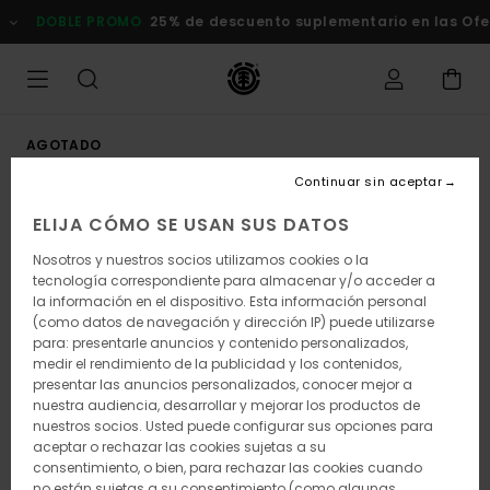
Pasar
DOBLE PROMO
25% de descuento suplementario en las Ofert
a
la
información
del
producto
AGOTADO
Continuar sin aceptar
ELIJA CÓMO SE USAN SUS DATOS
Nosotros y nuestros socios utilizamos cookies o la
tecnología correspondiente para almacenar y/o acceder a
la información en el dispositivo. Esta información personal
(como datos de navegación y dirección IP) puede utilizarse
para: presentarle anuncios y contenido personalizados,
medir el rendimiento de la publicidad y los contenidos,
presentar las anuncios personalizados, conocer mejor a
nuestra audiencia, desarrollar y mejorar los productos de
nuestros socios. Usted puede configurar sus opciones para
aceptar o rechazar las cookies sujetas a su
consentimiento, o bien, para rechazar las cookies cuando
no están sujetas a su consentimiento (como algunas