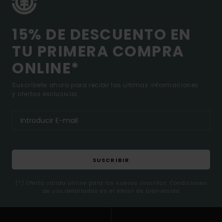
15% DE DESCUENTO EN
TU PRIMERA COMPRA
ONLINE*
Suscríbete ahora para recibir las ultimas informaciones
y ofertas exclusivas.
SUSCRIBIR
(*) Oferta valida online para los nuevos inscritos. Condiciones
de uso detalladas en el email de bienvenida