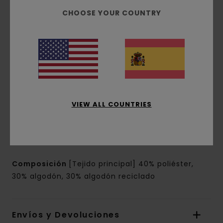
corte:
corte normal
CHOOSE YOUR COUNTRY
Cuello:
capucha con cuello
Mangas:
Mangas largas
Cierre:
diseño cerrado
Bolsillos:
bolsillos estilo canguro
Marca:
estampado en el pecho y en la parte
superior
Etiqueta rectangular de la marca en la
costura
VIEW ALL COUNTRIES
Otras características:__ capucha con forro
en tejido a juego
Estampado de base de agua
Composición
[Tejido principal] 40% poliéster,
30% algodón, 30% algodón reciclado
Envíos y Devoluciones