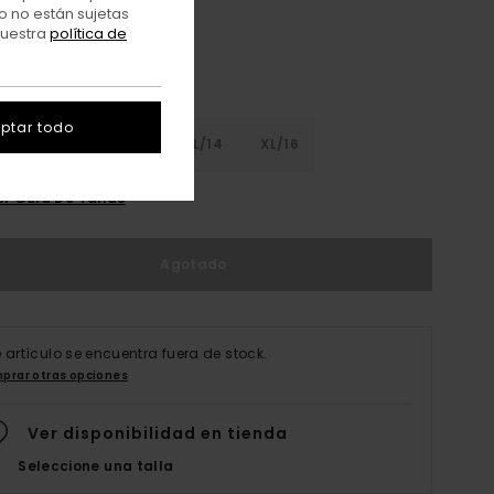
o no están sujetas
nuestra
política de
ptar todo
8
S/10
M/12
L/14
XL/16
er Guía De Tallas
Agotado
e artículo se encuentra fuera de stock.
prar otras opciones
Ver disponibilidad en tienda
Seleccione una talla