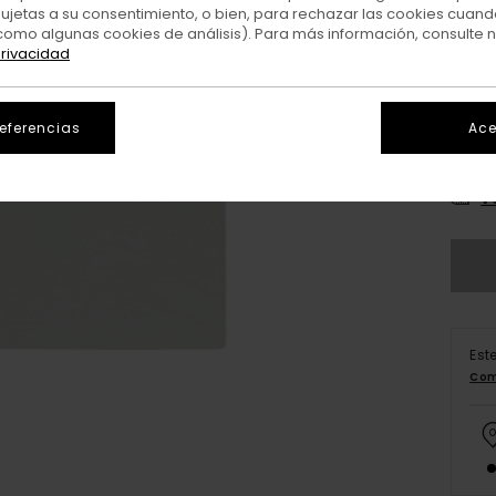
sujetas a su consentimiento, o bien, para rechazar las cookies cuand
como algunas cookies de análisis). Para más información, consulte 
privacidad
referencias
Ace
XS/
V
Est
Com