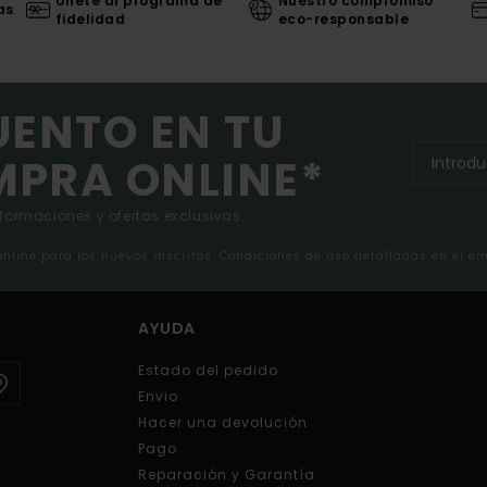
Únete al programa de
Nuestro compromiso
as
fidelidad
eco-responsable
UENTO EN TU
MPRA ONLINE*
nformaciones y ofertas exclusivas.
 online para los nuevos inscritos. Condiciones de uso detalladas en el e
AYUDA
Estado del pedido
Envio
Hacer una devolución
Pago
Reparación y Garantía