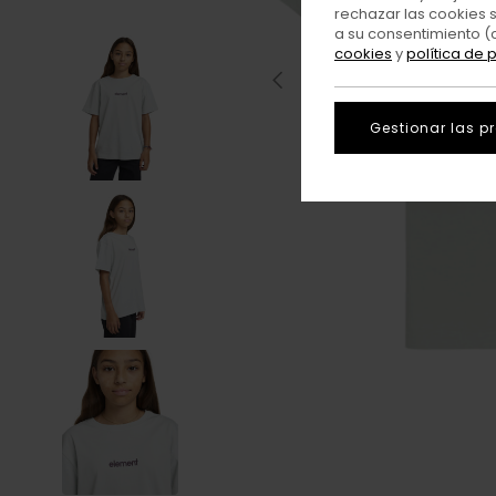
rechazar las cookies 
a su consentimiento (
cookies
y
política de 
Gestionar las p