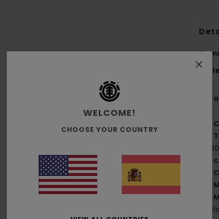
Deta
Cami
Styl
Cara
WELCOME!
C
CHOOSE YOUR COUNTRY
T
[18
c
C
M
M
del