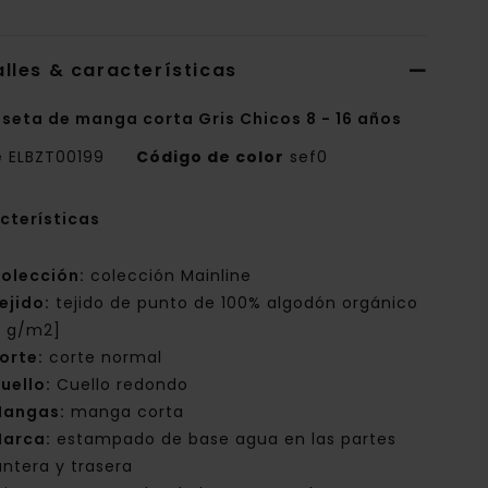
lles & características
seta de manga corta Gris Chicos 8 - 16 años
e
ELBZT00199
Código de color
sef0
cterísticas
olección:
colección Mainline
ejido:
tejido de punto de 100% algodón orgánico
0 g/m2]
orte:
corte normal
uello:
Cuello redondo
angas:
manga corta
arca:
estampado de base agua en las partes
antera y trasera