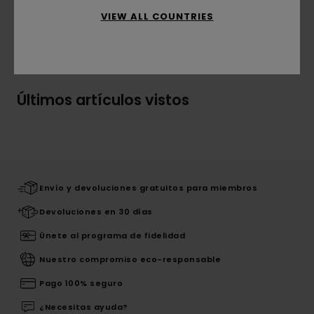
VIEW ALL COUNTRIES
Envíos y Devoluciones
Últimos artículos vistos
Envío y devoluciones gratuitos para miembros
Devoluciones en 30 días
Únete al programa de fidelidad
Nuestro compromiso eco-responsable
Pago 100% seguro
¿Necesitas ayuda?