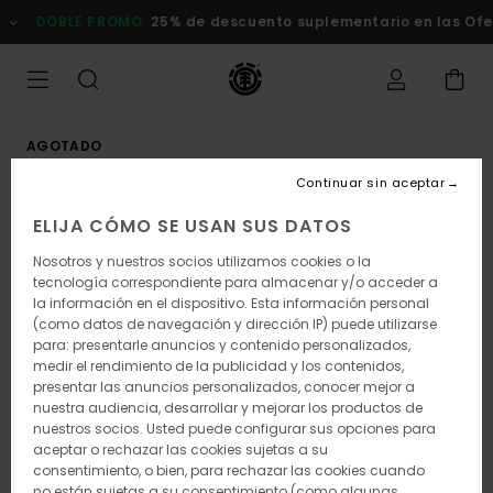
Pasar
DOBLE PROMO
25% de descuento suplementario en las Ofert
a
la
información
del
producto
AGOTADO
Continuar sin aceptar
ELIJA CÓMO SE USAN SUS DATOS
Nosotros y nuestros socios utilizamos cookies o la
tecnología correspondiente para almacenar y/o acceder a
la información en el dispositivo. Esta información personal
(como datos de navegación y dirección IP) puede utilizarse
para: presentarle anuncios y contenido personalizados,
medir el rendimiento de la publicidad y los contenidos,
presentar las anuncios personalizados, conocer mejor a
nuestra audiencia, desarrollar y mejorar los productos de
nuestros socios. Usted puede configurar sus opciones para
aceptar o rechazar las cookies sujetas a su
consentimiento, o bien, para rechazar las cookies cuando
no están sujetas a su consentimiento (como algunas