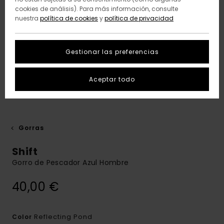
cookies de análisis). Para más información, consulte
nuestra
política de cookies
y
política de privacidad
Gestionar las preferencias
Aceptar todo
Gorras
Shift
Gorro de Pescador Azul Hombre
40,00 €
Reflecting Pond
Color