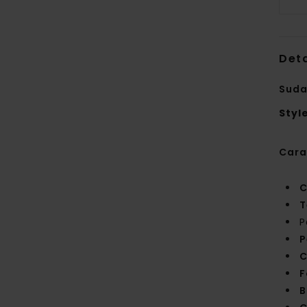
Deta
Suda
Styl
Cara
C
T
P
P
C
F
B