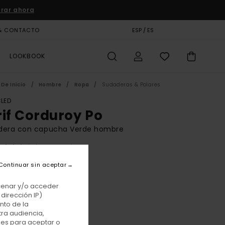
rar ahora
& CONTACTO
TARJETA DE REGALO
ESP / ES
TIENDAS
LOOKBOOK
De Inicio
Hombre
Ropa
Sudaderas & Polares
LED
rif Corduroy Po
dera con capucha Verde hombre
(4 Reseñas)
BONUS
Continuar sin aceptar
,00 €
acenar y/o acceder
E PROMO -25% EXTRA
dirección IP)
nto de la
tra audiencia,
Kalamata
r
nes para aceptar o