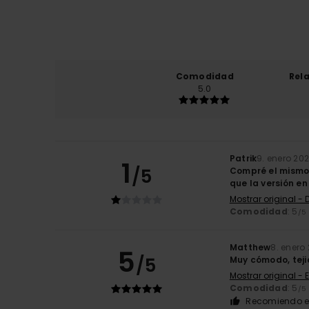
Comodidad
Rel
5.0
Patrik
9. enero 20
1
/5
Compré el mismo j
que la versión en
Mostrar original -
Comodidad
: 5
/5
Matthew
8. enero
5
/5
Muy cómodo, teji
Mostrar original - 
Comodidad
: 5
/5
Recomiendo e