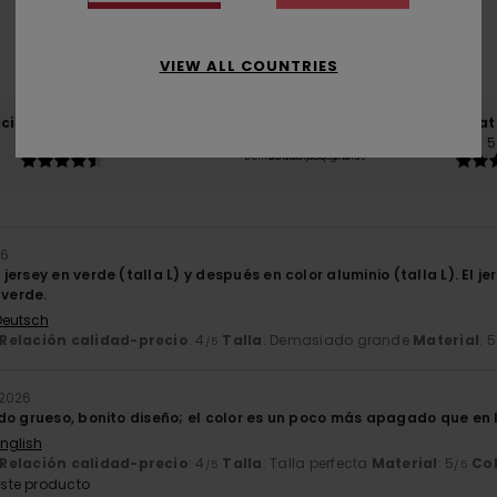
basado en
4 reseñas verificadas
desde octubre 2025
VIEW ALL COUNTRIES
El 75% de nuestros clientes recomiendan este producto
ación calidad-precio
Talla
Mat
4.5
5
Demasiado pequeño
Demasiado grande
26
ersey en verde (talla L) y después en color aluminio (talla L). El j
 verde.
 Deutsch
Relación calidad-precio
: 4
Talla
: Demasiado grande
Material
: 5
/5
 2026
do grueso, bonito diseño; el color es un poco más apagado que en l
English
Relación calidad-precio
: 4
Talla
: Talla perfecta
Material
: 5
Co
/5
/5
ste producto