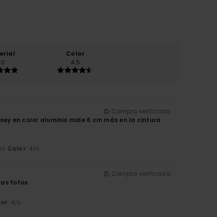
erial
Color
.0
4.5
Compra verificada
ersey en color aluminio mide 6 cm más en la cintura
Color
: 4
/5
/5
Compra verificada
as fotos.
lor
: 4
/5