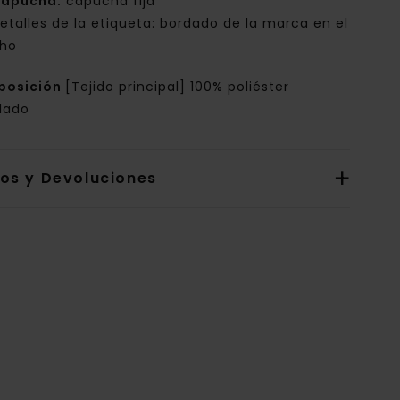
apucha:
capucha fija
etalles de la etiqueta: bordado de la marca en el
ho
posición
[Tejido principal] 100% poliéster
clado
íos y Devoluciones