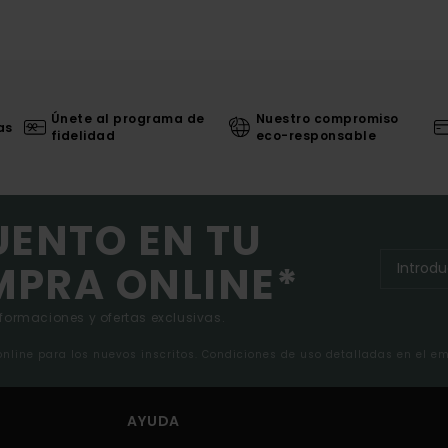
Únete al programa de
Nuestro compromiso
as
fidelidad
eco-responsable
UENTO EN TU
MPRA ONLINE*
nformaciones y ofertas exclusivas.
 online para los nuevos inscritos. Condiciones de uso detalladas en el e
AYUDA