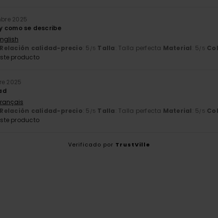
mbre 2025
l y como se describe
English
Relación calidad-precio
: 5
Talla
: Talla perfecta
Material
: 5
Co
/5
/5
ste producto
re 2025
ad
Français
Relación calidad-precio
: 5
Talla
: Talla perfecta
Material
: 5
Co
/5
/5
ste producto
Verificado por
TrustVille