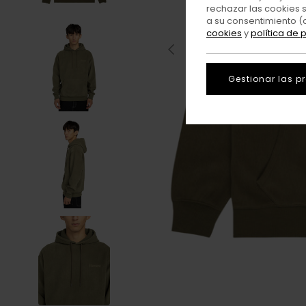
rechazar las cookies 
a su consentimiento (
cookies
y
política de 
Gestionar las p