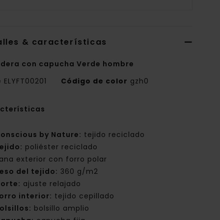
lles & características
dera con capucha Verde hombre
e
ELYFT00201
Código de color
gzh0
cterísticas
onscious by Nature:
tejido reciclado
ejido:
poliéster reciclado
ana exterior con forro polar
eso del tejido:
360 g/m2
orte:
ajuste relajado
orro interior:
tejido cepillado
olsillos:
bolsillo amplio