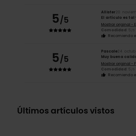
Allister
20. novie
5
/5
El artículo es ta
Mostrar original - 
Comodidad
: 5
/5
Recomiendo e
Pascale
24. octub
5
/5
Muy buena calid
Mostrar original - 
Comodidad
: 5
/5
Recomiendo e
Últimos artículos vistos