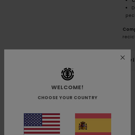
C
D
pec
Com
reci
Env
WELCOME!
CHOOSE YOUR COUNTRY
Puntuación media
4.0
/5