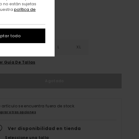
o no están sujetas
nuestra
política de
ptar todo
S
S
M
L
XL
er Guía De Tallas
Agotado
e artículo se encuentra fuera de stock.
prar otras opciones
Ver disponibilidad en tienda
Seleccione una talla