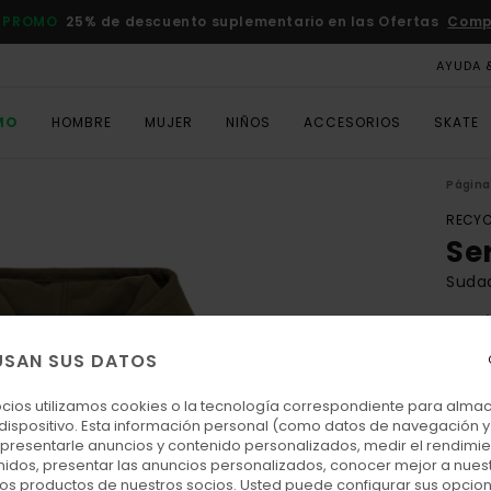
 PROMO
25% de descuento suplementario en las Ofertas
Comp
AYUDA 
MO
HOMBRE
MUJER
NIÑOS
ACCESORIOS
SKATE
Página 
RECYC
Se
Suda
4.0
ECO-
USAN SUS DATOS
90
ocios utilizamos cookies o la tecnología correspondiente para alm
DOBL
 dispositivo. Esta información personal (como datos de navegación y 
: presentarle anuncios y contenido personalizados, medir el rendimie
enidos, presentar las anuncios personalizados, conocer mejor a nues
Colo
 los productos de nuestros socios. Usted puede configurar sus opcio