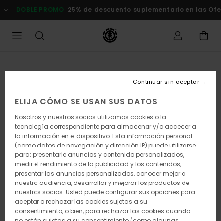
Pasar
DOBLE PROMO
25% de descuento suplementario en las Ofert
a
la
información
del
producto
Continuar sin aceptar
ELIJA CÓMO SE USAN SUS DATOS
Nosotros y nuestros socios utilizamos cookies o la
tecnología correspondiente para almacenar y/o acceder a
la información en el dispositivo. Esta información personal
(como datos de navegación y dirección IP) puede utilizarse
para: presentarle anuncios y contenido personalizados,
medir el rendimiento de la publicidad y los contenidos,
presentar las anuncios personalizados, conocer mejor a
nuestra audiencia, desarrollar y mejorar los productos de
nuestros socios. Usted puede configurar sus opciones para
aceptar o rechazar las cookies sujetas a su
consentimiento, o bien, para rechazar las cookies cuando
no están sujetas a su consentimiento (como algunas