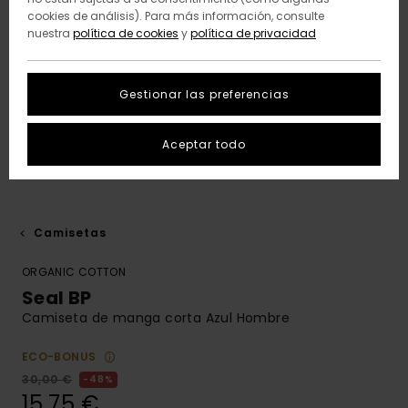
cookies de análisis). Para más información, consulte
nuestra
política de cookies
y
política de privacidad
Gestionar las preferencias
Aceptar todo
Camisetas
ORGANIC COTTON
Seal BP
Camiseta de manga corta Azul Hombre
ECO-BONUS
30,00 €
48%
15,75 €