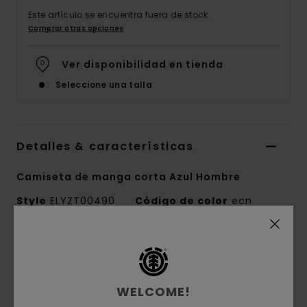
Este artículo se encuentra fuera de stock.
Comprar otras opciones
Ver disponibilidad en tienda
Seleccione una talla
Detalles & características
Camiseta de manga corta Azul Hombre
Style
ELYZT00490
Código de color
ecn
Características
Colección:
colección Mainline
WELCOME!
Tejido:
tejido de punto de 100% algodón