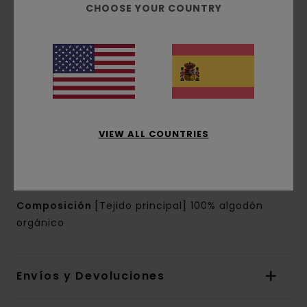
orgánico [180 g/m2]
CHOOSE YOUR COUNTRY
Conscious by Nature:
Algodón Orgánico
corte:
corte normal
Cuello:
Cuello redondo
Mangas:
manga corta
Marca:
estampados de base agua en el
pecho y la espalda
Otras características:
etiqueta rectangular
VIEW ALL COUNTRIES
en la costura
La apariencia del producto puede variar
dependiendo de la situación del estampado
Composición
[Tejido principal] 100% algodón
orgánico
Envíos y Devoluciones