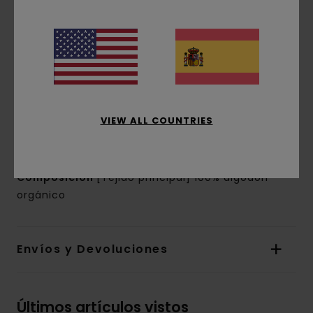
corte:
corte normal
Cuello:
Cuello redondo
Mangas:
manga corta
Marca:
Estampado con base de agua en parte
delantera y trasera
Otras características:
etiqueta rectangular
en la costura
VIEW ALL COUNTRIES
La apariencia del producto puede variar
dependiendo de la situación del estampado
Composición
[Tejido principal] 100% algodón
orgánico
Envíos y Devoluciones
Últimos artículos vistos