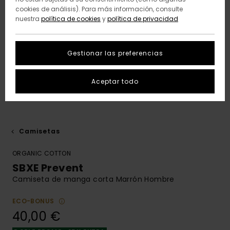
cookies de análisis). Para más información, consulte
nuestra
política de cookies
y
política de privacidad
Gestionar las preferencias
Aceptar todo
Camisetas
ORGANIC COTTON
SBXE Prevent
Camiseta de manga corta Marrón Hombre
ECO-BONUS
40,00 €