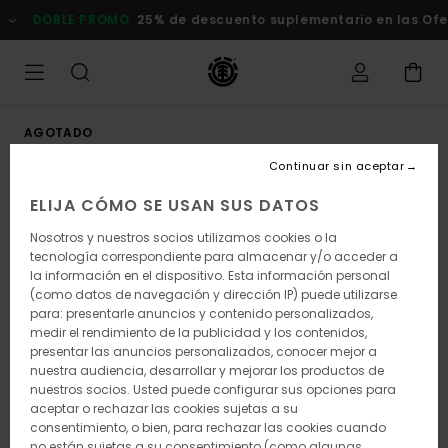
Pasar
DOBLE PROMO
25% de descuento suplementario en las Ofert
a
la
información
del
producto
AGOTADO
Continuar sin aceptar
ELIJA CÓMO SE USAN SUS DATOS
Nosotros y nuestros socios utilizamos cookies o la
tecnología correspondiente para almacenar y/o acceder a
la información en el dispositivo. Esta información personal
(como datos de navegación y dirección IP) puede utilizarse
para: presentarle anuncios y contenido personalizados,
medir el rendimiento de la publicidad y los contenidos,
presentar las anuncios personalizados, conocer mejor a
nuestra audiencia, desarrollar y mejorar los productos de
nuestros socios. Usted puede configurar sus opciones para
aceptar o rechazar las cookies sujetas a su
consentimiento, o bien, para rechazar las cookies cuando
no están sujetas a su consentimiento (como algunas