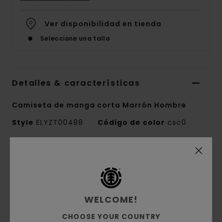
Ver disponibilidad en tienda
Seleccione una talla
Detalles & características
Camiseta de manga corta Marrón Hombre
Style
ELYZT00488
Código de color
csc0
Características
Colección:
Element x Smokey Bear
Tejido:
tejido de punto de 100% algodón
WELCOME!
orgánico [180 g/m2]
Conscious by Nature:
Algodón Orgánico
CHOOSE YOUR COUNTRY