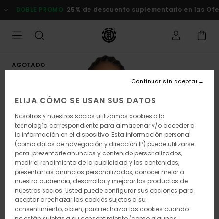
Pasar
DOBLE PROMO
25% de descuento suplementario en las Ofert
a
la
información
del
producto
AGOTADO
Continuar sin aceptar
ELIJA CÓMO SE USAN SUS DATOS
Nosotros y nuestros socios utilizamos cookies o la
tecnología correspondiente para almacenar y/o acceder a
la información en el dispositivo. Esta información personal
(como datos de navegación y dirección IP) puede utilizarse
para: presentarle anuncios y contenido personalizados,
medir el rendimiento de la publicidad y los contenidos,
presentar las anuncios personalizados, conocer mejor a
nuestra audiencia, desarrollar y mejorar los productos de
nuestros socios. Usted puede configurar sus opciones para
aceptar o rechazar las cookies sujetas a su
consentimiento, o bien, para rechazar las cookies cuando
no están sujetas a su consentimiento (como algunas