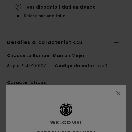
Ver disponibilidad en tienda
Seleccione una talla
Detalles & características
Chaqueta Bomber Marrón Mujer
Style
ELJJK00127
Código de color
csc0
Características
Colección:
colección Mainline
Tejido:
tafetán, mezcla de 70% algodón
regular con 30% algodón reciclado [410 g/m2]
Corte:
estilo corto
WELCOME!
Cuello:
cuello de sherpa