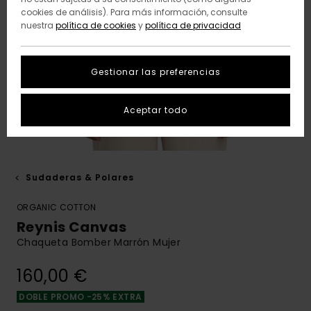
cookies de análisis). Para más información, consulte
nuestra
política de cookies
y
política de privacidad
Gestionar las preferencias
Aceptar todo
Sudaderas & Polares
ORGANIC COTTON
Reynis Canvas
Chaqueta Bomber Marrón Mujer
160,00 €
DOBLE PROMO -25% EXTRA