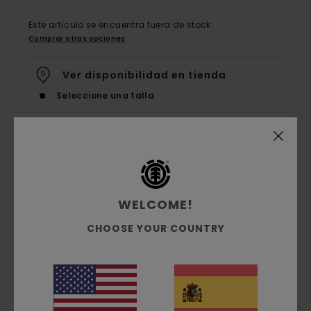
Este artículo se encuentra fuera de stock.
Comprar otras opciones
Ver disponibilidad en tienda
Seleccione una talla
Detalles & características
Camisa de Manga Corta Verde Hombre
WELCOME!
Style
ELYWT00118
Código de color
gmw7
CHOOSE YOUR COUNTRY
Características
Tejido:
viscosa ECOVERO™
Corte:
Corte amplio