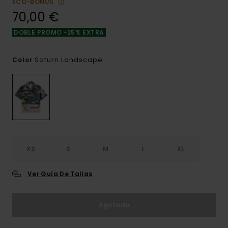
ECO-BONUS
70,00 €
DOBLE PROMO -25% EXTRA
Saturn Landscape
Color
XS
S
M
L
XL
Ver Guía De Tallas
Agotado