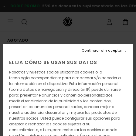
Pasar
DOBLE PROMO
25% de descuento suplementario en las Ofert
a
la
información
del
producto
AGOTADO
Continuar sin aceptar
ELIJA CÓMO SE USAN SUS DATOS
Nosotros y nuestros socios utilizamos cookies o la
tecnología correspondiente para almacenar y/o acceder a
la información en el dispositivo. Esta información personal
(como datos de navegación y dirección IP) puede utilizarse
para: presentarle anuncios y contenido personalizados,
medir el rendimiento de la publicidad y los contenidos,
presentar las anuncios personalizados, conocer mejor a
nuestra audiencia, desarrollar y mejorar los productos de
nuestros socios. Usted puede configurar sus opciones para
aceptar o rechazar las cookies sujetas a su
consentimiento, o bien, para rechazar las cookies cuando
no están sujetas a su consentimiento (como algunas