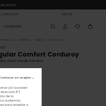
rar ahora
& CONTACTO
TARJETA DE REGALO
ESP / ES
TIENDAS
LOOKBOOK
De Inicio
Hombre
Ropa
Pantalones
LED
gular Comfort Corduroy
alón chino Verde hombre
(4 Reseñas)
BONUS
Continuar sin aceptar
 €
55%
25 €
acenar y/o acceder
dirección IP)
TAS
nto de la
tra audiencia,
E PROMO -25% EXTRA
nes para aceptar o