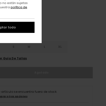
o no están sujetas
nuestra
política de
Deep Forest
r
ptar todo
S
S
M
L
XL
er Guía De Tallas
Agotado
e artículo se encuentra fuera de stock.
prar otras opciones