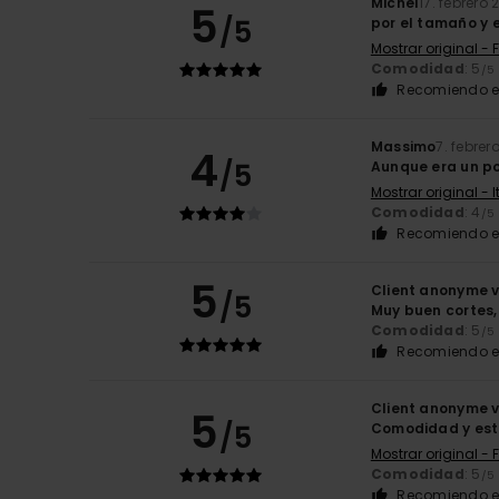
Michel
17. febrero
5
/5
por el tamaño y e
Mostrar original - 
Comodidad
: 5
/5
Recomiendo e
Massimo
7. febrer
4
/5
Aunque era un po
Mostrar original - 
Comodidad
: 4
/5
Recomiendo e
5
Client anonyme v
/5
Muy buen cortes,
Comodidad
: 5
/5
Recomiendo e
Client anonyme v
5
/5
Comodidad y est
Mostrar original - 
Comodidad
: 5
/5
Recomiendo e