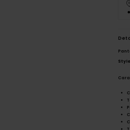
Deta
Pant
Styl
Cara
C
T
P
C
C
T