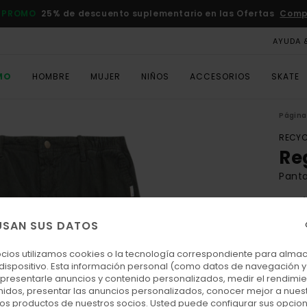
 PROMO
25% de descuento suplementario en las Ofertas
Comp
AYUDA 
MO
HOMBRE
MUJER
NIÑOS
ACCESORIOS
SKATE
Página 
RECYC
Re
Pant
4.8
ECO-
USAN SUS DATOS
85,00
38,
ocios utilizamos cookies o la tecnología correspondiente para alm
 dispositivo. Esta información personal (como datos de navegación y 
OFER
: presentarle anuncios y contenido personalizados, medir el rendimie
enidos, presentar las anuncios personalizados, conocer mejor a nues
DOBL
 los productos de nuestros socios. Usted puede configurar sus opcio