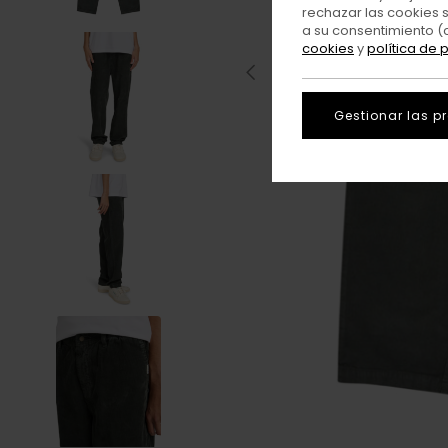
rechazar las cookies 
a su consentimiento (
cookies
y
política de 
Gestionar las p