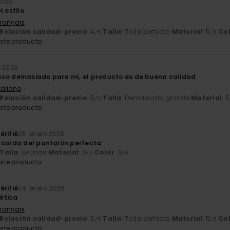
 2026
l estilo
Français
Relación calidad-precio
: 4
Talla
: Talla perfecta
Material
: 5
Co
/5
/5
ste producto
o 2026
co demasiado para mí, el producto es de buena calidad
Italiano
Relación calidad-precio
: 5
Talla
: Demasiado grande
Material
: 5
/5
ste producto
érifié
26. enero 2026
 caída del pantalón perfecta
Talla
: Grande
Material
: 5
Color
: 5
/5
/5
ste producto
érifié
24. enero 2026
ética
Français
Relación calidad-precio
: 5
Talla
: Talla perfecta
Material
: 5
Co
/5
/5
ste producto