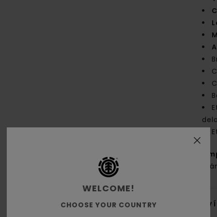
C
L
M
A
B
C
C
B
E
del
E
Com
orgá
WELCOME!
Env
CHOOSE YOUR COUNTRY