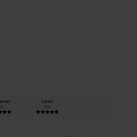
erial
Color
.0
5.0