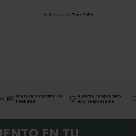
Verificado por
TrustVille
Únete al programa de
Nuestro compromiso
as
fidelidad
eco-responsable
UENTO EN TU