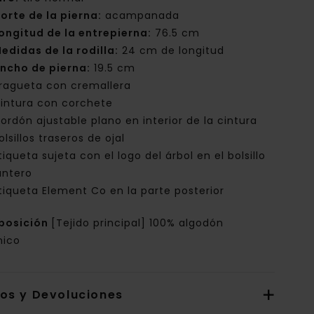
orte de la pierna:
acampanada
ongitud de la entrepierna:
76.5 cm
edidas de la rodilla:
24 cm de longitud
ncho de pierna:
19.5 cm
ragueta con cremallera
intura con corchete
ordón ajustable plano en interior de la cintura
olsillos traseros de ojal
tiqueta sujeta con el logo del árbol en el bolsillo
antero
tiqueta Element Co en la parte posterior
posición
[Tejido principal] 100% algodón
nico
íos y Devoluciones