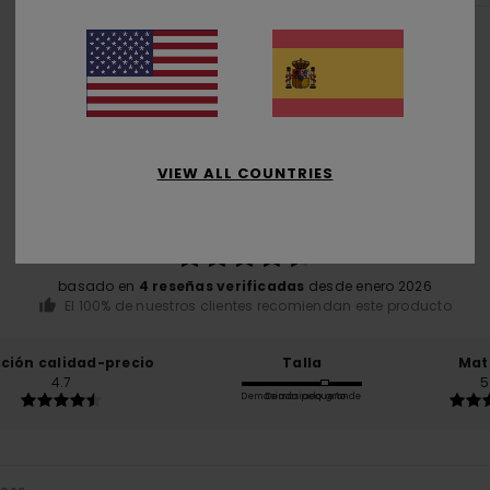
Puntuación media
VIEW ALL COUNTRIES
4.8
/5
basado en
4 reseñas verificadas
desde enero 2026
El 100% de nuestros clientes recomiendan este producto
ación calidad-precio
Talla
Mat
4.7
5
Demasiado pequeño
Demasiado grande