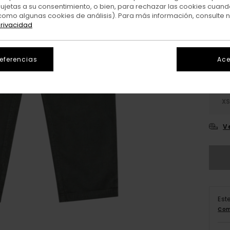
sujetas a su consentimiento, o bien, para rechazar las cookies cuand
como algunas cookies de análisis). Para más información, consulte 
Colo
privacidad
referencias
Ace
X
V
Est
Com