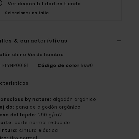
Ver disponibilidad en tienda
Seleccione una talla
lles & características
alón chino Verde hombre
e
ELYNP00191
Código de color
ksw0
cterísticas
onscious by Nature:
algodón orgánico
ejido:
pana de algodón orgánico
eso del tejido:
290 g/m2
orte:
corte normal reducido
intura:
cintura elástica
iro:
tiro normal