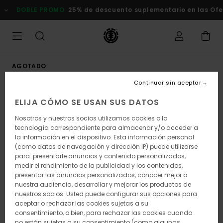
Pasar
DOBLE PROMO
25% de descuento suplementario en las Ofert
a
la
información
del
producto
AGOTADO
Continuar sin aceptar
ELIJA CÓMO SE USAN SUS DATOS
Nosotros y nuestros socios utilizamos cookies o la
tecnología correspondiente para almacenar y/o acceder a
la información en el dispositivo. Esta información personal
(como datos de navegación y dirección IP) puede utilizarse
para: presentarle anuncios y contenido personalizados,
medir el rendimiento de la publicidad y los contenidos,
presentar las anuncios personalizados, conocer mejor a
nuestra audiencia, desarrollar y mejorar los productos de
nuestros socios. Usted puede configurar sus opciones para
aceptar o rechazar las cookies sujetas a su
consentimiento, o bien, para rechazar las cookies cuando
no están sujetas a su consentimiento (como algunas