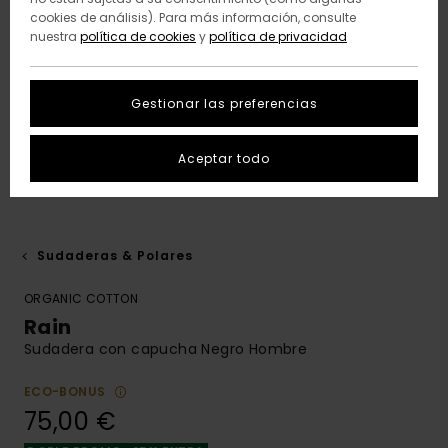
cookies de análisis). Para más información, consulte
nuestra
política de cookies
y
política de privacidad
Gestionar las preferencias
Aceptar todo
Sudaderas & Polares
ORGANIC COTTON
Rain
Sudadera con capucha Negro Hombre
ECO-BONUS
75,00 €