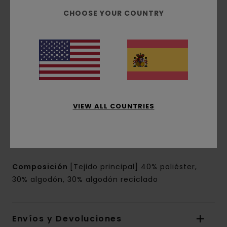
corte:
corte normal
CHOOSE YOUR COUNTRY
Cuello:
capucha con cuello
Mangas:
Mangas largas
Cierre:
diseño cerrado
Bolsillos:
bolsillos estilo canguro
Marca:
estampados en las partes delantera
y trasera
Etiqueta rectangular de la marca en la
costura
VIEW ALL COUNTRIES
Otras características:__ capucha con forro
en tejido a juego
Estampado digital
Composición
[Tejido principal] 40% poliéster,
30% algodón, 30% algodón reciclado
Envíos y Devoluciones