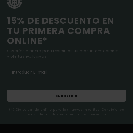
15% DE DESCUENTO EN
TU PRIMERA COMPRA
ONLINE*
Suscríbete ahora para recibir las ultimas informaciones
y ofertas exclusivas.
SUSCRIBIR
(*) Oferta valida online para los nuevos inscritos. Condiciones
de uso detalladas en el email de bienvenida