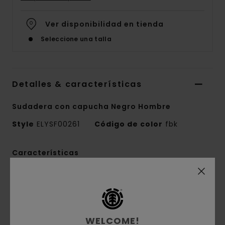
Ver disponibilidad en tienda
Seleccione una talla
Detalles & características
Sudadera con capucha Negro Hombre
Style
ELYSF00261
Código de color
fbk
Características
Colección:
colección Mainline
Tejido:
terry francés cepillado, mezcla de
40% poliéster, 30% algodón regular y 30%
algodón reciclado [280 g/m2]
WELCOME!