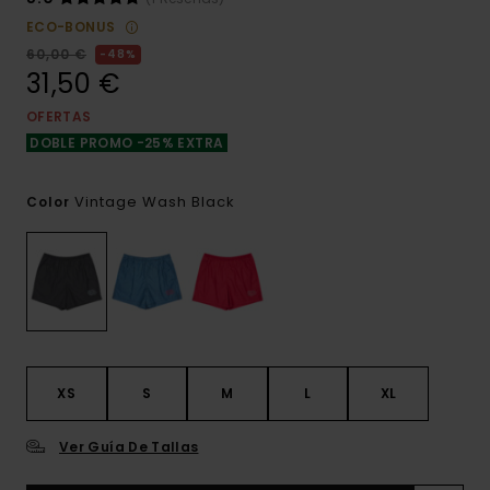
ECO-BONUS
60,00 €
48%
31,50 €
OFERTAS
DOBLE PROMO -25% EXTRA
Vintage Wash Black
Color
XS
S
M
L
XL
Ver Guía De Tallas