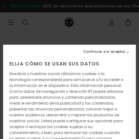
Pasar
DOBLE PROMO
25% de descuento suplementario en las Of
a
la
información
del
producto
Continuar sin aceptar
ELIJA CÓMO SE USAN SUS DATOS
Nosotros y nuestros socios utilizamos cookies o la
tecnología correspondiente para almacenar y/o acceder a
la información en el dispositivo. Esta información personal
(como datos de navegación y dirección IP) puede utilizarse
para: presentarle anuncios y contenido personalizados,
medir el rendimiento de la publicidad y los contenidos,
presentar las anuncios personalizados, conocer mejor a
nuestra audiencia, desarrollar y mejorar los productos de
nuestros socios. Usted puede configurar sus opciones para
aceptar o rechazar las cookies sujetas a su
consentimiento, o bien, para rechazar las cookies cuando
no están sujetas a su consentimiento (como algunas