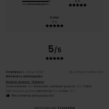
5.0
Demasiado pequeño
Demasiado grande
Color
5.0
5
/5
Cristiano
24. mayo 2026
Compra verificada
Material y estampado
Mostrar original - Italiano
Comodidad
: 4
Relación calidad-precio
: 5
Talla
:
/5
/5
Demasiado grande
Material
: 5
Color
: 5
/5
/5
Recomiendo este producto
Verificado por
TrustVille