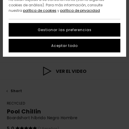
cookies de análisis). Para más información, consulte
nuestra
política de cookies
y
política de privacidad
Gestionar las preferencias
Aceptar todo
VER EL VIDEO
Short
RECYCLED
Pool Chillin
Boardshort híbrido Negro Hombre
5.0
(1 Reseñas)