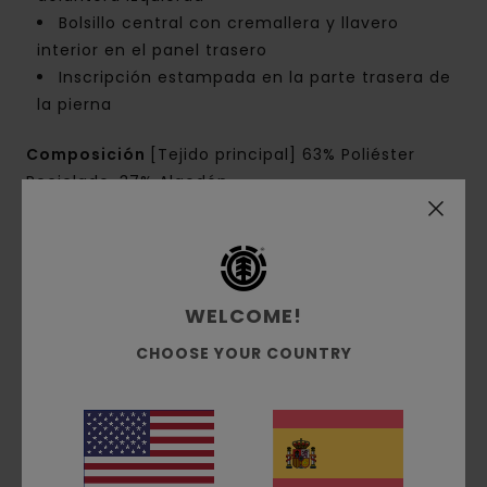
Bolsillo central con cremallera y llavero
interior en el panel trasero
Inscripción estampada en la parte trasera de
la pierna
Composición
[Tejido principal] 63% Poliéster
Reciclado, 37% Algodón
Envíos y Devoluciones
WELCOME!
CHOOSE YOUR COUNTRY
Pool Service
Reseñas de los clientes