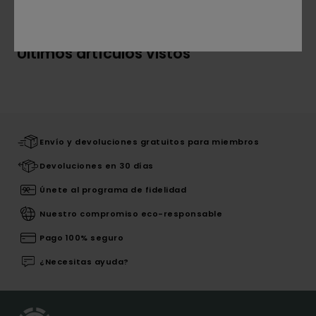
Últimos artículos vistos
Envío y devoluciones gratuitos para miembros
Devoluciones en 30 días
Únete al programa de fidelidad
Nuestro compromiso eco-responsable
Pago 100% seguro
¿Necesitas ayuda?