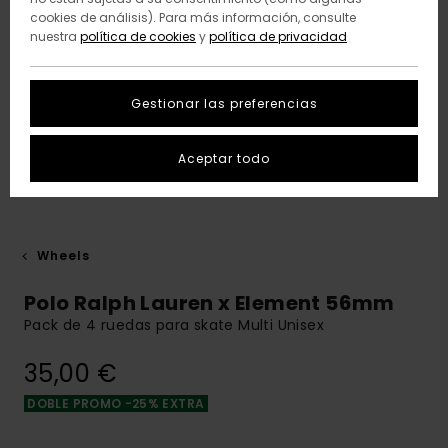
cookies de análisis). Para más información, consulte
nuestra
política de cookies
y
política de privacidad
Gestionar las preferencias
Aceptar todo
Wheels
Polo Ralph Lauren x Element 56mm
Pack de 4 ruedas para skate Multi Unisex
35,00 €
DOBLE PROMO -25% EXTRA