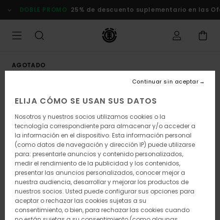
Pasar
DOBLE PROMO
25% de descuento suplementario en las Ofer
a
la
información
del
producto
AGOTADO
Continuar sin aceptar
ELIJA CÓMO SE USAN SUS DATOS
Nosotros y nuestros socios utilizamos cookies o la
tecnología correspondiente para almacenar y/o acceder a
la información en el dispositivo. Esta información personal
(como datos de navegación y dirección IP) puede utilizarse
para: presentarle anuncios y contenido personalizados,
medir el rendimiento de la publicidad y los contenidos,
presentar las anuncios personalizados, conocer mejor a
nuestra audiencia, desarrollar y mejorar los productos de
nuestros socios. Usted puede configurar sus opciones para
aceptar o rechazar las cookies sujetas a su
consentimiento, o bien, para rechazar las cookies cuando
no están sujetas a su consentimiento (como algunas