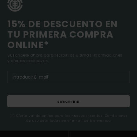
15% DE DESCUENTO EN
TU PRIMERA COMPRA
ONLINE*
Suscríbete ahora para recibir las ultimas informaciones
y ofertas exclusivas.
SUSCRIBIR
(*) Oferta valida online para los nuevos inscritos. Condiciones
de uso detalladas en el email de bienvenida