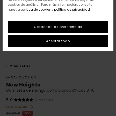
cookies de análisis). Para más información, consulte
nuestra
política de cookies
y
política de privacidad
Gestionar las preferencias
Aceptar todo
Camisetas
ORGANIC COTTON
New Heights
Camiseta de manga corta Blanco Chicos 8-16
5.0
(1 Reseñas)
ECO-BONUS
25,00 €
55%