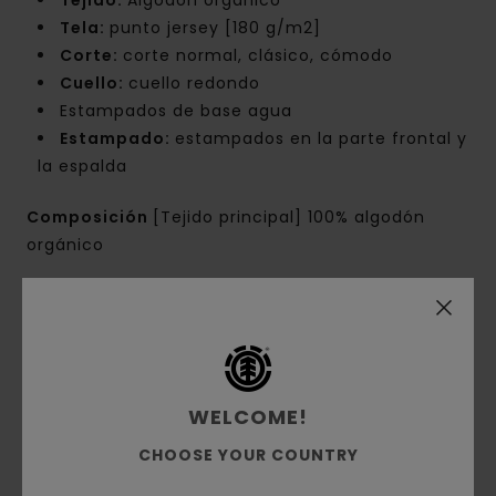
Tejido:
Algodón orgánico
Tela:
punto jersey [180 g/m2]
Corte:
corte normal, clásico, cómodo
Cuello:
cuello redondo
Estampados de base agua
Estampado:
estampados en la parte frontal y
la espalda
Composición
[Tejido principal] 100% algodón
orgánico
Envíos y Devoluciones
WELCOME!
Reseñas de los clientes
CHOOSE YOUR COUNTRY