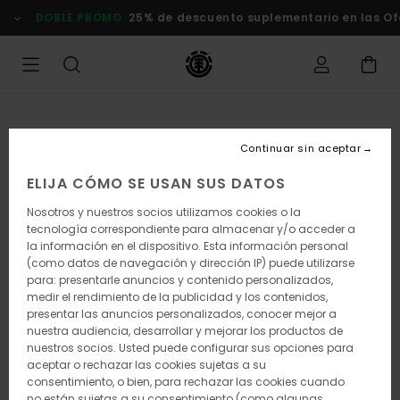
Pasar
DOBLE PROMO
25% de descuento suplementario en las Of
a
la
información
del
producto
Continuar sin aceptar
ELIJA CÓMO SE USAN SUS DATOS
Nosotros y nuestros socios utilizamos cookies o la
tecnología correspondiente para almacenar y/o acceder a
la información en el dispositivo. Esta información personal
(como datos de navegación y dirección IP) puede utilizarse
para: presentarle anuncios y contenido personalizados,
medir el rendimiento de la publicidad y los contenidos,
presentar las anuncios personalizados, conocer mejor a
nuestra audiencia, desarrollar y mejorar los productos de
nuestros socios. Usted puede configurar sus opciones para
aceptar o rechazar las cookies sujetas a su
consentimiento, o bien, para rechazar las cookies cuando
no están sujetas a su consentimiento (como algunas