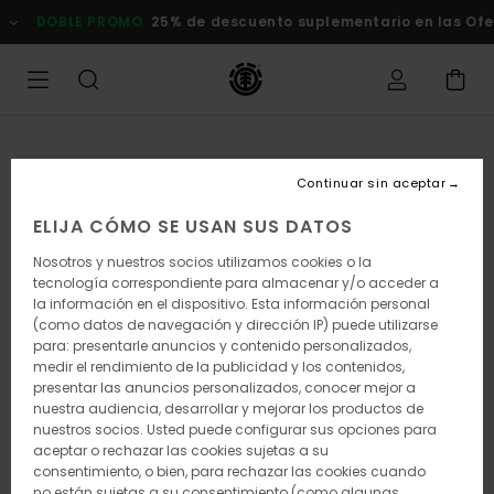
Pasar
DOBLE PROMO
25% de descuento suplementario en las Oferta
a
la
información
del
producto
Continuar sin aceptar
ELIJA CÓMO SE USAN SUS DATOS
Nosotros y nuestros socios utilizamos cookies o la
tecnología correspondiente para almacenar y/o acceder a
la información en el dispositivo. Esta información personal
(como datos de navegación y dirección IP) puede utilizarse
para: presentarle anuncios y contenido personalizados,
medir el rendimiento de la publicidad y los contenidos,
presentar las anuncios personalizados, conocer mejor a
nuestra audiencia, desarrollar y mejorar los productos de
nuestros socios. Usted puede configurar sus opciones para
aceptar o rechazar las cookies sujetas a su
consentimiento, o bien, para rechazar las cookies cuando
no están sujetas a su consentimiento (como algunas