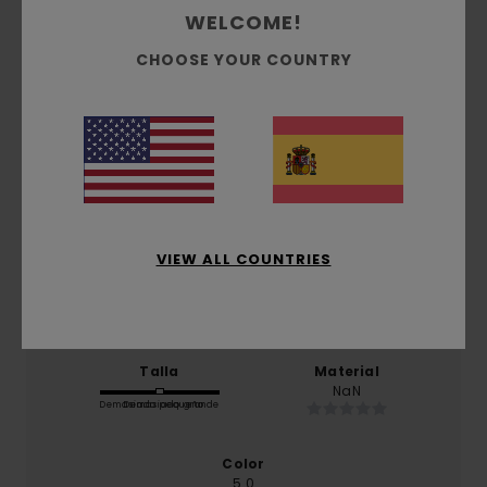
/5
WELCOME!
CHOOSE YOUR COUNTRY
basado en
1 reseñas verificadas
desde diciembre
2025
El 100% de nuestros clientes recomiendan este
producto
Comodidad
4.0
VIEW ALL COUNTRIES
Relación calidad-precio
5.0
Talla
Material
NaN
Demasiado pequeño
Demasiado grande
Color
5.0