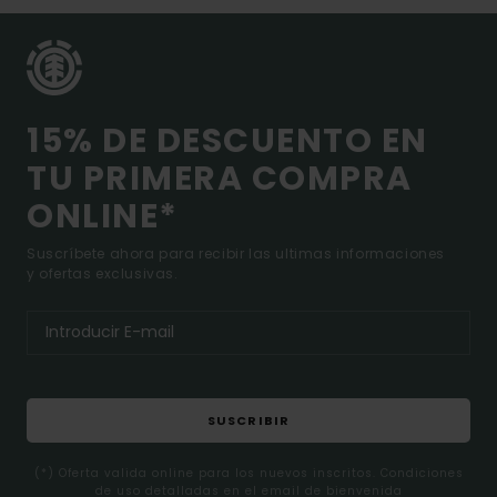
15% DE DESCUENTO EN
TU PRIMERA COMPRA
ONLINE*
Suscríbete ahora para recibir las ultimas informaciones
y ofertas exclusivas.
SUSCRIBIR
(*) Oferta valida online para los nuevos inscritos. Condiciones
de uso detalladas en el email de bienvenida