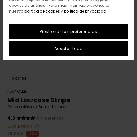
cookies de análisis). Para más información, consulte
nuestra
política de cookies
y
política de privacidad
Gestionar las preferencias
Aceptar todo
Gorros
RECYCLED
Mid Lowcase Stripe
Gorro clásico Beige Unisex
4.0
(1 Reseñas)
ECO-BONUS
25,00 €
63%