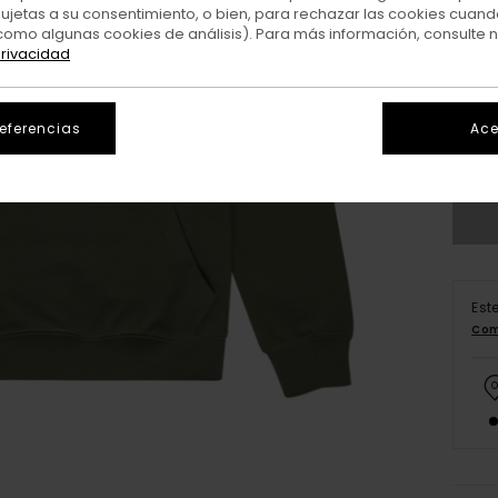
sujetas a su consentimiento, o bien, para rechazar las cookies cuand
como algunas cookies de análisis). Para más información, consulte 
privacidad
X
referencias
Ace
V
Est
Com