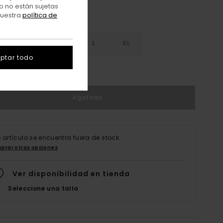
o no están sujetas
nuestra
política de
S
S
M
L
XL
ptar todo
er Guía De Tallas
Agotado
e artículo se encuentra fuera de stock.
prar otras opciones
Ver disponibilidad en tienda
Seleccione una talla