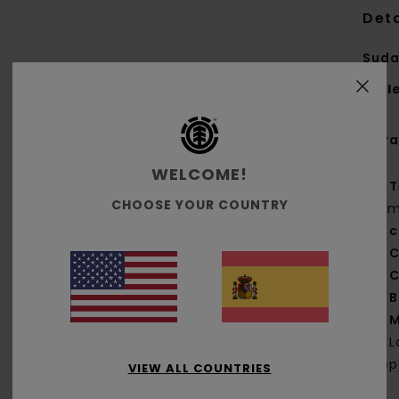
Deta
Suda
Styl
Cara
WELCOME!
T
CHOOSE YOUR COUNTRY
g/m
c
C
C
B
M
L
dep
VIEW ALL COUNTRIES