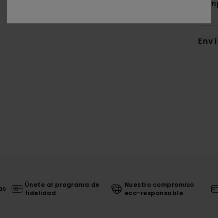
Com
Env
Únete al programa de
Nuestro compromiso
as
fidelidad
eco-responsable