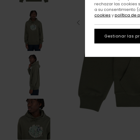
rechazar las cookies 
a su consentimiento (
cookies
y
política de 
Gestionar las p