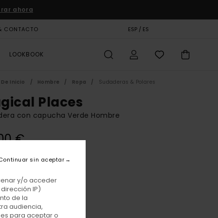
rar ahora
& CONTACTO
TARJETA DE REGALO
ESP / ES
TIENDAS
LOOKBOOK
De Inicio
Hombre
Ropa
Sudaderas & Polares
gical Places
dera con capucha Verde Hombre
00 €
E PROMO -25% EXTRA
Continuar sin aceptar
Beetle
acenar y/o acceder
r
dirección IP)
nto de la
tra audiencia,
nes para aceptar o