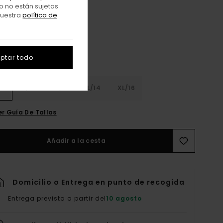
Mallard Blue
o no están sujetas
r
nuestra
política de
ptar todo
8
S/10
M/12
L/14
XL/16
er Guía De Tallas
Añadir a la cesta
Domicilio o Entrega en punto de recogida
Entrega prevista a partir del
10 agosto