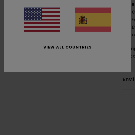
B
C
E
E
y t
VIEW ALL COUNTRIES
Com
algo
Env