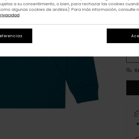
sujetas a su consentimiento, o bien, para rechazar las cookies cuand
Colo
como algunas cookies de análisis). Para más información, consulte 
privacidad
referencias
Ace
XS/
V