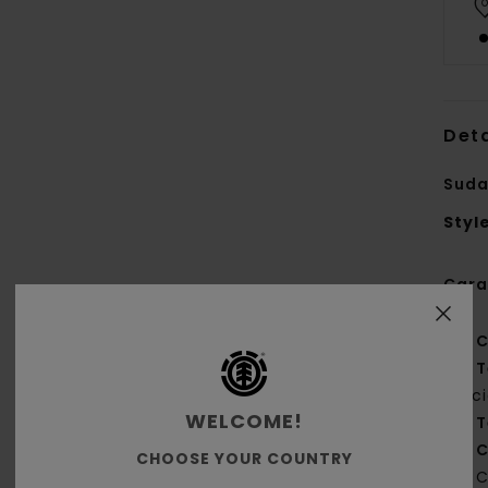
Deta
Suda
Styl
Cara
C
T
rec
WELCOME!
T
C
CHOOSE YOUR COUNTRY
C