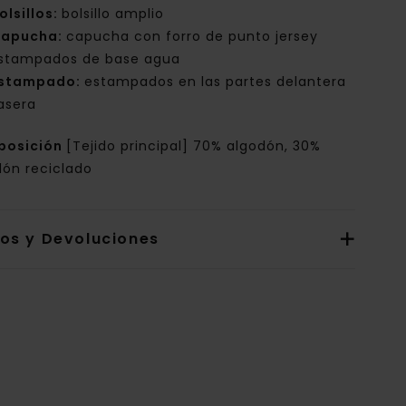
olsillos:
bolsillo amplio
apucha:
capucha con forro de punto jersey
stampados de base agua
stampado:
estampados en las partes delantera
rasera
posición
[Tejido principal] 70% algodón, 30%
dón reciclado
íos y Devoluciones