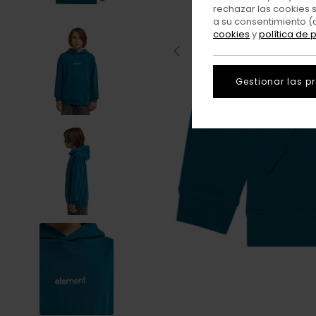
rechazar las cookies 
a su consentimiento (
cookies
y
política de 
Gestionar las p