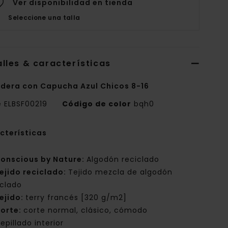
Ver disponibilidad en tienda
Seleccione una talla
lles & características
dera con Capucha Azul Chicos 8-16
e
ELBSF00219
Código de color
bqh0
cterísticas
onscious by Nature:
Algodón reciclado
ejido reciclado:
Tejido mezcla de algodón
iclado
ejido:
terry francés [320 g/m2]
orte:
corte normal, clásico, cómodo
epillado interior