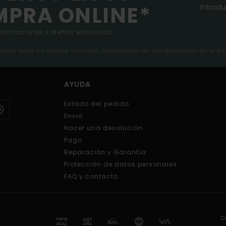
MPRA ONLINE*
nformaciones y ofertas exclusivas.
 online para los nuevos inscritos. Condiciones de uso detalladas en el e
AYUDA
Estado del pedido
Envio
Hacer una devolución
Pago
Reparación y Garantía
Protección de datos personales
FAQ y contacto
C