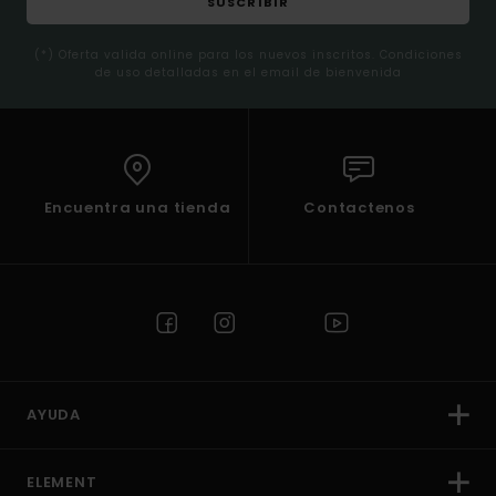
SUSCRIBIR
(*) Oferta valida online para los nuevos inscritos. Condiciones
de uso detalladas en el email de bienvenida
Encuentra una tienda
Contactenos
AYUDA
ELEMENT