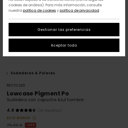
cookies de análisis). Para más información, consulte
nuestra
política de cookies
y
política de privacidad
Gestionar las preferencias
Aceptar todo
Sudaderas & Polares
RECYCLED
Lowcase Pigment Po
Sudadera con capucha Azul hombre
4.8
(25 Reseñas)
ECO-BONUS
75,00 €
63%