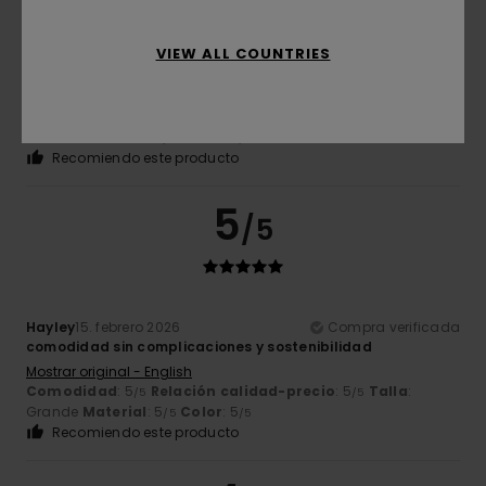
Erika
26. febrero 2026
Compra verificada
VIEW ALL COUNTRIES
Sudadera de corte holgado, con un tejido de gran calidad.
Mostrar original - Italiano
Comodidad
: 5
Relación calidad-precio
: 5
Talla
:
/5
/5
Grande
Material
: 5
Color
: 4
/5
/5
Recomiendo este producto
5
/5
Hayley
15. febrero 2026
Compra verificada
comodidad sin complicaciones y sostenibilidad
Mostrar original - English
Comodidad
: 5
Relación calidad-precio
: 5
Talla
:
/5
/5
Grande
Material
: 5
Color
: 5
/5
/5
Recomiendo este producto