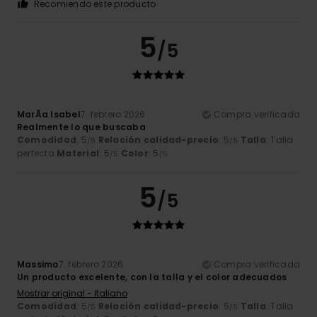
Recomiendo este producto
5
/5
MarÃ­a Isabel
7. febrero 2026
Compra verificada
Realmente lo que buscaba
Comodidad
: 5
Relación calidad-precio
: 5
Talla
: Talla
/5
/5
perfecta
Material
: 5
Color
: 5
/5
/5
5
/5
Massimo
7. febrero 2026
Compra verificada
Un producto excelente, con la talla y el color adecuados
Mostrar original - Italiano
Comodidad
: 5
Relación calidad-precio
: 5
Talla
: Talla
/5
/5