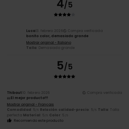
4
/5
Luca
13. febrero 2026
Compra verificada
bonito color, demasiado grande
Mostrar original - Italiano
Talla
: Demasiado grande
5
/5
Thibaut
10. febrero 2026
Compra verificada
¡¡¡El mejor producto!!!
Mostrar original - Français
Comodidad
: 5
Relación calidad-precio
: 5
Talla
: Talla
/5
/5
perfecta
Material
: 5
Color
: 5
/5
/5
Recomiendo este producto