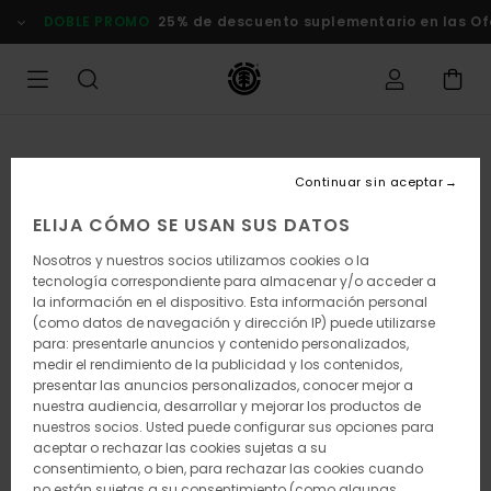
Pasar
DOBLE PROMO
25% de descuento suplementario en las Of
a
la
información
del
producto
Continuar sin aceptar
ELIJA CÓMO SE USAN SUS DATOS
Nosotros y nuestros socios utilizamos cookies o la
tecnología correspondiente para almacenar y/o acceder a
la información en el dispositivo. Esta información personal
(como datos de navegación y dirección IP) puede utilizarse
para: presentarle anuncios y contenido personalizados,
medir el rendimiento de la publicidad y los contenidos,
presentar las anuncios personalizados, conocer mejor a
nuestra audiencia, desarrollar y mejorar los productos de
nuestros socios. Usted puede configurar sus opciones para
aceptar o rechazar las cookies sujetas a su
consentimiento, o bien, para rechazar las cookies cuando
no están sujetas a su consentimiento (como algunas