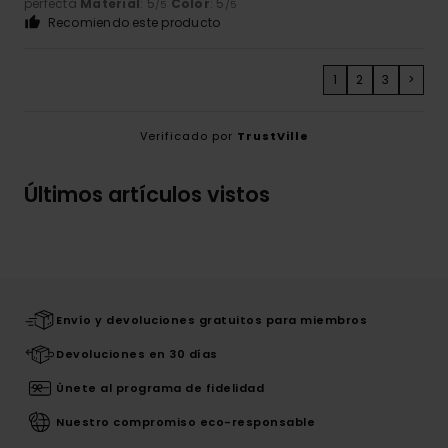
perfecta
Material
: 5
Color
: 5
/5
/5
Recomiendo este producto
1
2
3
>
Verificado por
TrustVille
Últimos artículos vistos
Envío y devoluciones gratuitos para miembros
Devoluciones en 30 días
Únete al programa de fidelidad
Nuestro compromiso eco-responsable