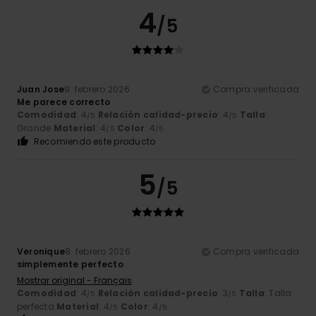
4
/5
Juan Jose
9. febrero 2026
Compra verificada
Me parece correcto
Comodidad
: 4
Relación calidad-precio
: 4
Talla
:
/5
/5
Grande
Material
: 4
Color
: 4
/5
/5
Recomiendo este producto
5
/5
Veronique
8. febrero 2026
Compra verificada
simplemente perfecto
Mostrar original - Français
Comodidad
: 4
Relación calidad-precio
: 3
Talla
: Talla
/5
/5
perfecta
Material
: 4
Color
: 4
/5
/5