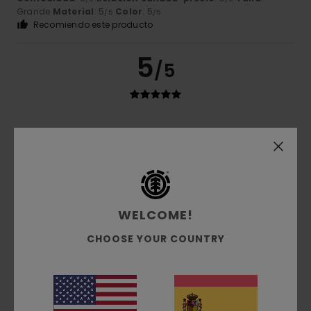
Grande
Material
: 5
Color
: 5
/5
/5
Recomiendo este producto
5
/5
Axel
3. julio 2026
Compra verificada
Ligero, cómodo, con un bonito corte
Mostrar original - Français
Comodidad
: 5
Relación calidad-precio
: 4
Talla
:
/5
/5
Grande
Material
: 5
Color
: 4
/5
/5
Recomiendo este producto
WELCOME!
4
CHOOSE YOUR COUNTRY
/5
Frederic
1. julio 2026
Compra verificada