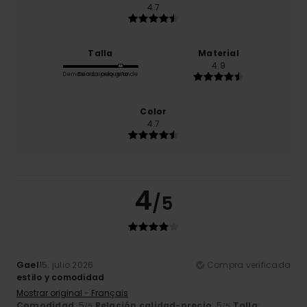
4.7
Talla
Material
4.9
Demasiado pequeño
Demasiado grande
Color
4.7
4
/5
Gael
15. julio 2026
Compra verificada
estilo y comodidad
Mostrar original - Français
Comodidad
: 5
Relación calidad-precio
: 5
Talla
:
/5
/5