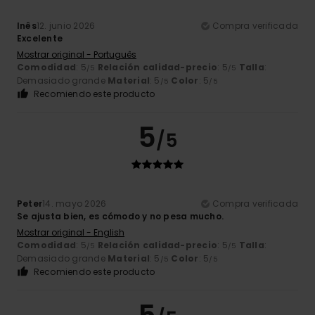
Inês
12. junio 2026
Compra verificada
Excelente
Mostrar original - Português
Comodidad
: 5
Relación calidad-precio
: 5
Talla
:
/5
/5
Demasiado grande
Material
: 5
Color
: 5
/5
/5
Recomiendo este producto
5
/5
Peter
14. mayo 2026
Compra verificada
Se ajusta bien, es cómodo y no pesa mucho.
Mostrar original - English
Comodidad
: 5
Relación calidad-precio
: 5
Talla
:
/5
/5
Demasiado grande
Material
: 5
Color
: 5
/5
/5
Recomiendo este producto