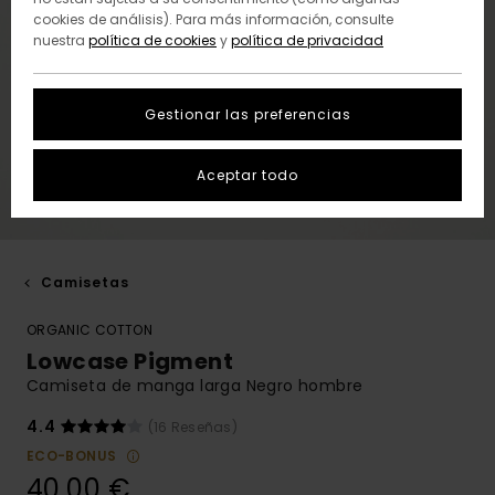
cookies de análisis). Para más información, consulte
nuestra
política de cookies
y
política de privacidad
Gestionar las preferencias
Aceptar todo
Camisetas
ORGANIC COTTON
Lowcase Pigment
Camiseta de manga larga Negro hombre
4.4
(16 Reseñas)
ECO-BONUS
40,00 €