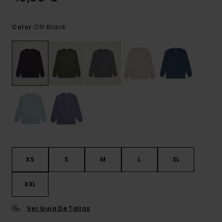
Off Black
Color
XS
S
M
L
XL
XXL
Ver Guía De Tallas