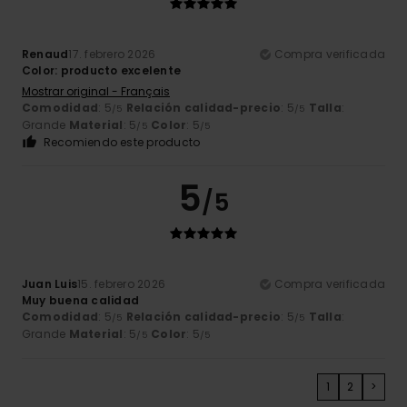
Renaud
17. febrero 2026
Compra verificada
Color: producto excelente
Mostrar original - Français
Comodidad
: 5
Relación calidad-precio
: 5
Talla
:
/5
/5
Grande
Material
: 5
Color
: 5
/5
/5
Recomiendo este producto
5
/5
Juan Luis
15. febrero 2026
Compra verificada
Muy buena calidad
Comodidad
: 5
Relación calidad-precio
: 5
Talla
:
/5
/5
Grande
Material
: 5
Color
: 5
/5
/5
1
2
>