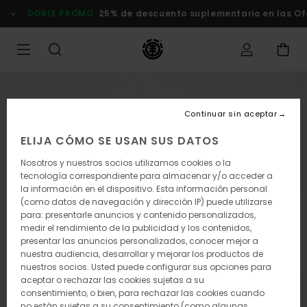
Pasar
DOBLE PROMO
25% de descuento suplementario en las Of
a
la
información
del
producto
Continuar sin aceptar
ELIJA CÓMO SE USAN SUS DATOS
Nosotros y nuestros socios utilizamos cookies o la
tecnología correspondiente para almacenar y/o acceder a
la información en el dispositivo. Esta información personal
(como datos de navegación y dirección IP) puede utilizarse
para: presentarle anuncios y contenido personalizados,
medir el rendimiento de la publicidad y los contenidos,
presentar las anuncios personalizados, conocer mejor a
nuestra audiencia, desarrollar y mejorar los productos de
nuestros socios. Usted puede configurar sus opciones para
aceptar o rechazar las cookies sujetas a su
consentimiento, o bien, para rechazar las cookies cuando
no están sujetas a su consentimiento (como algunas