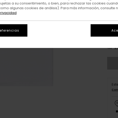
sujetas a su consentimiento, o bien, para rechazar las cookies cuand
como algunas cookies de análisis). Para más información, consulte 
privacidad
referencias
Ace
X
V
Est
Com