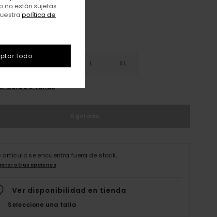
o no están sujetas
nuestra
política de
ptar todo
S
S
M
L
XL
er Guía De Tallas
Agotado
e artículo se encuentra fuera de stock.
prar otras opciones
Ver disponibilidad en tienda
Seleccione una talla