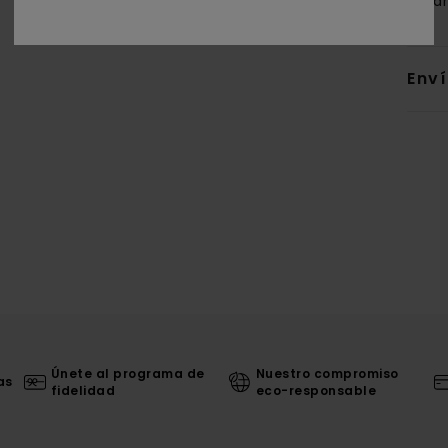
orgá
Env
Únete al programa de
Nuestro compromiso
as
fidelidad
eco-responsable