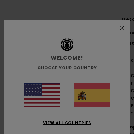
Deta
Cami
Styl
WELCOME!
Cara
CHOOSE YOUR COUNTRY
C
P
C
C
P
con
VIEW ALL COUNTRIES
Com