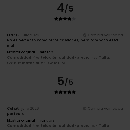
4
/5
Franz
7. julio 2026
Compra verificada
No es perfecto como otros camiones, pero tampoco está
mal.
Mostrar original - Deutsch
Comodidad
: 4
Relación calidad-precio
: 4
Talla
:
/5
/5
Grande
Material
: 5
Color
: 5
/5
/5
5
/5
Celia
6. julio 2026
Compra verificada
perfecto
Mostrar original - Français
Comodidad
: 5
Relación calidad-precio
: 5
Talla
:
/5
/5