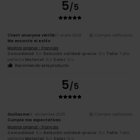
5
/5
Client anonyme vérifié
21. enero 2026
Compra verificada
Me encanta el estilo
Mostrar original - Français
Comodidad
: 5
Relación calidad-precio
: 5
Talla
: Talla
/5
/5
perfecta
Material
: 5
Color
: 5
/5
/5
Recomiendo este producto
5
/5
Guillaume
12. diciembre 2025
Compra verificada
Cumple mis expectativas
Mostrar original - Français
Comodidad
: 5
Relación calidad-precio
: 5
Talla
: Talla
/5
/5
perfecta
Material
: 5
Color
: 5
/5
/5