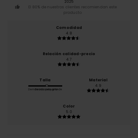
2025
El 80% de nuestros clientes recomiendan este
producto
Comodidad
4.8
Relación calidad-precio
4.7
Talla
Material
4.9
Demasiado pequeño
Demasiado grande
Color
5.0