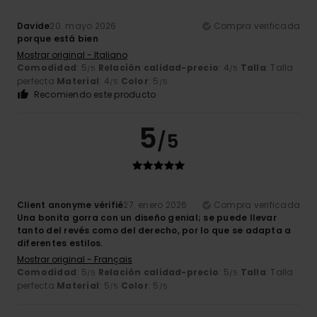
Davide
20. mayo 2026
Compra verificada
porque está bien
Mostrar original - Italiano
Comodidad
: 5
Relación calidad-precio
: 4
Talla
: Talla
/5
/5
perfecta
Material
: 4
Color
: 5
/5
/5
Recomiendo este producto
5
/5
Client anonyme vérifié
27. enero 2026
Compra verificada
Una bonita gorra con un diseño genial; se puede llevar
tanto del revés como del derecho, por lo que se adapta a
diferentes estilos.
Mostrar original - Français
Comodidad
: 5
Relación calidad-precio
: 5
Talla
: Talla
/5
/5
perfecta
Material
: 5
Color
: 5
/5
/5