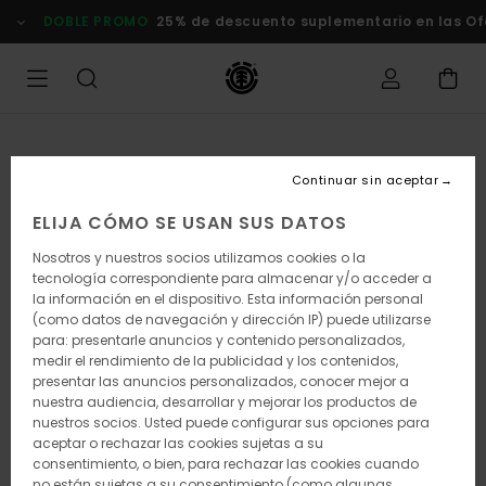
Pasar
DOBLE PROMO
25% de descuento suplementario en las Of
a
la
información
del
producto
Continuar sin aceptar
ELIJA CÓMO SE USAN SUS DATOS
Nosotros y nuestros socios utilizamos cookies o la
tecnología correspondiente para almacenar y/o acceder a
la información en el dispositivo. Esta información personal
(como datos de navegación y dirección IP) puede utilizarse
para: presentarle anuncios y contenido personalizados,
medir el rendimiento de la publicidad y los contenidos,
presentar las anuncios personalizados, conocer mejor a
nuestra audiencia, desarrollar y mejorar los productos de
nuestros socios. Usted puede configurar sus opciones para
aceptar o rechazar las cookies sujetas a su
consentimiento, o bien, para rechazar las cookies cuando
no están sujetas a su consentimiento (como algunas