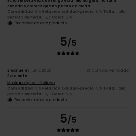
Es la tercera vez que tengo esta misma gora, no falla
conoda y colores que no pasan de moda
Comodidad
: 5
Relación calidad-precio
: 5
Talla
: Talla
/5
/5
perfecta
Material
: 5
Color
: 5
/5
/5
Recomiendo este producto
5
/5
Emanuele
3. junio 2026
Compra verificada
Excelente
Mostrar original - Italiano
Comodidad
: 5
Relación calidad-precio
: 5
Talla
: Talla
/5
/5
perfecta
Material
: 5
Color
: 5
/5
/5
Recomiendo este producto
5
/5