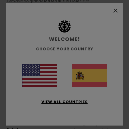
Demasiado grande
Material
: 5
Color
: 5
/5
/5
Recomiendo este producto
5
/5
WELCOME!
CHOOSE YOUR COUNTRY
Chloe
5. julio 2026
Compra verificada
Porque esta gorra es muy chula
Mostrar original - Français
Comodidad
: 5
Relación calidad-precio
: 5
Talla
: Talla
/5
/5
perfecta
Material
: 5
Color
: 5
/5
/5
Recomiendo este producto
5
/5
VIEW ALL COUNTRIES
Ander
25. junio 2026
Compra verificada