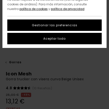
cookies de análisis). Para más información, consulte
nuestra
política de cookies
y
política de privacidad
Gestionar las preferencias
Aceptar todo
Gorras
Icon Mesh
Gorra trucker con visera curva Beige Unisex
4.8
(10 Reseñas)
25,00 €
48%
13,12 €
OFERTAS