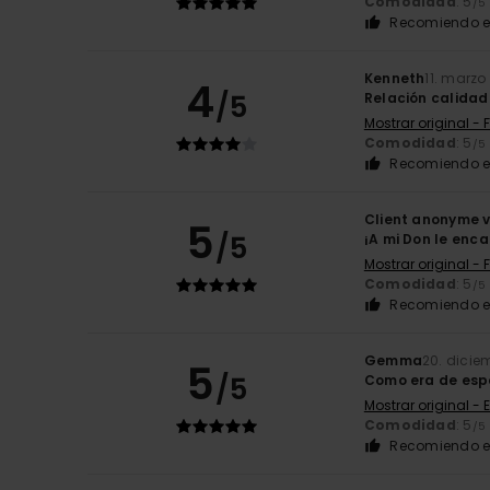
Comodidad
: 5
/5
Recomiendo e
Kenneth
11. marzo
4
/5
Relación calidad
Mostrar original - 
Comodidad
: 5
/5
Recomiendo e
Client anonyme v
5
/5
¡A mi Don le enc
Mostrar original - 
Comodidad
: 5
/5
Recomiendo e
Gemma
20. dicie
5
/5
Como era de esp
Mostrar original - 
Comodidad
: 5
/5
Recomiendo e