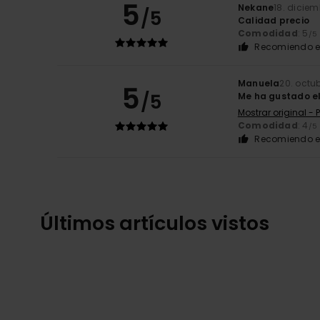
5
Nekane
18. dicie
/5
Calidad precio
Comodidad
: 5
/5
Recomiendo e
Manuela
20. octu
5
/5
Me ha gustado el
Mostrar original -
Comodidad
: 4
/5
Recomiendo e
Últimos artículos vistos