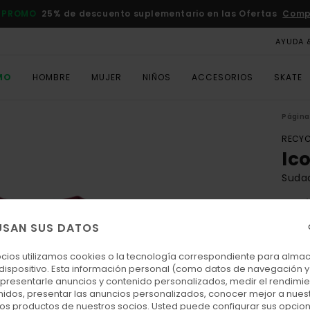
 PROMO
25% de descuento suplementario en las Ofertas
Comp
AYUDA 
MO
HOMBRE
MUJER
NIÑOS
ACCESORIOS
SKATE
Página 
RECYC
Ic
Sudad
4.9
ECO-
USAN SUS DATOS
45,00
20,
ocios utilizamos cookies o la tecnología correspondiente para alm
 dispositivo. Esta información personal (como datos de navegación y 
OFER
: presentarle anuncios y contenido personalizados, medir el rendimie
enidos, presentar las anuncios personalizados, conocer mejor a nues
DOBL
 los productos de nuestros socios. Usted puede configurar sus opcio