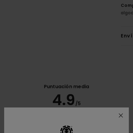
Com
algod
Env
Puntuación media
4.9
/5
basado en
8 reseñas verificadas
desde octubre 2025
El 88% de nuestros clientes recomiendan este producto