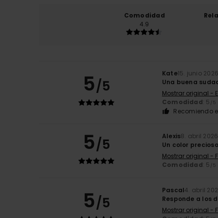
Comodidad
Rel
4.9
Kate
15. junio 202
5
/5
Una buena sudad
Mostrar original - 
Comodidad
: 5
/5
Recomiendo e
5
Alexis
8. abril 202
/5
Un color precios
Mostrar original - 
Comodidad
: 5
/5
Pascal
4. abril 20
5
/5
Responde a los d
Mostrar original - 