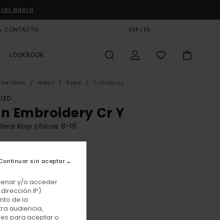
rar ahora
& CONTACTO
TARJETA DE REGALO
ESP / ES
TIENDAS
LOOKBOOK
De Inicio
Niños
Ropa
Sudaderas
LED
on Embroidery Cr Y
era Rojo chicos 8-16
(8 Reseñas)
BONUS
Continuar sin aceptar
 €
55%
25 €
acenar y/o acceder
dirección IP)
TAS
nto de la
tra audiencia,
E PROMO -25% EXTRA
nes para aceptar o