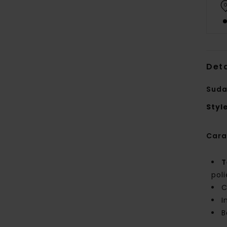
Deta
Suda
Styl
Cara
T
pol
C
I
B