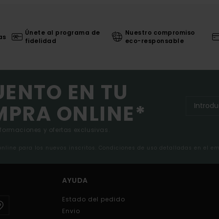
Únete al programa de
Nuestro compromiso
as
fidelidad
eco-responsable
UENTO EN TU
MPRA ONLINE*
nformaciones y ofertas exclusivas.
 online para los nuevos inscritos. Condiciones de uso detalladas en el e
AYUDA
Estado del pedido
Envio