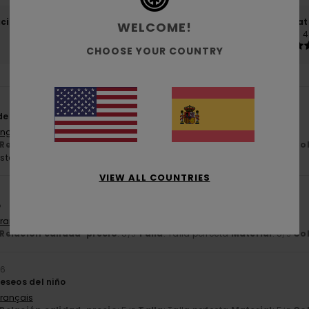
ación calidad-precio
Talla
Mat
WELCOME!
4.9
4
Demasiado pequeño
Demasiado grande
CHOOSE YOUR COUNTRY
6
era para mi hijo adolescente
English
Relación calidad-precio
: 5
Talla
: Talla perfecta
Material
: 5
Co
/5
/5
ste producto
VIEW ALL COUNTRIES
6
o
Français
Relación calidad-precio
: 5
Talla
: Talla perfecta
Material
: 5
Co
/5
/5
26
eseos del niño
Français