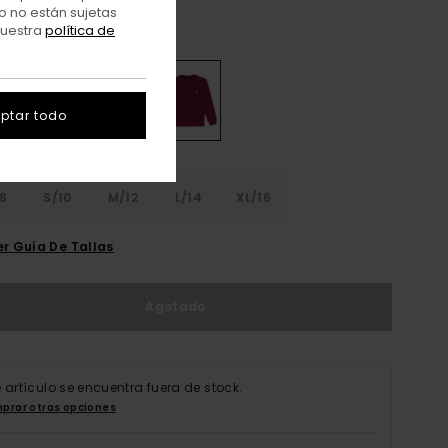
o no están sujetas
nuestra
política de
Zinfandel
r
ptar todo
8
S/10
M/12
L/14
XL/16
er Guía De Tallas
Agotado
e artículo se encuentra fuera de stock.
prar otras opciones