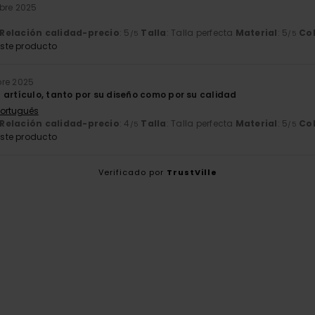
mbre 2025
Relación calidad-precio
: 5
Talla
: Talla perfecta
Material
: 5
Co
/5
/5
ste producto
bre 2025
 artículo, tanto por su diseño como por su calidad
 Português
Relación calidad-precio
: 4
Talla
: Talla perfecta
Material
: 5
Co
/5
/5
ste producto
Verificado por
TrustVille