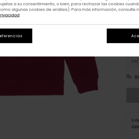
sujetas a su consentimiento, o bien, para rechazar las cookies cuand
como algunas cookies de análisis). Para más información, consulte 
Colo
privacidad
referencias
Ace
XS/
V
Est
Com