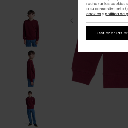
rechazar las cookies 
a su consentimiento (
cookies
y
política de 
Gestionar las p