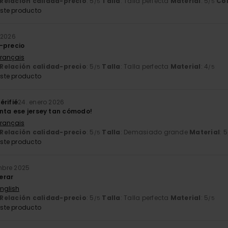
Relación calidad-precio
: 5
Talla
: Talla perfecta
Material
: 5
Co
/5
/5
ste producto
 2026
-precio
Français
Relación calidad-precio
: 5
Talla
: Talla perfecta
Material
: 4
/5
/5
ste producto
érifié
24. enero 2026
anta ese jersey tan cómodo!
Français
Relación calidad-precio
: 5
Talla
: Demasiado grande
Material
: 5
/5
ste producto
mbre 2025
erar
English
Relación calidad-precio
: 5
Talla
: Talla perfecta
Material
: 5
/5
/5
ste producto