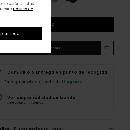
o no están sujetas
nuestra
política de
1SZ
ptar todo
Añadir a la cesta
Domicilio o Entrega en punto de recogida
Entrega prevista a partir del
11 agosto
Ver disponibilidad en tienda
Seleccionar mi tienda
lles & características