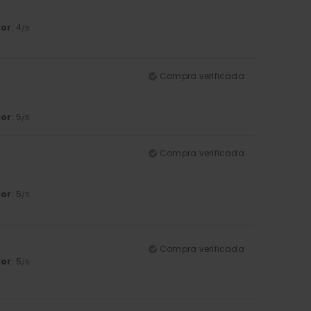
lor
: 4
/5
Compra verificada
lor
: 5
/5
Compra verificada
lor
: 5
/5
Compra verificada
lor
: 5
/5