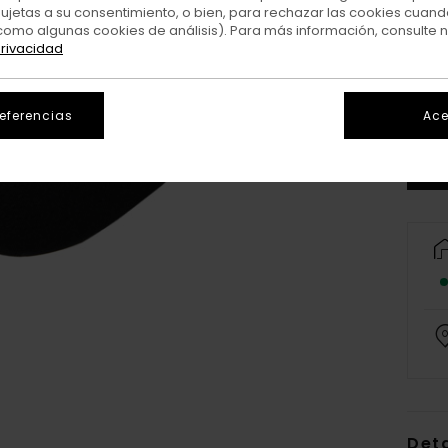
sujetas a su consentimiento, o bien, para rechazar las cookies cuand
como algunas cookies de análisis). Para más información, consulte 
privacidad
referencias
Ace
Deta