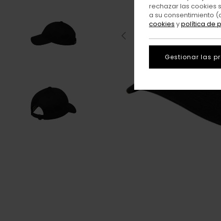
rechazar las cookies 
a su consentimiento (
cookies
y
política de 
Gestionar las p