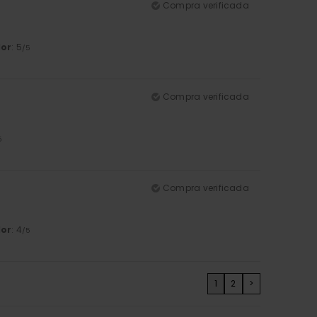
Compra verificada
lor
: 5
/5
Compra verificada
5
Compra verificada
lor
: 4
/5
1
2
>