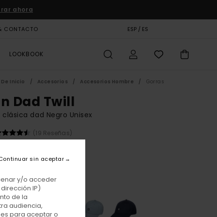
rar ahora
& CONTACTO
TARJETA DE REGALO
ESP / ES
TIENDAS
LOOKBOOK
De Inicio
Accesorios
Accesorios Hombre
Gorras
on Dad Twill
 clásica dad Negro Unisex
(19 Reseñas)
00 €
Continuar sin aceptar
Flint Black
r
acenar y/o acceder
dirección IP)
nto de la
tra audiencia,
nes para aceptar o