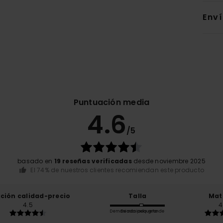
Env
Puntuación media
4.6
/5
basado en
19 reseñas verificadas
desde noviembre 2025
El 74% de nuestros clientes recomiendan este producto
ación calidad-precio
Talla
Mat
4.5
4
Demasiado pequeño
Demasiado grande