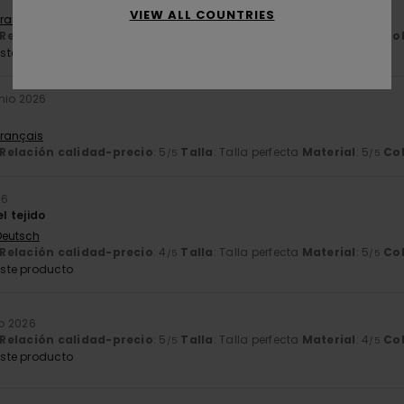
VIEW ALL COUNTRIES
Français
Relación calidad-precio
: 5
Talla
: Talla perfecta
Material
: 5
Co
/5
/5
ste producto
unio 2026
Français
Relación calidad-precio
: 5
Talla
: Talla perfecta
Material
: 5
Co
/5
/5
26
 tejido
 Deutsch
Relación calidad-precio
: 4
Talla
: Talla perfecta
Material
: 5
Co
/5
/5
ste producto
o 2026
Relación calidad-precio
: 5
Talla
: Talla perfecta
Material
: 4
Co
/5
/5
ste producto