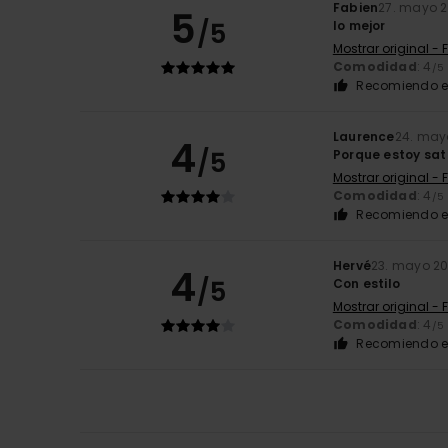
Fabien
27. mayo 
5
/5
lo mejor
Mostrar original - 
Comodidad
: 4
/5
Recomiendo e
Laurence
24. may
4
/5
Porque estoy sat
Mostrar original - 
Comodidad
: 4
/5
Recomiendo e
Hervé
23. mayo 2
4
/5
Con estilo
Mostrar original - 
Comodidad
: 4
/5
Recomiendo e