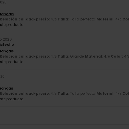
2026
Français
Relación calidad-precio
: 4
Talla
: Talla perfecta
Material
: 4
Co
/5
/5
ste producto
o 2026
isfecho
Français
Relación calidad-precio
: 4
Talla
: Grande
Material
: 4
Color
: 4
/5
/5
/
ste producto
026
Français
Relación calidad-precio
: 4
Talla
: Talla perfecta
Material
: 4
Co
/5
/5
ste producto