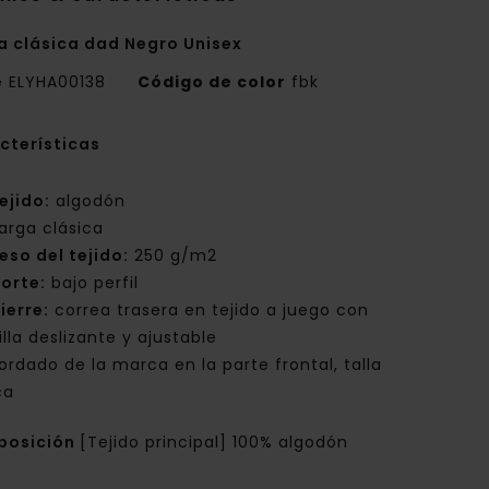
a clásica dad Negro Unisex
e
ELYHA00138
Código de color
fbk
cterísticas
ejido:
algodón
arga clásica
eso del tejido:
250 g/m2
orte:
bajo perfil
ierre:
correa trasera en tejido a juego con
lla deslizante y ajustable
ordado de la marca en la parte frontal, talla
ca
posición
[Tejido principal] 100% algodón