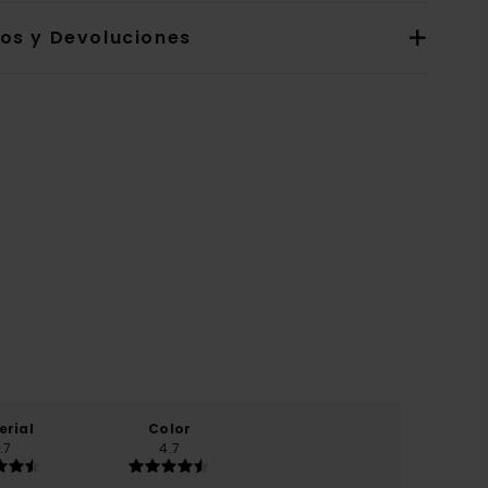
íos y Devoluciones
erial
Color
.7
4.7