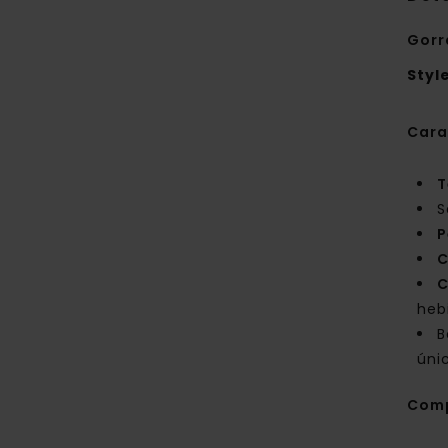
Gorr
Styl
Cara
T
S
P
C
C
hebi
B
úni
Com