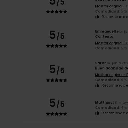
5
/5
Mostrar original - 
Comodidad
: 5
/5
Recomiendo e
5
Emmanuelle
15. j
/5
Contenta
Mostrar original - 
Comodidad
: 5
/5
Sarah
14. junio 20
5
/5
Buen acabado del
Mostrar original -
Comodidad
: 5
/5
Recomiendo e
5
/5
Matthias
28. may
Comodidad
: 4
/5
Recomiendo e