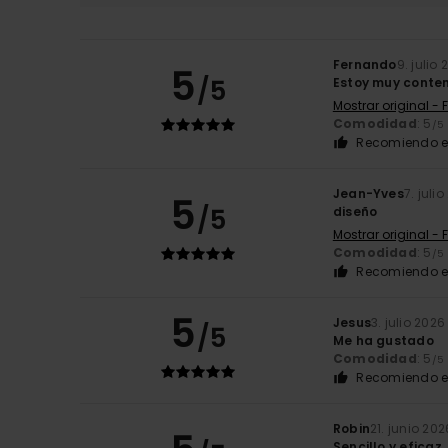
Fernando
9. julio
5
/5
Estoy muy conten
Mostrar original - 
Comodidad
: 5
/5
Recomiendo e
Jean-Yves
7. juli
5
/5
diseño
Mostrar original - 
Comodidad
: 5
/5
Recomiendo e
5
Jesus
3. julio 2026
/5
Me ha gustado
Comodidad
: 5
/5
Recomiendo e
Robin
21. junio 202
Sencillo y eficaz