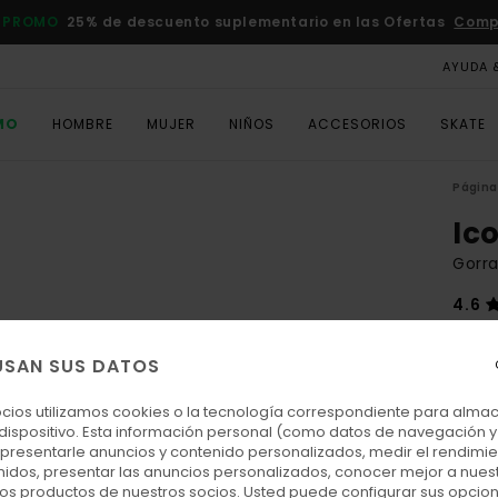
 PROMO
25% de descuento suplementario en las Ofertas
Comp
AYUDA 
MO
HOMBRE
MUJER
NIÑOS
ACCESORIOS
SKATE
Página 
Ic
Gorra
4.6
30,
USAN SUS DATOS
Colo
ocios utilizamos cookies o la tecnología correspondiente para alm
 dispositivo. Esta información personal (como datos de navegación y 
: presentarle anuncios y contenido personalizados, medir el rendimie
enidos, presentar las anuncios personalizados, conocer mejor a nues
 los productos de nuestros socios. Usted puede configurar sus opcio