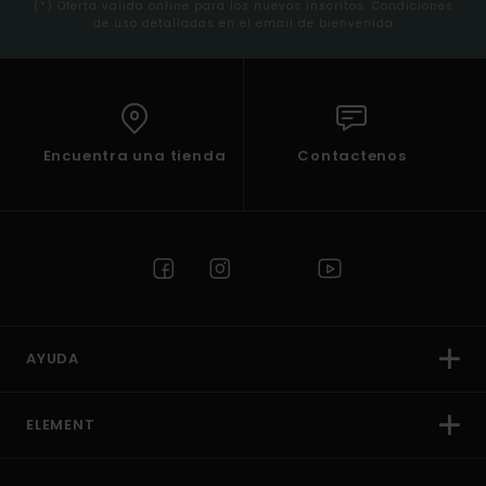
(*) Oferta valida online para los nuevos inscritos. Condiciones
de uso detalladas en el email de bienvenida
Encuentra una tienda
Contactenos
AYUDA
ELEMENT