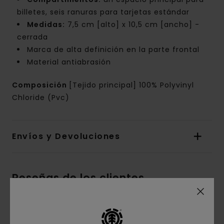
billetes, seis ranuras para tarjetas estándar
Medidas:
7,5 cm [alto] x 10,5 cm [ancho] -
cerrada
Marca de alta definición en la parte frontal
Material antiabrasión
Composición
[Tejido principal] 100% Polyvinyl
Chloride (Pvc)
Envíos y Devoluciones
Reseñas de los clientes
Puntuación media