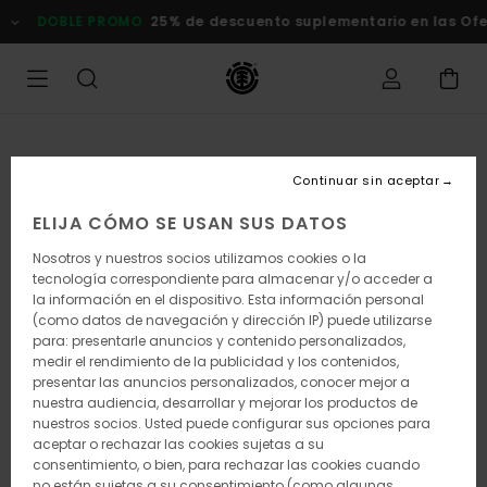
Pasar
DOBLE PROMO
25% de descuento suplementario en las Oferta
a
la
información
del
producto
Continuar sin aceptar
ELIJA CÓMO SE USAN SUS DATOS
Nosotros y nuestros socios utilizamos cookies o la
tecnología correspondiente para almacenar y/o acceder a
la información en el dispositivo. Esta información personal
(como datos de navegación y dirección IP) puede utilizarse
para: presentarle anuncios y contenido personalizados,
medir el rendimiento de la publicidad y los contenidos,
presentar las anuncios personalizados, conocer mejor a
nuestra audiencia, desarrollar y mejorar los productos de
nuestros socios. Usted puede configurar sus opciones para
aceptar o rechazar las cookies sujetas a su
consentimiento, o bien, para rechazar las cookies cuando
no están sujetas a su consentimiento (como algunas