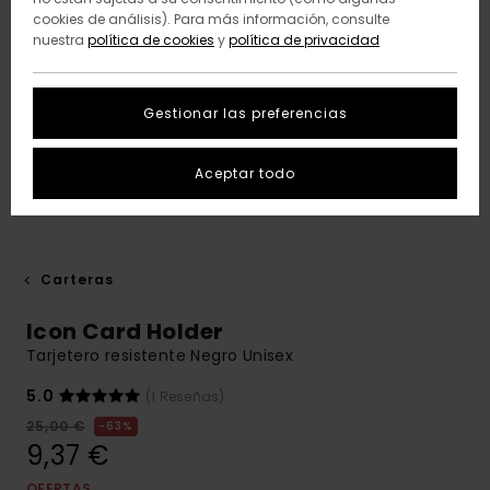
cookies de análisis). Para más información, consulte
nuestra
política de cookies
y
política de privacidad
Gestionar las preferencias
Aceptar todo
Carteras
Icon Card Holder
Tarjetero resistente Negro Unisex
5.0
(1 Reseñas)
25,00 €
63%
9,37 €
OFERTAS