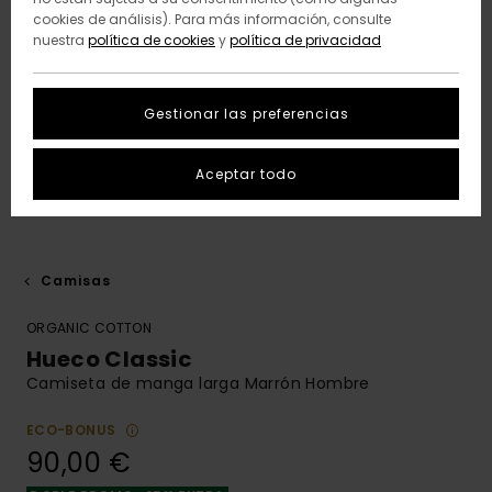
cookies de análisis). Para más información, consulte
nuestra
política de cookies
y
política de privacidad
Gestionar las preferencias
Aceptar todo
Camisas
ORGANIC COTTON
Hueco Classic
Camiseta de manga larga Marrón Hombre
ECO-BONUS
90,00 €