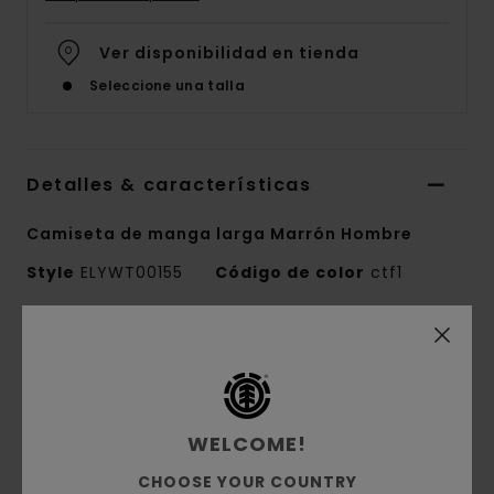
Ver disponibilidad en tienda
Seleccione una talla
Detalles & características
Camiseta de manga larga Marrón Hombre
Style
ELYWT00155
Código de color
ctf1
Características
Colección:
colección Mainline
Tejido:
tejido a cuadros teñidos en hilo de
WELCOME!
60% algodón orgánico con 40% algodón regular
[220 g/m2]
CHOOSE YOUR COUNTRY