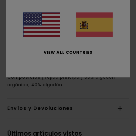
Corte:
ajuste relajado
Cuello:
cuello tipo camisa
Mangas:
Mangas largas
Cierre:
cierre de botones
Bolsillos:
bolsillos de parche con solapa en el
pecho
Marca:
etiqueta Skateboard Co en el pecho
VIEW ALL COUNTRIES
Otras características:
puños abotonados
Botones tipo ojos de gato con la marca
Composición
[Tejido principal] 60% algodón
orgánico, 40% algodón
Envíos y Devoluciones
Últimos artículos vistos