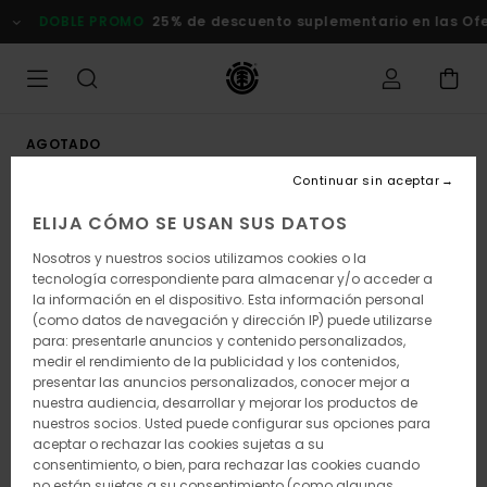
Pasar
DOBLE PROMO
25% de descuento suplementario en las Ofert
a
la
información
del
producto
AGOTADO
Continuar sin aceptar
ELIJA CÓMO SE USAN SUS DATOS
Nosotros y nuestros socios utilizamos cookies o la
tecnología correspondiente para almacenar y/o acceder a
la información en el dispositivo. Esta información personal
(como datos de navegación y dirección IP) puede utilizarse
para: presentarle anuncios y contenido personalizados,
medir el rendimiento de la publicidad y los contenidos,
presentar las anuncios personalizados, conocer mejor a
nuestra audiencia, desarrollar y mejorar los productos de
nuestros socios. Usted puede configurar sus opciones para
aceptar o rechazar las cookies sujetas a su
consentimiento, o bien, para rechazar las cookies cuando
no están sujetas a su consentimiento (como algunas