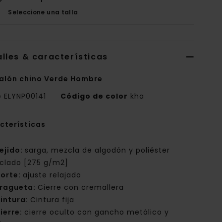
Seleccione una talla
lles & características
alón chino Verde Hombre
e
ELYNP00141
Código de color
kha
cterísticas
ejido:
sarga, mezcla de algodón y poliéster
iclado [275 g/m2]
orte:
ajuste relajado
ragueta:
Cierre con cremallera
intura:
Cintura fija
ierre:
cierre oculto con gancho metálico y