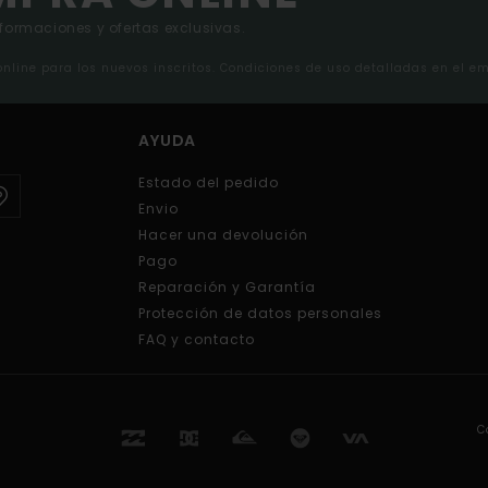
nformaciones y ofertas exclusivas.
 online para los nuevos inscritos. Condiciones de uso detalladas en el e
AYUDA
Estado del pedido
Envio
Hacer una devolución
Pago
Reparación y Garantía
Protección de datos personales
FAQ y contacto
C