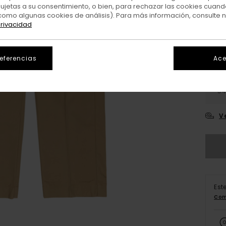
sujetas a su consentimiento, o bien, para rechazar las cookies cuand
como algunas cookies de análisis). Para más información, consulte 
privacidad
referencias
Ace
26
3
V
Est
Com