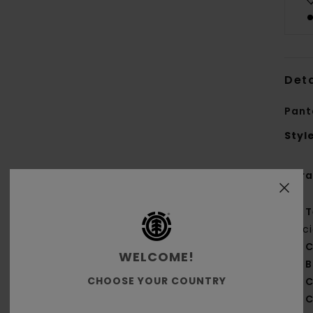
Deta
Pant
Styl
Cara
T
rec
C
WELCOME!
B
CHOOSE YOUR COUNTRY
C
C