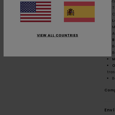
bot
T
C
L
M
A
VIEW ALL COUNTRIES
B
B
B
M
O
tra
B
Com
Env