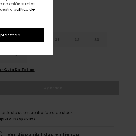
o no están sujetas
nuestra
política de
ptar todo
28
30
31
32
33
4
36
er Guía De Tallas
Agotado
e artículo se encuentra fuera de stock.
prar otras opciones
Ver disponibilidad en tienda