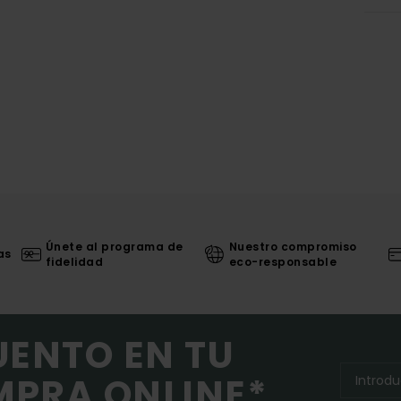
Únete al programa de
Nuestro compromiso
as
fidelidad
eco-responsable
UENTO EN TU
MPRA ONLINE*