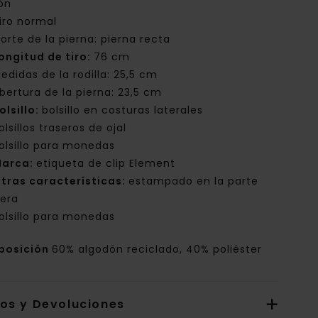
ón
iro normal
orte de la pierna: pierna recta
ongitud de tiro:
76 cm
edidas de la rodilla: 25,5 cm
bertura de la pierna: 23,5 cm
olsillo:
bolsillo en costuras laterales
olsillos traseros de ojal
olsillo para monedas
arca:
etiqueta de clip Element
tras características:
estampado en la parte
sera
olsillo para monedas
posición
60% algodón reciclado, 40% poliéster
íos y Devoluciones