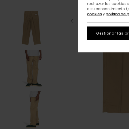
rechazar las cookies 
a su consentimiento (
cookies
y
política de 
Gestionar las p