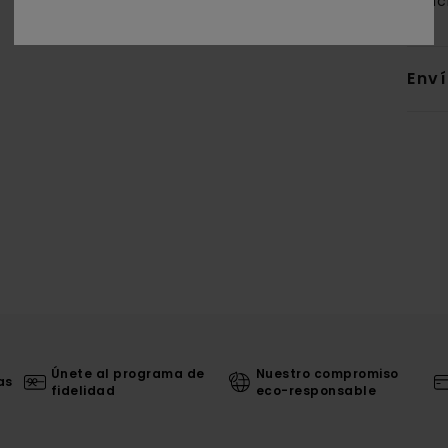
reci
Env
Únete al programa de
Nuestro compromiso
as
fidelidad
eco-responsable