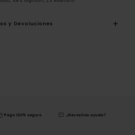
clado, 48% algodón, 2% elastano
íos y Devoluciones
Pago 100% seguro
¿Necesitas ayuda?