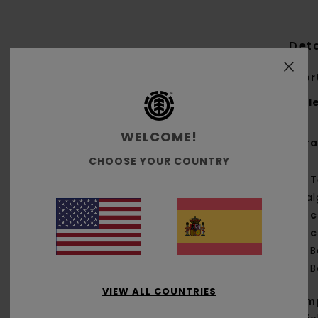
Deta
Shor
Styl
WELCOME!
Cara
CHOOSE YOUR COUNTRY
T
y a
c
c
B
B
VIEW ALL COUNTRIES
Com