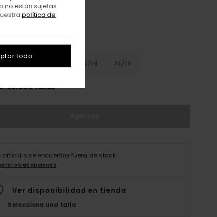
o no están sujetas
nuestra
política de
ptar todo
8
S/10
M/12
L/14
XL/16
er Guía De Tallas
Agotado
e artículo se encuentra fuera de stock.
prar otras opciones
Ver disponibilidad en tienda
Seleccione una talla