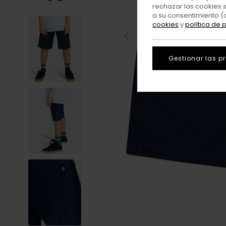
rechazar las cookies 
a su consentimiento (
cookies
y
política de 
Gestionar las p