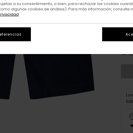
sujetas a su consentimiento, o bien, para rechazar las cookies cuand
como algunas cookies de análisis). Para más información, consulte 
privacidad
referencias
Ace
XS/
V
Est
Com