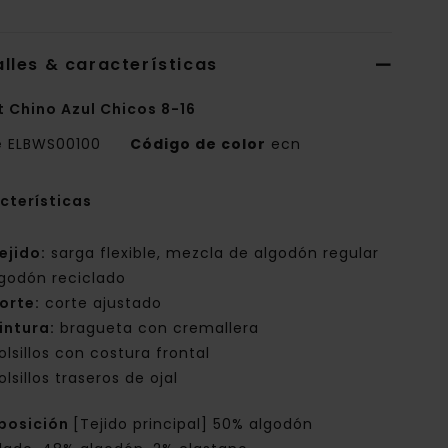
lles & características
t Chino Azul Chicos 8-16
e
ELBWS00100
Código de color
ecn
cterísticas
ejido:
sarga flexible, mezcla de algodón regular
lgodón reciclado
orte:
corte ajustado
intura:
bragueta con cremallera
olsillos con costura frontal
olsillos traseros de ojal
posición
[Tejido principal] 50% algodón