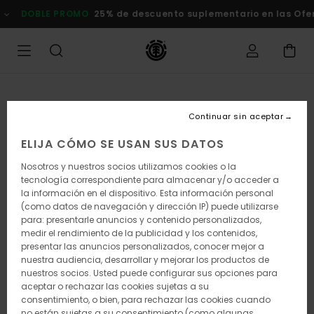
Pasar
DOBLE PROMO
25% de descuento suplementario en las Ofertas
a
la
información
del
producto
Continuar sin aceptar
ELIJA CÓMO SE USAN SUS DATOS
Nosotros y nuestros socios utilizamos cookies o la
tecnología correspondiente para almacenar y/o acceder a
la información en el dispositivo. Esta información personal
(como datos de navegación y dirección IP) puede utilizarse
para: presentarle anuncios y contenido personalizados,
medir el rendimiento de la publicidad y los contenidos,
presentar las anuncios personalizados, conocer mejor a
nuestra audiencia, desarrollar y mejorar los productos de
nuestros socios. Usted puede configurar sus opciones para
aceptar o rechazar las cookies sujetas a su
consentimiento, o bien, para rechazar las cookies cuando
no están sujetas a su consentimiento (como algunas