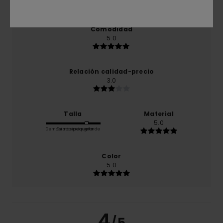
producto
Comodidad
5.0
Relación calidad-precio
3.0
Talla
Material
5.0
Demasiado pequeño
Demasiado grande
Color
5.0
4