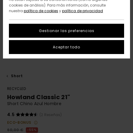
cookies de análisis). Para más información, consulte
nuestra
política de cookies
y
política de privacidad
Gestionar las preferencias
Aceptar todo
Short
RECYCLED
Howland Classic 21"
Short Chino Azul Hombre
4.5
(2 Reseñas)
ECO-BONUS
60,00 €
55%