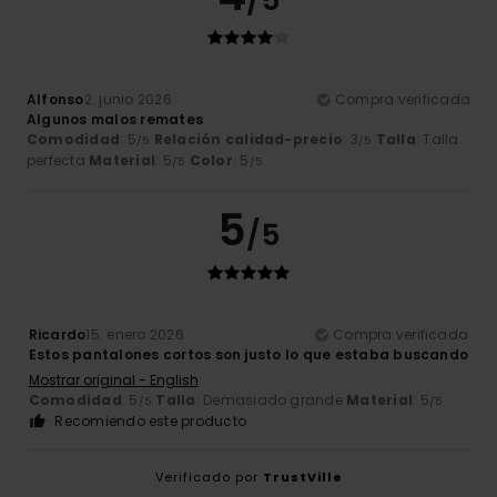
/5
Alfonso
2. junio 2026
Compra verificada
Algunos malos remates
Comodidad
: 5
Relación calidad-precio
: 3
Talla
: Talla
/5
/5
perfecta
Material
: 5
Color
: 5
/5
/5
5
/5
Ricardo
15. enero 2026
Compra verificada
Estos pantalones cortos son justo lo que estaba buscando
Mostrar original - English
Comodidad
: 5
Talla
: Demasiado grande
Material
: 5
/5
/5
Recomiendo este producto
Verificado por
TrustVille