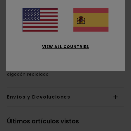
corte:
corte extra grande
Mangas:
Mangas largas
Bolsillos:
2 bolsillos de parche en el pecho
Cierre:
solapa de botones
Marca:
etiqueta de la marca en el bolsillo de
parche
Otras características:
estampado integral
VIEW ALL COUNTRIES
Bolsillos laterales en las costuras
Composición
[Tejido principal] 50% algodón, 50%
algodón reciclado
Envíos y Devoluciones
Últimos artículos vistos