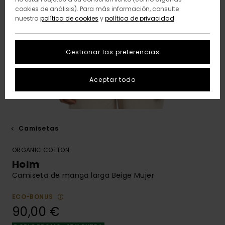
cookies de análisis). Para más información, consulte
nuestra
política de cookies
y
política de privacidad
Gestionar las preferencias
Aceptar todo
Camisetas
ORGANIC COTTON
Holm
Camiseta de manga larga Beige Mujer
ECO-BONUS
90,00 €