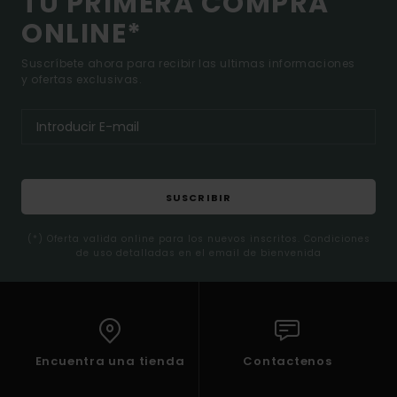
TU PRIMERA COMPRA
ONLINE*
Suscríbete ahora para recibir las ultimas informaciones
y ofertas exclusivas.
SUSCRIBIR
(*) Oferta valida online para los nuevos inscritos. Condiciones
de uso detalladas en el email de bienvenida
Encuentra una tienda
Contactenos