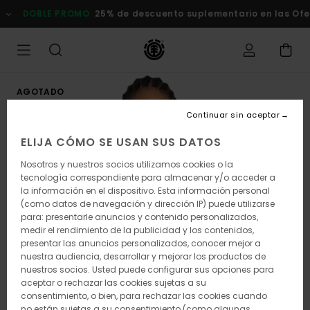
Pasar
DOBLE PROMO
25% de descuento suplementario en las Ofert
a
la
información
del
producto
AGOTADO
Continuar sin aceptar
ELIJA CÓMO SE USAN SUS DATOS
Nosotros y nuestros socios utilizamos cookies o la
tecnología correspondiente para almacenar y/o acceder a
la información en el dispositivo. Esta información personal
(como datos de navegación y dirección IP) puede utilizarse
para: presentarle anuncios y contenido personalizados,
medir el rendimiento de la publicidad y los contenidos,
presentar las anuncios personalizados, conocer mejor a
nuestra audiencia, desarrollar y mejorar los productos de
nuestros socios. Usted puede configurar sus opciones para
aceptar o rechazar las cookies sujetas a su
consentimiento, o bien, para rechazar las cookies cuando
no están sujetas a su consentimiento (como algunas