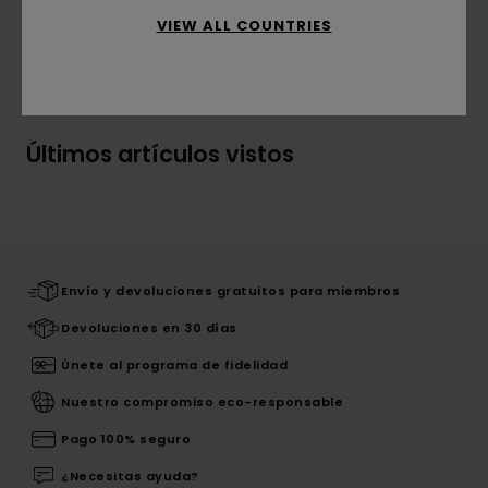
VIEW ALL COUNTRIES
Envíos y Devoluciones
Últimos artículos vistos
Envío y devoluciones gratuitos para miembros
Devoluciones en 30 días
Únete al programa de fidelidad
Nuestro compromiso eco-responsable
Pago 100% seguro
¿Necesitas ayuda?