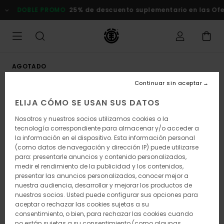
Pasar
DOBLE PROMO
25% de descuento suplementario en las Of
a
la
información
del
producto
AGOTADO
Continuar sin aceptar
ELIJA CÓMO SE USAN SUS DATOS
Nosotros y nuestros socios utilizamos cookies o la
tecnología correspondiente para almacenar y/o acceder a
la información en el dispositivo. Esta información personal
(como datos de navegación y dirección IP) puede utilizarse
para: presentarle anuncios y contenido personalizados,
medir el rendimiento de la publicidad y los contenidos,
presentar las anuncios personalizados, conocer mejor a
nuestra audiencia, desarrollar y mejorar los productos de
nuestros socios. Usted puede configurar sus opciones para
aceptar o rechazar las cookies sujetas a su
consentimiento, o bien, para rechazar las cookies cuando
no están sujetas a su consentimiento (como algunas