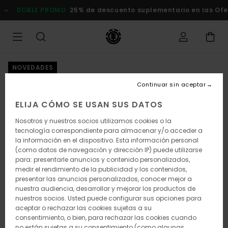
Pasar
DOBLE PROMO
25% de descuento suplementario en las Of
a
la
información
del
producto
NOVEDADES
Continuar sin aceptar
ELIJA CÓMO SE USAN SUS DATOS
Nosotros y nuestros socios utilizamos cookies o la
tecnología correspondiente para almacenar y/o acceder a
la información en el dispositivo. Esta información personal
(como datos de navegación y dirección IP) puede utilizarse
para: presentarle anuncios y contenido personalizados,
medir el rendimiento de la publicidad y los contenidos,
presentar las anuncios personalizados, conocer mejor a
nuestra audiencia, desarrollar y mejorar los productos de
nuestros socios. Usted puede configurar sus opciones para
aceptar o rechazar las cookies sujetas a su
consentimiento, o bien, para rechazar las cookies cuando
no están sujetas a su consentimiento (como algunas