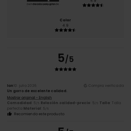
4.9
Demasiado pequeño
Demasiado grande
Color
4.9
5
/5
Ian
10. julio 2026
Compra verificada
Un gorro de excelente calidad.
Mostrar original - English
Comodidad
: 5
Relación calidad-precio
: 5
Talla
: Talla
/5
/5
perfecta
Material
: 5
/5
Recomiendo este producto