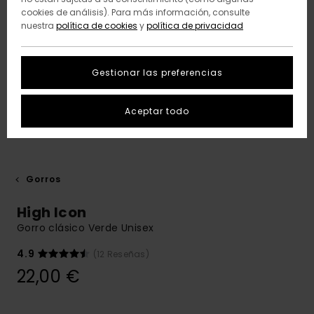
cookies de análisis). Para más información, consulte
nuestra
política de cookies
y
política de privacidad
Gestionar las preferencias
Aceptar todo
Gorros
High Icon
Gorro clásico Verde Unisex
4.9
(12 Reseñas)
22,00 €