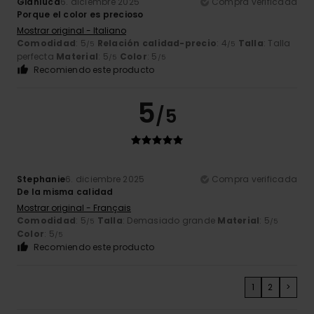
Gianluca
6. diciembre 2025
Compra verificada
Porque el color es precioso
Mostrar original - Italiano
Comodidad
: 5
Relación calidad-precio
: 4
Talla
: Talla
/5
/5
perfecta
Material
: 5
Color
: 5
/5
/5
Recomiendo este producto
5
/5
Stephanie
6. diciembre 2025
Compra verificada
De la misma calidad
Mostrar original - Français
Comodidad
: 5
Talla
: Demasiado grande
Material
: 5
/5
/5
Color
: 5
/5
Recomiendo este producto
1
2
>