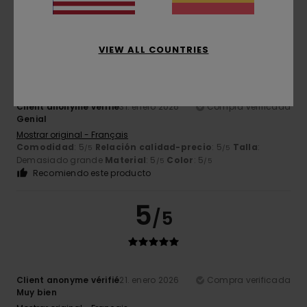
5
/5
VIEW ALL COUNTRIES
Client anonyme vérifié
31. enero 2026
Compra verificada
Genial
Mostrar original - Français
Comodidad
: 5
Relación calidad-precio
: 5
Talla
:
/5
/5
Demasiado grande
Material
: 5
Color
: 5
/5
/5
Recomiendo este producto
5
/5
Client anonyme vérifié
21. enero 2026
Compra verificada
Muy bien