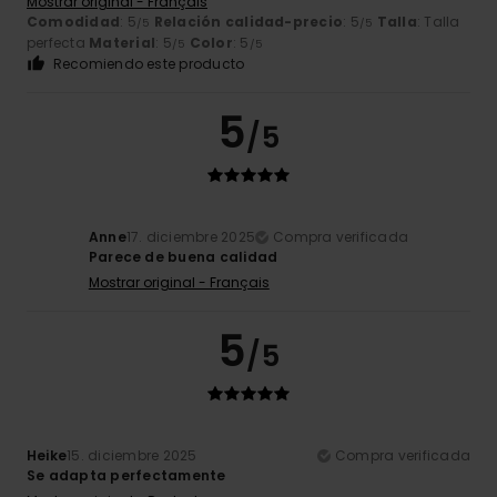
Mostrar original - Français
Comodidad
: 5
Relación calidad-precio
: 5
Talla
: Talla
/5
/5
perfecta
Material
: 5
Color
: 5
/5
/5
Recomiendo este producto
5
/5
Anne
17. diciembre 2025
Compra verificada
Parece de buena calidad
Mostrar original - Français
5
/5
Heike
15. diciembre 2025
Compra verificada
Se adapta perfectamente