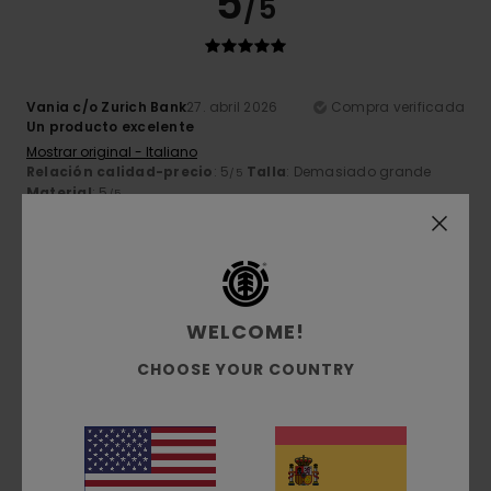
5
/5
Vania c/o Zurich Bank
27. abril 2026
Compra verificada
Un producto excelente
Mostrar original - Italiano
Relación calidad-precio
: 5
Talla
: Demasiado grande
/5
Material
: 5
/5
Recomiendo este producto
5
/5
WELCOME!
CHOOSE YOUR COUNTRY
Client anonyme vérifié
11. marzo 2026
Compra verificada
Precio y calidad
Mostrar original - Français
Comodidad
: 5
Relación calidad-precio
: 5
Talla
: Talla
/5
/5
perfecta
Material
: 5
/5
Recomiendo este producto