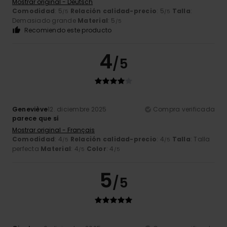
Mostrar original - Deutsch
Comodidad
: 5
Relación calidad-precio
: 5
Talla
:
/5
/5
Demasiado grande
Material
: 5
/5
Recomiendo este producto
4
/5
Geneviève
12. diciembre 2025
Compra verificada
parece que sí
Mostrar original - Français
Comodidad
: 4
Relación calidad-precio
: 4
Talla
: Talla
/5
/5
perfecta
Material
: 4
Color
: 4
/5
/5
5
/5