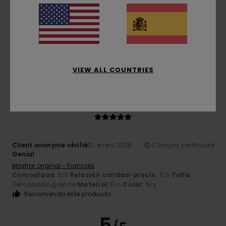
Client anonyme vérifié
11. marzo 2026
Compra verificada
Precio y calidad
Mostrar original - Français
Comodidad
: 5
Relación calidad-precio
: 5
Talla
: Talla
/5
/5
perfecta
Material
: 5
/5
Recomiendo este producto
VIEW ALL COUNTRIES
5
/5
Client anonyme vérifié
31. enero 2026
Compra verificada
Genial
Mostrar original - Français
Comodidad
: 5
Relación calidad-precio
: 5
Talla
:
/5
/5
Demasiado grande
Material
: 5
Color
: 5
/5
/5
Recomiendo este producto
5