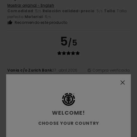
Mostrar original - English
Comodidad
: 5
Relación calidad-precio
: 5
Talla
: Talla
/5
/5
perfecta
Material
: 5
/5
Recomiendo este producto
5
/5
Vania c/o Zurich Bank
27. abril 2026
Compra verificada
Un producto excelente
Mostrar original - Italiano
Relación calidad-precio
: 5
Talla
: Demasiado grande
/5
Material
: 5
/5
Recomiendo este producto
WELCOME!
5
/5
CHOOSE YOUR COUNTRY