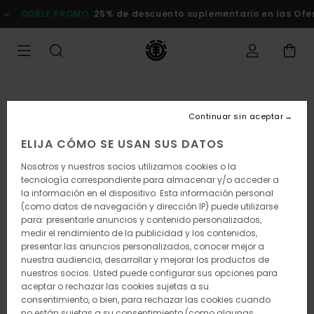
Pasar
DOBLE PROMO
25% de descuento suplementario en las Of
a
la
información
del
producto
Continuar sin aceptar
ELIJA CÓMO SE USAN SUS DATOS
Nosotros y nuestros socios utilizamos cookies o la
tecnología correspondiente para almacenar y/o acceder a
la información en el dispositivo. Esta información personal
(como datos de navegación y dirección IP) puede utilizarse
para: presentarle anuncios y contenido personalizados,
medir el rendimiento de la publicidad y los contenidos,
presentar las anuncios personalizados, conocer mejor a
nuestra audiencia, desarrollar y mejorar los productos de
nuestros socios. Usted puede configurar sus opciones para
aceptar o rechazar las cookies sujetas a su
consentimiento, o bien, para rechazar las cookies cuando
no están sujetas a su consentimiento (como algunas