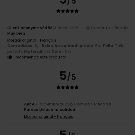
/5
Client anonyme vérifié
21. enero 2026
Compra verificada
Muy bien
Mostrar original - Français
Comodidad
: 5
Relación calidad-precio
: 5
Talla
: Talla
/5
/5
perfecta
Material
: 5
Color
: 5
/5
/5
Recomiendo este producto
5
/5
Anne
17. diciembre 2025
Compra verificada
Parece de buena calidad
Mostrar original - Français