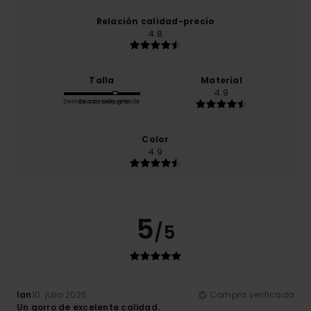
Relación calidad-precio
4.8
Talla
Material
4.9
Demasiado pequeño
Demasiado grande
Color
4.9
5
/5
Ian
10. julio 2026
Compra verificada
Un gorro de excelente calidad.