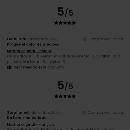
5
/5
Gianluca
6. diciembre 2025
Compra verificada
Porque el color es precioso
Mostrar original - Italiano
Comodidad
: 5
Relación calidad-precio
: 4
Talla
: Talla
/5
/5
perfecta
Material
: 5
Color
: 5
/5
/5
Recomiendo este producto
5
/5
Stephanie
6. diciembre 2025
Compra verificada
De la misma calidad
Mostrar original - Français
Comodidad
: 5
Talla
: Demasiado grande
Material
: 5
/5
/5