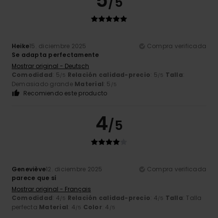
5
/5
Heike
15. diciembre 2025
Compra verificada
Se adapta perfectamente
Mostrar original - Deutsch
Comodidad
: 5
Relación calidad-precio
: 5
Talla
:
/5
/5
Demasiado grande
Material
: 5
/5
Recomiendo este producto
4
/5
Geneviève
12. diciembre 2025
Compra verificada
parece que sí
Mostrar original - Français
Comodidad
: 4
Relación calidad-precio
: 4
Talla
: Talla
/5
/5
perfecta
Material
: 4
Color
: 4
/5
/5