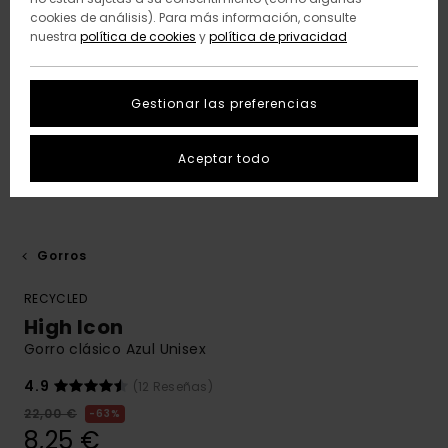
cookies de análisis). Para más información, consulte
nuestra
política de cookies
y
política de privacidad
Gestionar las preferencias
Aceptar todo
Gorros
RECYCLED
High Icon
Gorro clásico Azul Unisex
4.9
(12 Reseñas)
22,00 €
63%
8,25 €